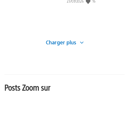
16
Date
23/07/2026
de
publication
:
Charger plus
Posts Zoom sur