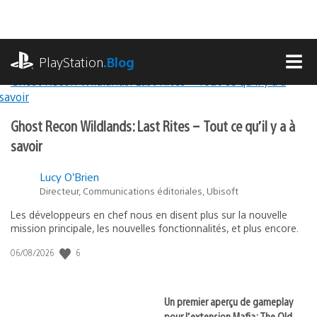
Accéder
au
contenu
playstation.com
PlayStation
.Blog
MEN
Les
PlayStation
Ghost Recon Wildlands: Last Rites – Tout ce qu’il y a à
meilleures
Blog
savoir
actualités
en
Lucy O’Brien
Directeur, Communications éditoriales, Ubisoft
français
Les développeurs en chef nous en disent plus sur la nouvelle
mission principale, les nouvelles fonctionnalités, et plus encore.
6
Date
06/08/2026
de
publication
:
Un premier aperçu de gameplay
pour l’extension Mafia: The Old