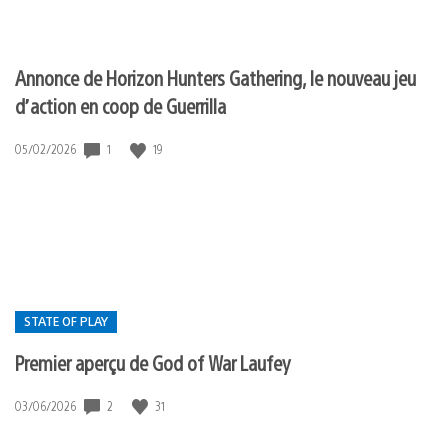
Annonce de Horizon Hunters Gathering, le nouveau jeu
d’action en coop de Guerrilla
1
19
Date
05/02/2026
de
publication
:
STATE OF PLAY
Premier aperçu de God of War Laufey
Postée
2
31
Date
03/06/2026
de
dans
publication