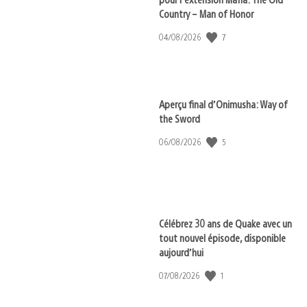
Country – Man of Honor
7
Date
04/08/2026
de
publication
:
Aperçu final d’Onimusha: Way of
the Sword
5
Date
06/08/2026
de
publication
:
Célébrez 30 ans de Quake avec un
tout nouvel épisode, disponible
aujourd’hui
1
Date
07/08/2026
de
publication