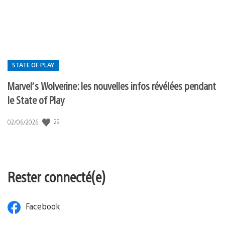
:
:
state
of
play
STATE OF PLAY
Marvel’s Wolverine : les nouvelles infos révélées pendant
le State of Play
Postée
29
Date
02/06/2026
de
dans
publication
:
:
state
of
Rester connecté(e)
play
Facebook