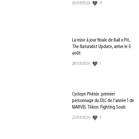
11
Date
29/07/2026
de
publication
:
La mise à jour finale de Ball x Pit,
The Naturalist Update, arrive le 6
août
1
Date
28/07/2026
de
publication
:
Cyclope Phénix : premier
personnage du DLC de l’année 1 de
MARVEL Tōkon: Fighting Souls
7
Date
23/07/2026
de
publication
: