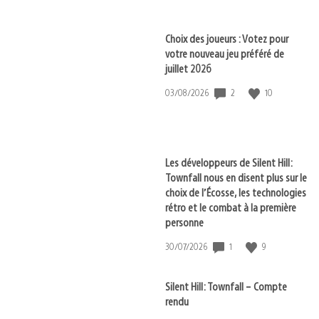
publication
:
Choix des joueurs : Votez pour
votre nouveau jeu préféré de
juillet 2026
2
10
Date
03/08/2026
de
publication
:
Les développeurs de Silent Hill:
Townfall nous en disent plus sur le
choix de l’Écosse, les technologies
rétro et le combat à la première
personne
1
9
Date
30/07/2026
de
publication
:
Silent Hill: Townfall – Compte
rendu