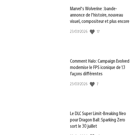
Marvel’s Wolverine : bande-
annonce de l’histoire, nouveau
visuel, compositeur et plus encore
17
Date
23/07/2026
de
publication
:
Comment Halo: Campaign Evolved
modernise le FPS iconique de 13
façons différentes
7
Date
23/07/2026
de
publication
:
Le DLC Super Limit-Breaking Neo
pour Dragon Ball: Sparking Zero
sort le 30 juillet