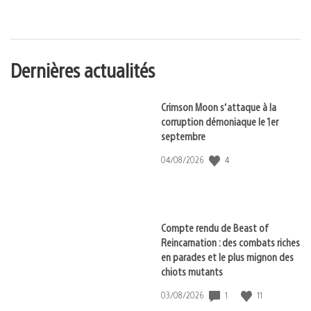
of
:
play
Dernières actualités
Crimson Moon s’attaque à la
corruption démoniaque le 1er
septembre
4
Date
04/08/2026
de
publication
:
Compte rendu de Beast of
Reincarnation : des combats riches
en parades et le plus mignon des
chiots mutants
1
11
Date
03/08/2026
de