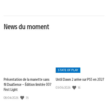
:
News du moment
STATE OF PLAY
Présentation de la manette sans
Until Dawn 2 arrive sur PS5 en 2027
fil DualSense – Édition limitée 007
Postée
16
Date
03/06/2026
First Light
de
dans
publication
35
Date
08/04/2026
:
:
de
state
publication