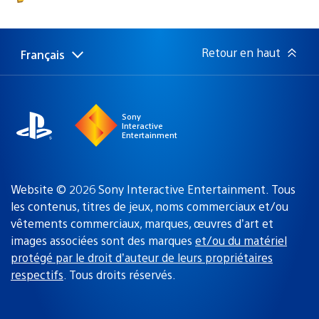
Retour en haut
Français
Choisir
Région
une
actuelle
région
:
Sony
Interactive
Entertainment
Website © 2026 Sony Interactive Entertainment. Tous
les contenus, titres de jeux, noms commerciaux et/ou
vêtements commerciaux, marques, œuvres d’art et
images associées sont des marques
et/ou du matériel
protégé par le droit d’auteur de leurs propriétaires
respectifs
. Tous droits réservés.