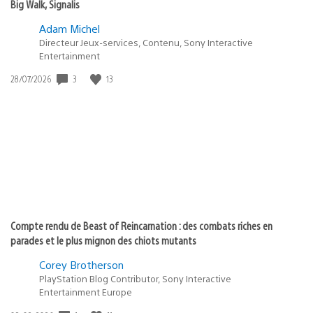
Big Walk, Signalis
Adam Michel
Directeur Jeux-services, Contenu, Sony Interactive
Entertainment
3
13
Date
28/07/2026
de
publication
:
Compte rendu de Beast of Reincarnation : des combats riches en
parades et le plus mignon des chiots mutants
Corey Brotherson
PlayStation Blog Contributor, Sony Interactive
Entertainment Europe