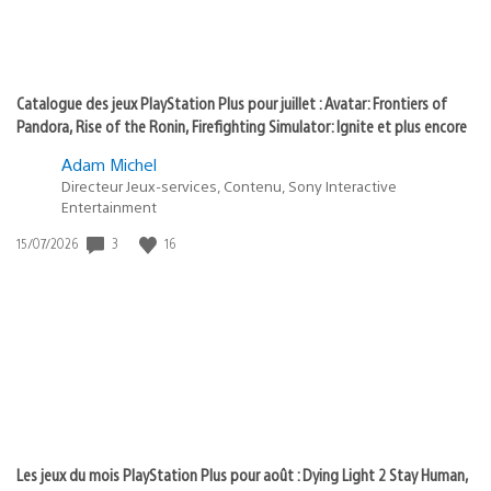
Catalogue des jeux PlayStation Plus pour juillet : Avatar: Frontiers of
Pandora, Rise of the Ronin, Firefighting Simulator: Ignite et plus encore
Adam Michel
Directeur Jeux-services, Contenu, Sony Interactive
Entertainment
3
16
Date
15/07/2026
de
publication
:
Les jeux du mois PlayStation Plus pour août : Dying Light 2 Stay Human,