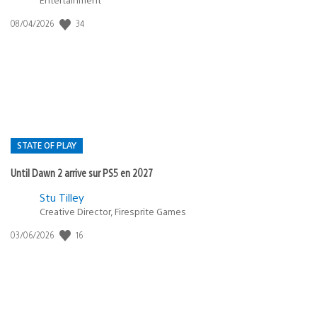
34
Date
08/04/2026
de
publication
:
STATE OF PLAY
Until Dawn 2 arrive sur PS5 en 2027
Postée
Stu Tilley
Creative Director, Firesprite Games
dans
:
16
Date
03/06/2026
state
de
of
publication
:
play