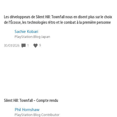
Les développeurs de Silent Hill: Townfall nous en disent plus sur le choix
de l’Écosse, les technologies rétro et le combat à la première personne
Sachie Kobari
PlayStation.Blog Japan
1
9
Date
30/07/2026
de
publication
:
Silent Hill: Townfall – Compte rendu
Phil Hornshaw
PlayStation Blog Contributor