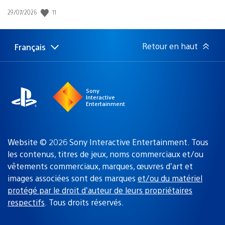
11
Date
29/07/2026
de
publication
:
Retour en haut
Français
Choisir
Région
une
actuelle
région
:
Sony
Interactive
Entertainment
Website © 2026 Sony Interactive Entertainment. Tous
les contenus, titres de jeux, noms commerciaux et/ou
vêtements commerciaux, marques, œuvres d’art et
images associées sont des marques
et/ou du matériel
protégé par le droit d’auteur de leurs propriétaires
respectifs
. Tous droits réservés.