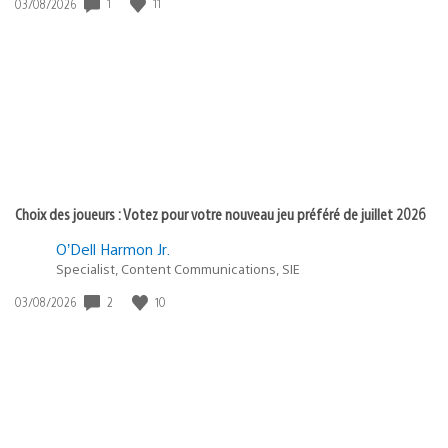
1
11
Date
03/08/2026
de
publication
:
Choix des joueurs : Votez pour votre nouveau jeu préféré de juillet 2026
O’Dell Harmon Jr.
Specialist, Content Communications, SIE
2
10
Date
03/08/2026
de
publication
: