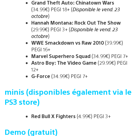
Grand Theft Auto: Chinatown Wars
(34.99€) PEGI 18+ (
Disponible le vend. 23
octobre
)
Hannah Montana: Rock Out The Show
(29.99€) PEGI 3+ (
Disponible le vend. 23
octobre
)
WWE Smackdown vs Raw 2010
(39.99€)
PEGI 16+
Marvel Superhero Squad
(34.99€) PEGI 7+
Astro Boy: The Video Game
(29.99€) PEGI
12+
G-Force
(34.99€) PEGI 7+
minis (disponibles également via le
PS3 store)
Red Bull X Fighters
(4.99€) PEGI 3+
Demo (gratuit)