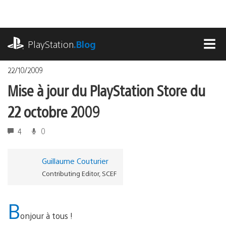
Accéder
au
contenu
playstation.com
PlayStation
.Blog
MEN
22/10/2009
Mise à jour du PlayStation Store du
22 octobre 2009
4
0
Guillaume Couturier
Contributing Editor, SCEF
B
onjour à tous !