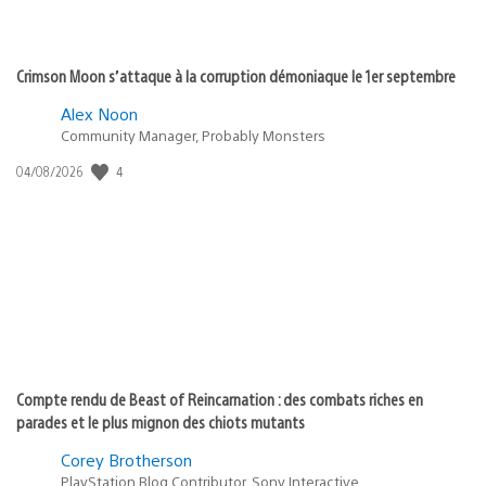
Crimson Moon s’attaque à la corruption démoniaque le 1er septembre
Alex Noon
Community Manager, Probably Monsters
4
Date
04/08/2026
de
publication
:
Compte rendu de Beast of Reincarnation : des combats riches en
parades et le plus mignon des chiots mutants
Corey Brotherson
PlayStation Blog Contributor, Sony Interactive