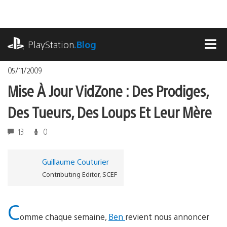
Accéder
au
contenu
playstation.com
PlayStation
.Blog
MEN
05/11/2009
Mise À Jour VidZone : Des Prodiges,
Des Tueurs, Des Loups Et Leur Mère
13
0
Guillaume Couturier
Contributing Editor, SCEF
C
omme chaque semaine,
Ben
revient nous annoncer