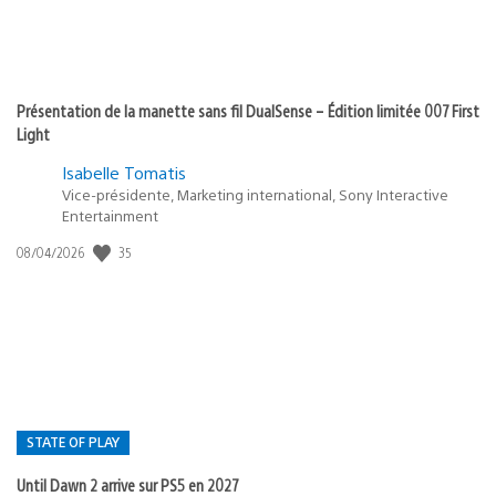
Présentation de la manette sans fil DualSense – Édition limitée 007 First
Light
Isabelle Tomatis
Vice-présidente, Marketing international, Sony Interactive
Entertainment
35
Date
08/04/2026
de
publication
:
STATE OF PLAY
Until Dawn 2 arrive sur PS5 en 2027