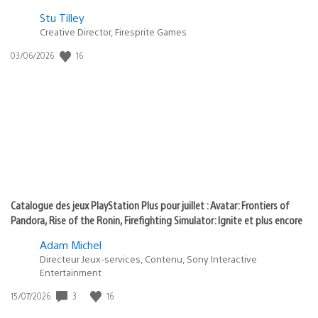
Postée
Stu Tilley
Creative Director, Firesprite Games
dans
:
16
Date
03/06/2026
state
de
of
publication
:
play
Catalogue des jeux PlayStation Plus pour juillet : Avatar: Frontiers of
Pandora, Rise of the Ronin, Firefighting Simulator: Ignite et plus encore
Adam Michel
Directeur Jeux-services, Contenu, Sony Interactive
Entertainment
3
16
Date
15/07/2026
de