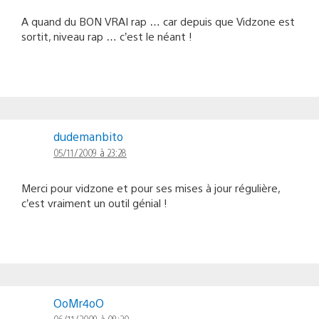
A quand du BON VRAI rap … car depuis que Vidzone est
sortit, niveau rap … c’est le néant !
dudemanbito
05/11/2009 à 23:28
Merci pour vidzone et pour ses mises à jour régulière,
c’est vraiment un outil génial !
OoMr4oO
06/11/2009 à 08:20