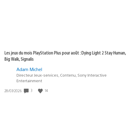
publication
:
Les jeux du mois PlayStation Plus pour août : Dying Light 2 Stay Human,
Big Walk, Signalis
Adam Michel
Directeur Jeux-services, Contenu, Sony Interactive
Entertainment
3
14
Date
28/07/2026
de
publication
: