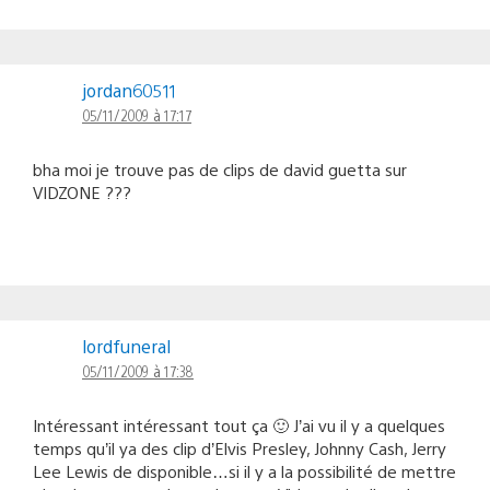
jordan60511
05/11/2009 à 17:17
bha moi je trouve pas de clips de david guetta sur
VIDZONE ???
lordfuneral
05/11/2009 à 17:38
Intéressant intéressant tout ça 🙂 J’ai vu il y a quelques
temps qu’il ya des clip d’Elvis Presley, Johnny Cash, Jerry
Lee Lewis de disponible…si il y a la possibilité de mettre