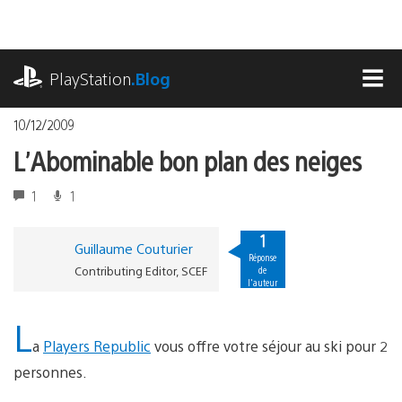
Accéder
au
contenu
playstation.com
PlayStation
.Blog
MEN
10/12/2009
L’Abominable bon plan des neiges
1
1
1
Guillaume Couturier
Réponse
Contributing Editor, SCEF
de
l'auteur
L
a
Players Republic
vous offre votre séjour au ski pour 2
personnes.