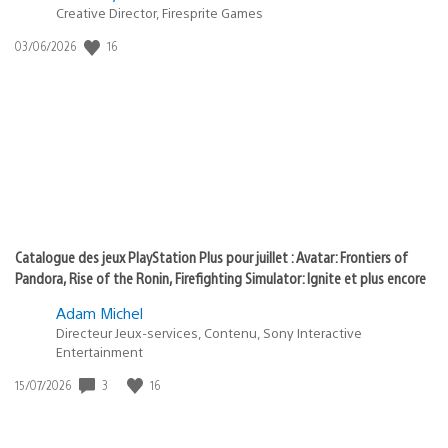
Creative Director, Firesprite Games
dans
:
16
Date
03/06/2026
state
de
of
publication
:
play
Catalogue des jeux PlayStation Plus pour juillet : Avatar: Frontiers of
Pandora, Rise of the Ronin, Firefighting Simulator: Ignite et plus encore
Adam Michel
Directeur Jeux-services, Contenu, Sony Interactive
Entertainment
3
16
Date
15/07/2026
de
publication
: