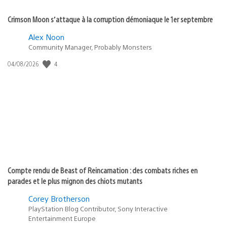
Crimson Moon s’attaque à la corruption démoniaque le 1er septembre
Alex Noon
Community Manager, Probably Monsters
4
Date
04/08/2026
de
publication
:
Compte rendu de Beast of Reincarnation : des combats riches en
parades et le plus mignon des chiots mutants
Corey Brotherson
PlayStation Blog Contributor, Sony Interactive
Entertainment Europe