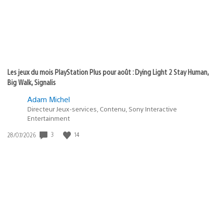
Les jeux du mois PlayStation Plus pour août : Dying Light 2 Stay Human,
Big Walk, Signalis
Adam Michel
Directeur Jeux-services, Contenu, Sony Interactive
Entertainment
3
14
Date
28/07/2026
de
publication
: