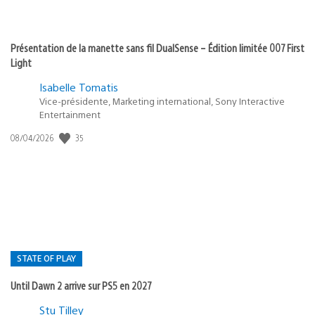
Présentation de la manette sans fil DualSense – Édition limitée 007 First
Light
Isabelle Tomatis
Vice-présidente, Marketing international, Sony Interactive
Entertainment
35
Date
08/04/2026
de
publication
:
STATE OF PLAY
Until Dawn 2 arrive sur PS5 en 2027
Postée
Stu Tilley