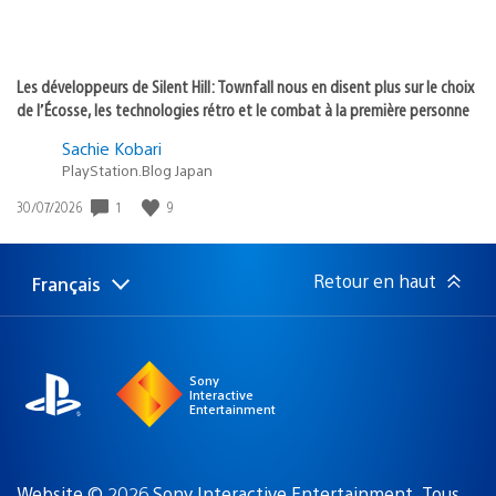
Les développeurs de Silent Hill: Townfall nous en disent plus sur le choix
de l’Écosse, les technologies rétro et le combat à la première personne
Sachie Kobari
PlayStation.Blog Japan
1
9
Date
30/07/2026
de
publication
:
Retour en haut
Français
Choisir
Région
une
actuelle
région
:
Sony
Interactive
Entertainment
Website © 2026 Sony Interactive Entertainment. Tous