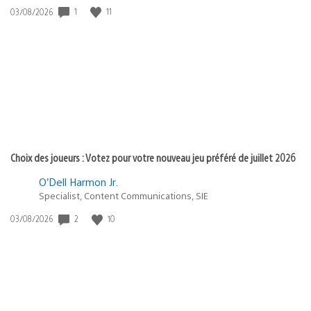
1
11
Date
03/08/2026
de
publication
:
Choix des joueurs : Votez pour votre nouveau jeu préféré de juillet 2026
O’Dell Harmon Jr.
Specialist, Content Communications, SIE
2
10
Date
03/08/2026
de
publication
: