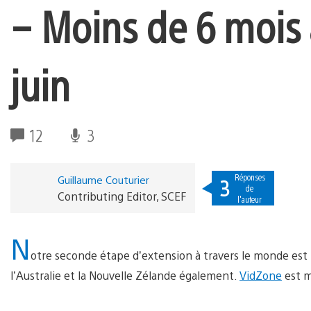
– Moins de 6 mois 
juin
12
3
Réponses
Guillaume Couturier
3
de
Contributing Editor, SCEF
l'auteur
N
otre seconde étape d’extension à travers le monde est
l’Australie et la Nouvelle Zélande également.
VidZone
est m