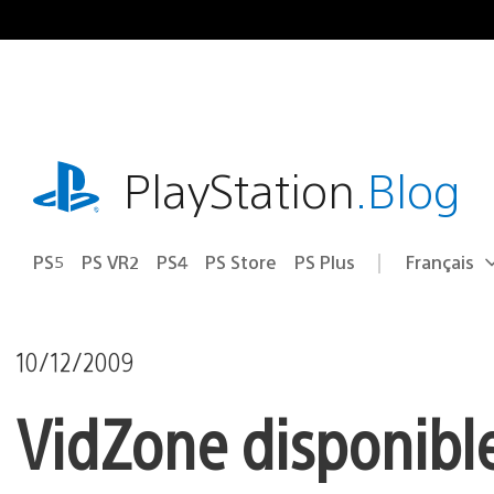
Accéder
au
contenu
playstation.com
PlayStation
.Blog
PS5
PS VR2
PS4
PS Store
PS Plus
Français
Choisir
Région
une
actuelle
région
:
10/12/2009
VidZone disponibl