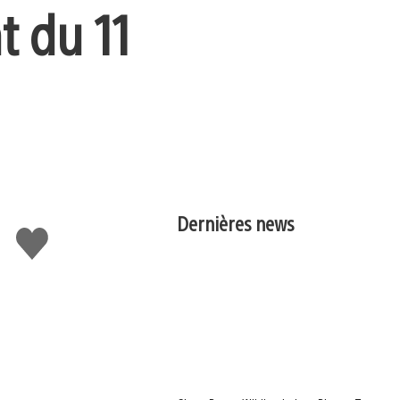
t du 11
Dernières news
J'aime