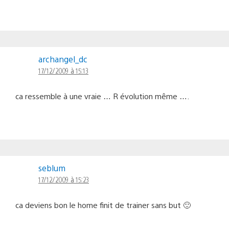
archangel_dc
17/12/2009 à 15:13
ca ressemble à une vraie … R évolution même ….
seblum
17/12/2009 à 15:23
ca deviens bon le home finit de trainer sans but 🙂