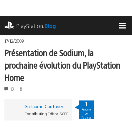
Accéder
au
contenu
playstation.com
PlayStation
.Blog
MEN
17/12/2009
Présentation de Sodium, la
prochaine évolution du PlayStation
Home
13
1
1
Guillaume Couturier
Réponse
Contributing Editor, SCEF
de
l'auteur