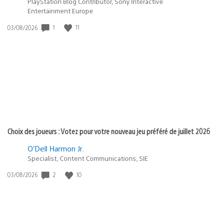
PlayStation Blog Contributor, Sony Interactive
Entertainment Europe
1
11
Date
03/08/2026
de
publication
:
Choix des joueurs : Votez pour votre nouveau jeu préféré de juillet 2026
O’Dell Harmon Jr.
Specialist, Content Communications, SIE
2
10
Date
03/08/2026
de
publication
: