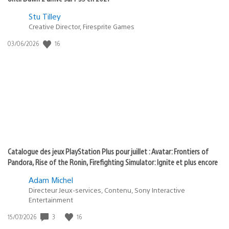
Postée
Stu Tilley
Creative Director, Firesprite Games
dans
:
16
Date
03/06/2026
state
de
of
publication
:
play
Catalogue des jeux PlayStation Plus pour juillet : Avatar: Frontiers of
Pandora, Rise of the Ronin, Firefighting Simulator: Ignite et plus encore
Adam Michel
Directeur Jeux-services, Contenu, Sony Interactive
Entertainment
3
16
Date
15/07/2026
de