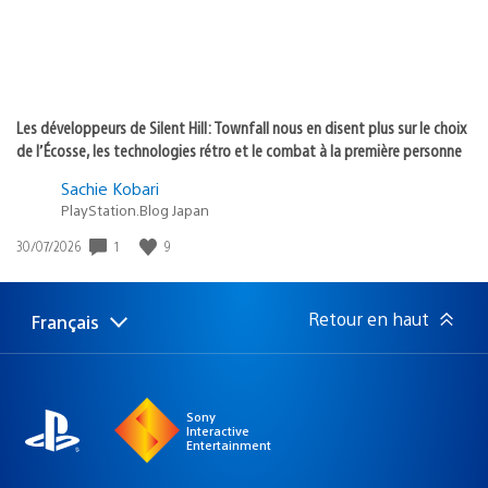
Les développeurs de Silent Hill: Townfall nous en disent plus sur le choix
de l’Écosse, les technologies rétro et le combat à la première personne
Sachie Kobari
PlayStation.Blog Japan
1
9
Date
30/07/2026
de
publication
:
Retour en haut
Français
Choisir
Région
une
actuelle
région
:
Sony
Interactive
Entertainment