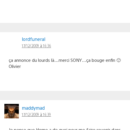
lordfuneral
17/12/2009 à 16:36
ça annonce du lourds là…merci SONY…ça bouge enfin 🙂
Olivier
maddymad
17/12/2009 à 16:39
Je pense que Home a de quoi pour me faire revenir dans