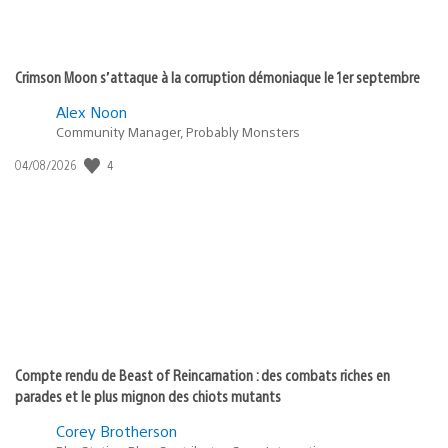
Crimson Moon s’attaque à la corruption démoniaque le 1er septembre
Alex Noon
Community Manager, Probably Monsters
4
Date
04/08/2026
de
publication
:
Compte rendu de Beast of Reincarnation : des combats riches en
parades et le plus mignon des chiots mutants
Corey Brotherson