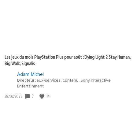
publication
:
Les jeux du mois PlayStation Plus pour août : Dying Light 2 Stay Human,
Big Walk, Signalis
Adam Michel
Directeur Jeux-services, Contenu, Sony Interactive
Entertainment
3
14
Date
28/07/2026
de
publication
: