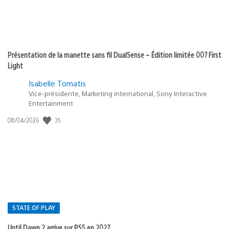
Présentation de la manette sans fil DualSense – Édition limitée 007 First
Light
Isabelle Tomatis
Vice-présidente, Marketing international, Sony Interactive
Entertainment
35
Date
08/04/2026
de
publication
:
STATE OF PLAY
Until Dawn 2 arrive sur PS5 en 2027