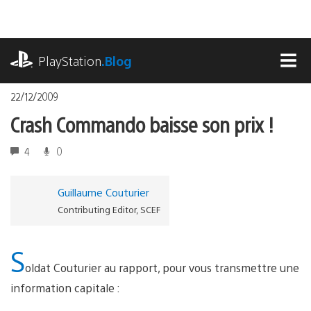
Accéder
au
contenu
playstation.com
PlayStation
.Blog
MEN
22/12/2009
Crash Commando baisse son prix !
4
0
Guillaume Couturier
Contributing Editor, SCEF
S
oldat Couturier au rapport, pour vous transmettre une
information capitale :