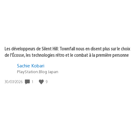
:
Les développeurs de Silent Hill: Townfall nous en disent plus sur le choix
de l’Écosse, les technologies rétro et le combat à la première personne
Sachie Kobari
PlayStation.Blog Japan
1
9
Date
30/07/2026
de
publication
: