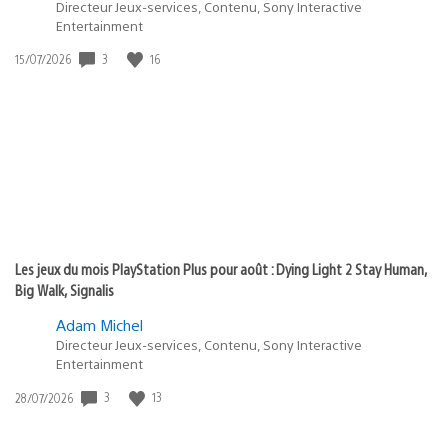
Directeur Jeux-services, Contenu, Sony Interactive
Entertainment
3
16
Date
15/07/2026
de
publication
:
Les jeux du mois PlayStation Plus pour août : Dying Light 2 Stay Human,
Big Walk, Signalis
Adam Michel
Directeur Jeux-services, Contenu, Sony Interactive
Entertainment
3
13
Date
28/07/2026
de
publication