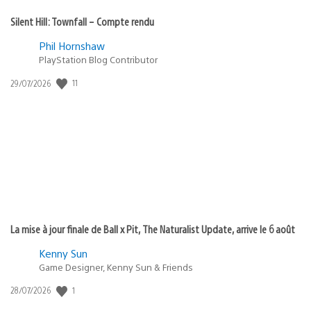
Silent Hill: Townfall – Compte rendu
Phil Hornshaw
PlayStation Blog Contributor
11
Date
29/07/2026
de
publication
:
La mise à jour finale de Ball x Pit, The Naturalist Update, arrive le 6 août
Kenny Sun
Game Designer, Kenny Sun & Friends
1
Date
28/07/2026
de