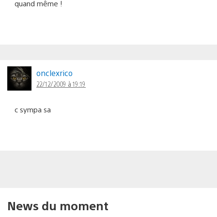
quand même !
onclexrico
22/12/2009 à 19:19
c sympa sa
News du moment