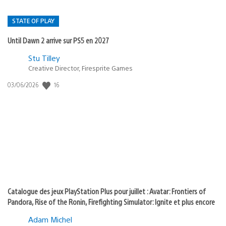
STATE OF PLAY
Until Dawn 2 arrive sur PS5 en 2027
Postée
Stu Tilley
Creative Director, Firesprite Games
dans
:
16
Date
03/06/2026
state
de
of
publication
:
play
Catalogue des jeux PlayStation Plus pour juillet : Avatar: Frontiers of
Pandora, Rise of the Ronin, Firefighting Simulator: Ignite et plus encore
Adam Michel