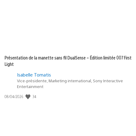
Présentation de la manette sans fil DualSense – Édition limitée 007 First
Light
Isabelle Tomatis
Vice-présidente, Marketing international, Sony Interactive
Entertainment
34
Date
08/04/2026
de
publication
: