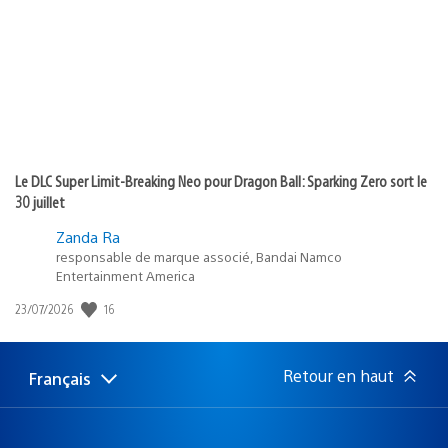
publication
:
Le DLC Super Limit-Breaking Neo pour Dragon Ball: Sparking Zero sort le
30 juillet
Zanda Ra
responsable de marque associé, Bandai Namco
Entertainment America
16
Date
23/07/2026
de
publication
:
Retour en haut
Français
Choisir
Région
une
actuelle
région
: