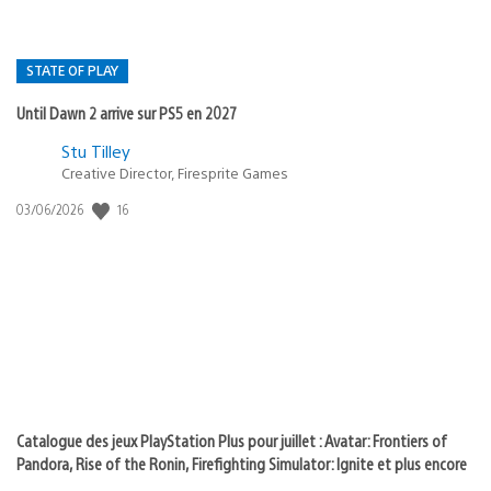
STATE OF PLAY
Until Dawn 2 arrive sur PS5 en 2027
Postée
Stu Tilley
Creative Director, Firesprite Games
dans
:
16
Date
03/06/2026
state
de
of
publication
:
play
Catalogue des jeux PlayStation Plus pour juillet : Avatar: Frontiers of
Pandora, Rise of the Ronin, Firefighting Simulator: Ignite et plus encore