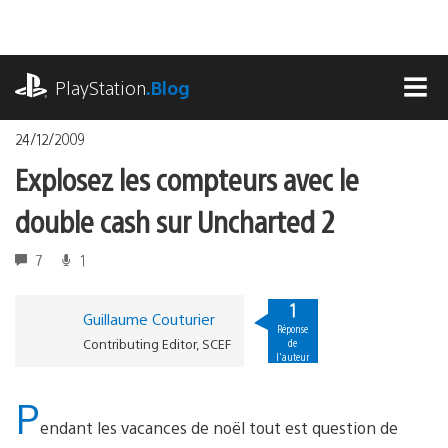
Accéder
au
contenu
playstation.com
PlayStation
.Blog
MEN
24/12/2009
Explosez les compteurs avec le
double cash sur Uncharted 2
7
1
1
Guillaume Couturier
Réponse
Contributing Editor, SCEF
de
l'auteur
P
endant les vacances de noël tout est question de