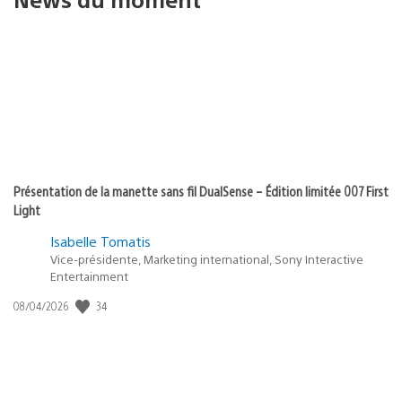
Présentation de la manette sans fil DualSense – Édition limitée 007 First
Light
Isabelle Tomatis
Vice-présidente, Marketing international, Sony Interactive
Entertainment
34
Date
08/04/2026
de
publication
: