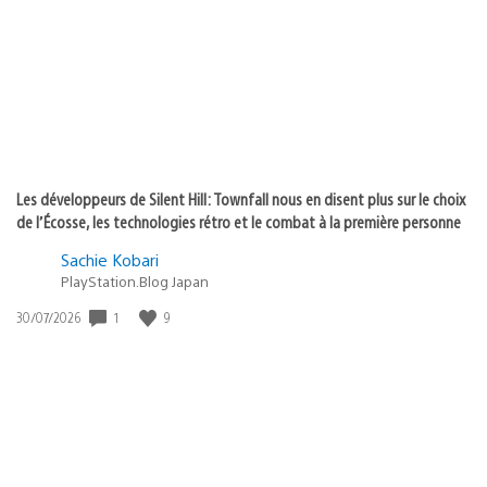
publication
:
Les développeurs de Silent Hill: Townfall nous en disent plus sur le choix
de l’Écosse, les technologies rétro et le combat à la première personne
Sachie Kobari
PlayStation.Blog Japan
1
9
Date
30/07/2026
de
publication
: