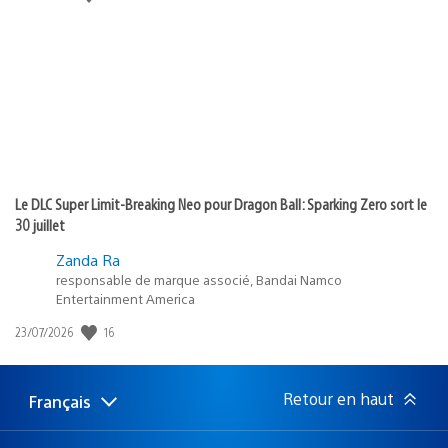
de
publication
:
Le DLC Super Limit-Breaking Neo pour Dragon Ball: Sparking Zero sort le
30 juillet
Zanda Ra
responsable de marque associé, Bandai Namco
Entertainment America
16
Date
23/07/2026
de
publication
:
Retour en haut
Français
Choisir
Région
une
actuelle
région
: