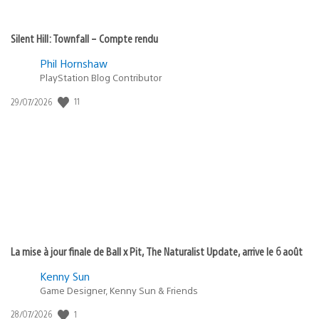
Silent Hill: Townfall – Compte rendu
Phil Hornshaw
PlayStation Blog Contributor
11
Date
29/07/2026
de
publication
:
La mise à jour finale de Ball x Pit, The Naturalist Update, arrive le 6 août
Kenny Sun
Game Designer, Kenny Sun & Friends
1
Date
28/07/2026