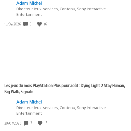
Adam Michel
Directeur Jeux-services, Contenu, Sony Interactive
Entertainment
3
16
Date
15/07/2026
de
publication
:
Les jeux du mois PlayStation Plus pour août : Dying Light 2 Stay Human,
Big Walk, Signalis
Adam Michel
Directeur Jeux-services, Contenu, Sony Interactive
Entertainment
3
13
Date
28/07/2026
de