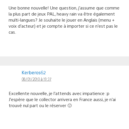
Une bonne nouvelle! Une question, j’assume que comme
la plus part de jeux PAL, heavy rain va être également
multi-langues? Je souhaite le jouer en Anglais (menu +
voix d’acteur) et je compte à importer si ce n’est pas le
cas.
Kerberos62
08/01/2010 à 19:37
Excellente nouvelle, je l’attends avec impatience :p
J’espère que le collector arrivera en France aussi, je n’ai
trouvé nul part ou le réserver 🙁