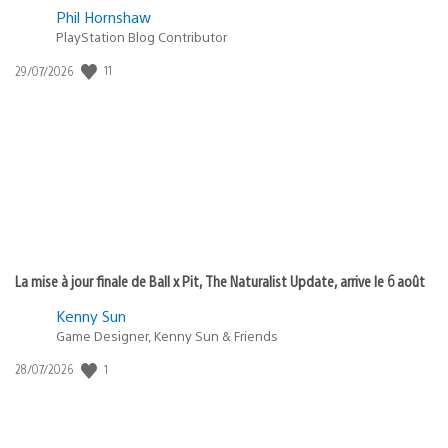
Phil Hornshaw
PlayStation Blog Contributor
11
Date
29/07/2026
de
publication
:
La mise à jour finale de Ball x Pit, The Naturalist Update, arrive le 6 août
Kenny Sun
Game Designer, Kenny Sun & Friends
1
Date
28/07/2026
de
publication
: