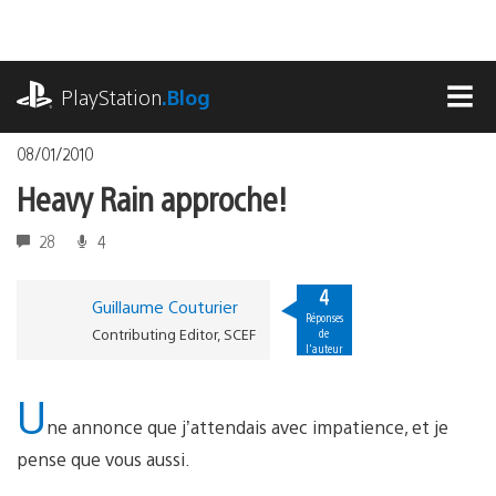
Accéder
au
contenu
playstation.com
PlayStation
.Blog
MEN
08/01/2010
Heavy Rain approche!
28
4
4
Guillaume Couturier
Réponses
Contributing Editor, SCEF
de
l'auteur
U
ne annonce que j’attendais avec impatience, et je
pense que vous aussi.