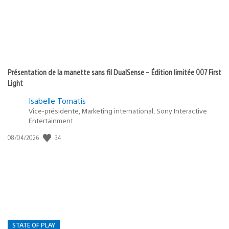
Présentation de la manette sans fil DualSense – Édition limitée 007 First
Light
Isabelle Tomatis
Vice-présidente, Marketing international, Sony Interactive
Entertainment
34
Date
08/04/2026
de
publication
:
STATE OF PLAY