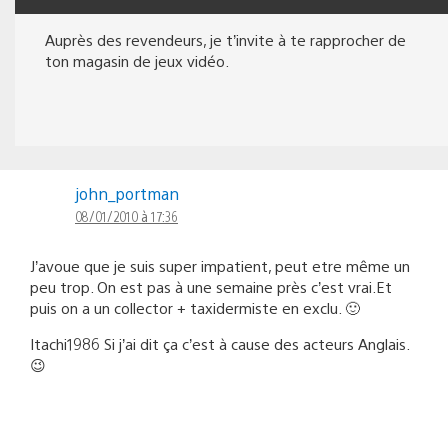
Auprès des revendeurs, je t’invite à te rapprocher de
ton magasin de jeux vidéo.
john_portman
08/01/2010 à 17:36
J’avoue que je suis super impatient, peut etre même un
peu trop. On est pas à une semaine près c’est vrai.Et
puis on a un collector + taxidermiste en exclu. 🙂
Itachi1986 Si j’ai dit ça c’est à cause des acteurs Anglais.
😉