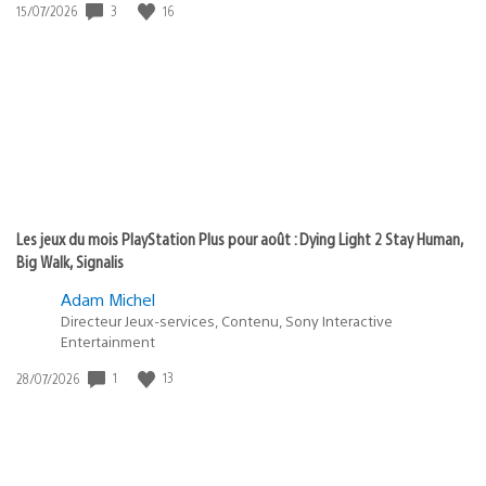
3
16
Date
15/07/2026
de
publication
:
Les jeux du mois PlayStation Plus pour août : Dying Light 2 Stay Human,
Big Walk, Signalis
Adam Michel
Directeur Jeux-services, Contenu, Sony Interactive
Entertainment
1
13
Date
28/07/2026
de
publication
: