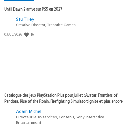
Until Dawn 2 arrive sur PS5 en 2027
Postée
Stu Tilley
Creative Director, Firesprite Games
dans
:
16
Date
03/06/2026
state
de
of
publication
:
play
Catalogue des jeux PlayStation Plus pour juillet : Avatar: Frontiers of
Pandora, Rise of the Ronin, Firefighting Simulator: Ignite et plus encore
Adam Michel
Directeur Jeux-services, Contenu, Sony Interactive
Entertainment