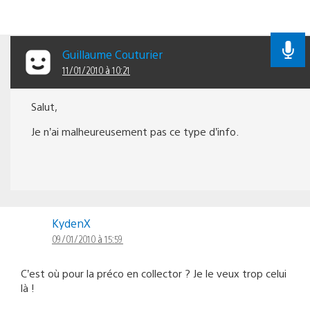
Guillaume Couturier
11/01/2010 à 10:21
Salut,
Je n’ai malheureusement pas ce type d’info.
KydenX
09/01/2010 à 15:59
C’est où pour la préco en collector ? Je le veux trop celui
là !