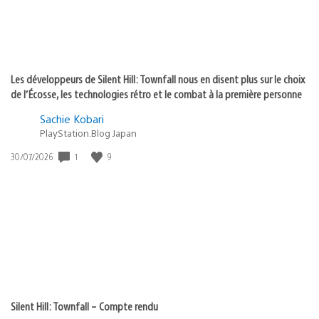
Les développeurs de Silent Hill: Townfall nous en disent plus sur le choix
de l’Écosse, les technologies rétro et le combat à la première personne
Sachie Kobari
PlayStation.Blog Japan
1
9
Date
30/07/2026
de
publication
:
Silent Hill: Townfall – Compte rendu