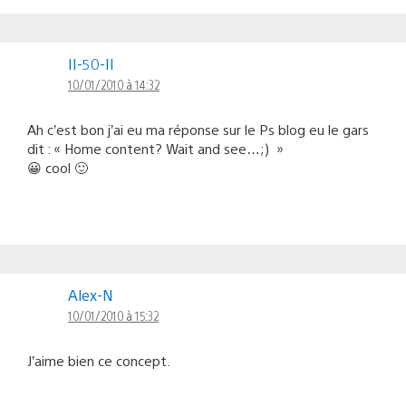
II-50-II
10/01/2010 à 14:32
Ah c’est bon j’ai eu ma réponse sur le Ps blog eu le gars
dit : « Home content? Wait and see…;) »
😀 cool 🙂
Alex-N
10/01/2010 à 15:32
J’aime bien ce concept.