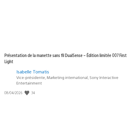
Présentation de la manette sans fil DualSense – Édition limitée 007 First
Light
Isabelle Tomatis
Vice-présidente, Marketing international, Sony Interactive
Entertainment
34
Date
08/04/2026
de
publication
: