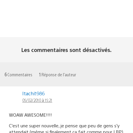
Les commentaires sont désactivés.
6
Commentaires
1
Réponse de l'auteur
Itachi1986
05/02/2010 à 15:21
WOAW AWESOME!!!!
C’est une super nouvelle, je pense que peu de gens s’y
attendait (méme si finalement ca fait comme pour LBP)