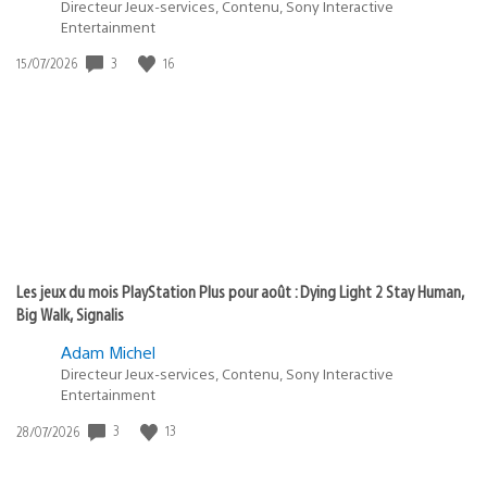
Directeur Jeux-services, Contenu, Sony Interactive
Entertainment
3
16
Date
15/07/2026
de
publication
:
Les jeux du mois PlayStation Plus pour août : Dying Light 2 Stay Human,
Big Walk, Signalis
Adam Michel
Directeur Jeux-services, Contenu, Sony Interactive
Entertainment
3
13
Date
28/07/2026
de
publication