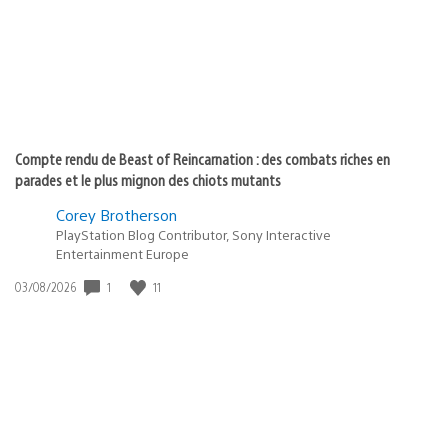
:
Compte rendu de Beast of Reincarnation : des combats riches en
parades et le plus mignon des chiots mutants
Corey Brotherson
PlayStation Blog Contributor, Sony Interactive
Entertainment Europe
1
11
Date
03/08/2026
de
publication
: