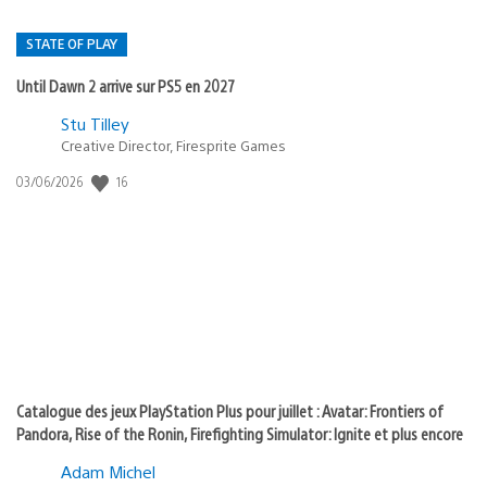
STATE OF PLAY
Until Dawn 2 arrive sur PS5 en 2027
Postée
Stu Tilley
Creative Director, Firesprite Games
dans
:
16
Date
03/06/2026
state
de
of
publication
:
play
Catalogue des jeux PlayStation Plus pour juillet : Avatar: Frontiers of
Pandora, Rise of the Ronin, Firefighting Simulator: Ignite et plus encore
Adam Michel