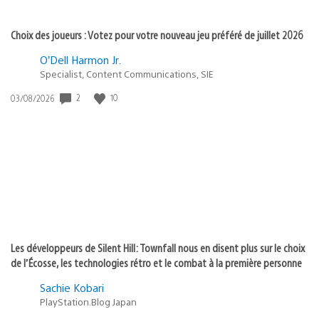
Choix des joueurs : Votez pour votre nouveau jeu préféré de juillet 2026
O’Dell Harmon Jr.
Specialist, Content Communications, SIE
2
10
Date
03/08/2026
de
publication
:
Les développeurs de Silent Hill: Townfall nous en disent plus sur le choix
de l’Écosse, les technologies rétro et le combat à la première personne
Sachie Kobari
PlayStation.Blog Japan