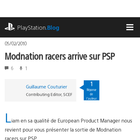
Accéder
au
contenu
playstation.com
PlayStation
.Blog
MEN
05/02/2010
Modnation racers arrive sur PSP
6
1
1
Guillaume Couturier
Réponse
Contributing Editor, SCEF
de
l'auteur
L
iam en sa qualité de European Product Manager nous
revient pour vous présenter la sortie de Modnation
racers sur PSP.