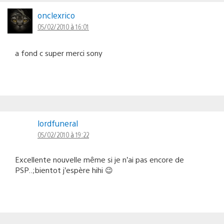
onclexrico
05/02/2010 à 16:01
a fond c super merci sony
lordfuneral
05/02/2010 à 19:22
Excellente nouvelle même si je n’ai pas encore de
PSP..;bientot j’espère hihi 😉