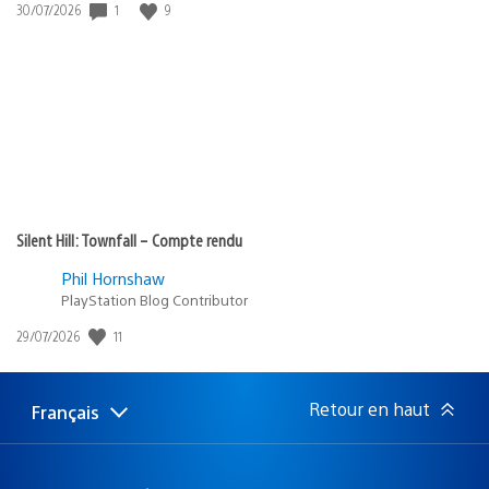
1
9
Date
30/07/2026
de
publication
:
Silent Hill: Townfall – Compte rendu
Phil Hornshaw
PlayStation Blog Contributor
11
Date
29/07/2026
de
publication
:
Retour en haut
Français
Choisir
Région
une
actuelle
région
: