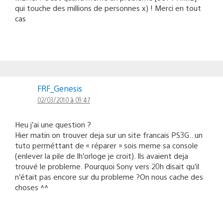
qui touche des millions de personnes x) ! Merci en tout
cas
FRF_Genesis
02/03/2010 à 09:47
Heu j’ai une question ?
Hier matin on trouver deja sur un site francais PS3G.. un
tuto perméttant de « réparer » sois meme sa console
(enlever la pile de lh’orloge je croit). Ils avaient deja
trouvé le probleme. Pourquoi Sony vers 20h disait qu’il
n’était pas encore sur du probleme ?On nous cache des
choses ^^