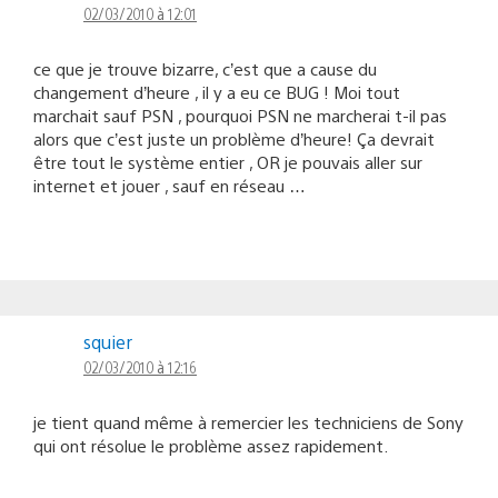
02/03/2010 à 12:01
ce que je trouve bizarre, c’est que a cause du
changement d’heure , il y a eu ce BUG ! Moi tout
marchait sauf PSN , pourquoi PSN ne marcherai t-il pas
alors que c’est juste un problème d’heure! Ça devrait
être tout le système entier , OR je pouvais aller sur
internet et jouer , sauf en réseau …
squier
02/03/2010 à 12:16
je tient quand même à remercier les techniciens de Sony
qui ont résolue le problème assez rapidement.