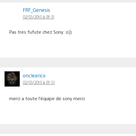
Navigation
FRF_Genesis
dans
02/03/2010 à 09:31
les
commentaires
Pas tres fufute chez Sony :o))
onclexrico
02/03/2010 à 09:33
merci a toute l’équipe de sony merci