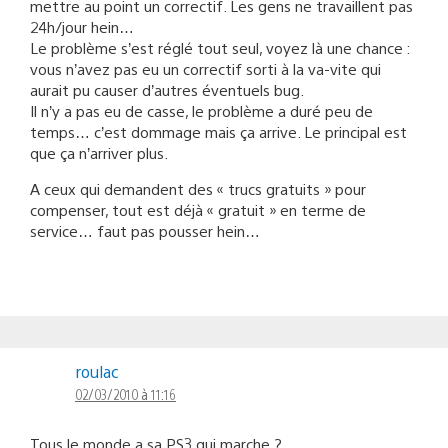
mettre au point un correctif. Les gens ne travaillent pas
24h/jour hein…
Le problème s’est réglé tout seul, voyez là une chance :
vous n’avez pas eu un correctif sorti à la va-vite qui
aurait pu causer d’autres éventuels bug.
Il n’y a pas eu de casse, le problème a duré peu de
temps… c’est dommage mais ça arrive. Le principal est
que ça n’arriver plus.
A ceux qui demandent des « trucs gratuits » pour
compenser, tout est déjà « gratuit » en terme de
service… faut pas pousser hein…
roulac
02/03/2010 à 11:16
Tous le monde a sa PS3 qui marche ?