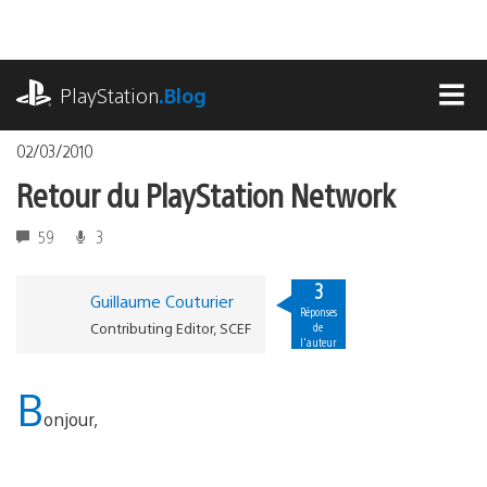
Accéder
au
contenu
playstation.com
PlayStation
.Blog
MEN
02/03/2010
Retour du PlayStation Network
59
3
3
Guillaume Couturier
Réponses
Contributing Editor, SCEF
de
l'auteur
B
onjour,