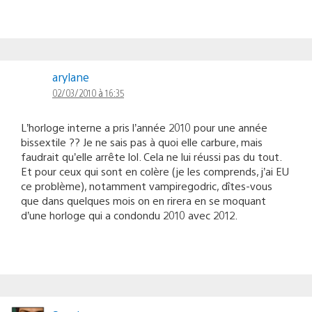
arylane
02/03/2010 à 16:35
L’horloge interne a pris l’année 2010 pour une année
bissextile ?? Je ne sais pas à quoi elle carbure, mais
faudrait qu’elle arrête lol. Cela ne lui réussi pas du tout.
Et pour ceux qui sont en colère (je les comprends, j’ai EU
ce problème), notamment vampiregodric, dîtes-vous
que dans quelques mois on en rirera en se moquant
d’une horloge qui a condondu 2010 avec 2012.