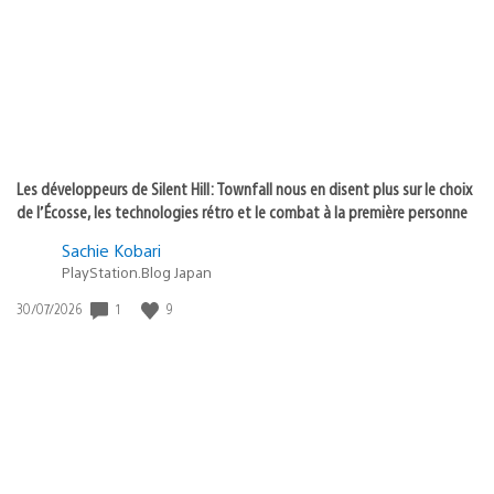
:
Les développeurs de Silent Hill: Townfall nous en disent plus sur le choix
de l’Écosse, les technologies rétro et le combat à la première personne
Sachie Kobari
PlayStation.Blog Japan
1
9
Date
30/07/2026
de
publication
: