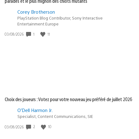
parades et le plus mignon des chiots mutants
Corey Brotherson
PlayStation Blog Contributor, Sony Interactive
Entertainment Europe
1
11
Date
03/08/2026
de
publication
:
Choix des joueurs : Votez pour votre nouveau jeu préféré de juillet 2026
O’Dell Harmon Jr.
Specialist, Content Communications, SIE
2
10
Date
03/08/2026
de
publication