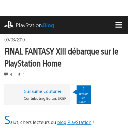
Accéder
au
contenu
playstation.com
PlayStation
.Blog
MEN
09/03/2010
FINAL FANTASY XIII débarque sur le
PlayStation Home
4
1
1
Guillaume Couturier
Réponse
Contributing Editor, SCEF
de
l'auteur
S
alut, chers lecteurs du
blog PlayStation
!