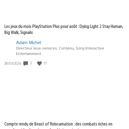
Les jeux du mois PlayStation Plus pour août : Dying Light 2 Stay Human,
Big Walk, Signalis
Adam Michel
Directeur Jeux-services, Contenu, Sony Interactive
Entertainment
3
13
Date
28/07/2026
de
publication
:
Compte rendu de Beast of Reincarnation : des combats riches en