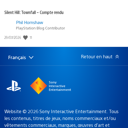
Silent Hill: Townfall – Compte rendu
Phil Hornshaw
PlayStation Blog Contributor
11
Date
29/07/2026
de
publication
:
Retour en haut
Français
Choisir
Région
une
actuelle
région
:
Sony
Interactive
Entertainment
Website © 2026 Sony Interactive Entertainment. Tous
les contenus, titres de jeux, noms commerciaux et/ou
vêtements commerciaux, marques, œuvres d’art et