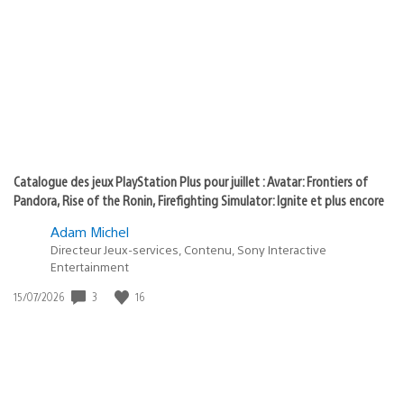
state
de
of
publication
:
play
Catalogue des jeux PlayStation Plus pour juillet : Avatar: Frontiers of
Pandora, Rise of the Ronin, Firefighting Simulator: Ignite et plus encore
Adam Michel
Directeur Jeux-services, Contenu, Sony Interactive
Entertainment
3
16
Date
15/07/2026
de
publication
: