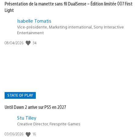
Présentation de la manette sans fil DualSense – Édition limitée 007 First
Light
Isabelle Tomatis
Vice-présidente, Marketing international, Sony Interactive
Entertainment
34
Date
08/04/2026
de
publication
:
STATE OF PLAY
Until Dawn 2 arrive sur PS5 en 2027
Postée
Stu Tilley
Creative Director, Firesprite Games
dans
:
16
Date
03/06/2026