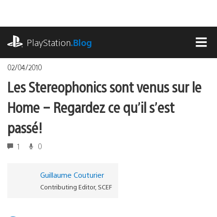
Accéder
au
contenu
playstation.com
PlayStation
.Blog
MEN
02/04/2010
Les Stereophonics sont venus sur le
Home – Regardez ce qu’il s’est
passé!
1
0
Guillaume Couturier
Contributing Editor, SCEF