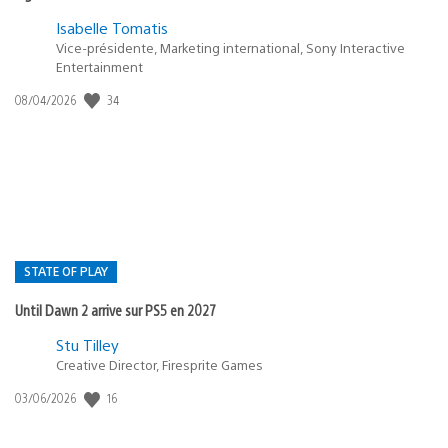
Isabelle Tomatis
Vice-présidente, Marketing international, Sony Interactive
Entertainment
34
Date
08/04/2026
de
publication
:
STATE OF PLAY
Until Dawn 2 arrive sur PS5 en 2027
Postée
Stu Tilley
Creative Director, Firesprite Games
dans
:
16
Date
03/06/2026
state
de
of
publication