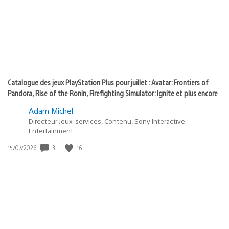
:
play
Catalogue des jeux PlayStation Plus pour juillet : Avatar: Frontiers of
Pandora, Rise of the Ronin, Firefighting Simulator: Ignite et plus encore
Adam Michel
Directeur Jeux-services, Contenu, Sony Interactive
Entertainment
3
16
Date
15/07/2026
de
publication
: