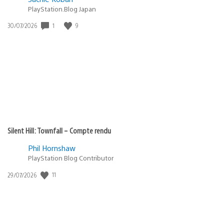
PlayStation.Blog Japan
1
9
Date
30/07/2026
de
publication
:
Silent Hill: Townfall – Compte rendu
Phil Hornshaw
PlayStation Blog Contributor
11
Date
29/07/2026
de
publication
: