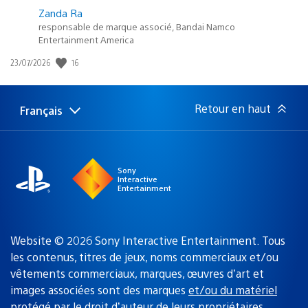
Zanda Ra
responsable de marque associé, Bandai Namco
Entertainment America
16
Date
23/07/2026
de
publication
:
Retour en haut
Français
Choisir
Région
une
actuelle
région
:
Sony
Interactive
Entertainment
Website © 2026 Sony Interactive Entertainment. Tous
les contenus, titres de jeux, noms commerciaux et/ou
vêtements commerciaux, marques, œuvres d’art et
images associées sont des marques
et/ou du matériel
protégé par le droit d’auteur de leurs propriétaires