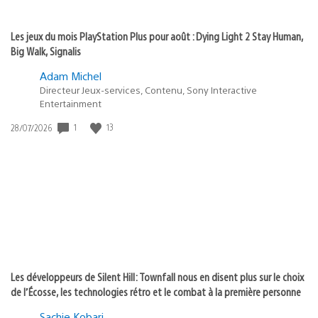
Les jeux du mois PlayStation Plus pour août : Dying Light 2 Stay Human,
Big Walk, Signalis
Adam Michel
Directeur Jeux-services, Contenu, Sony Interactive
Entertainment
1
13
Date
28/07/2026
de
publication
:
Les développeurs de Silent Hill: Townfall nous en disent plus sur le choix
de l’Écosse, les technologies rétro et le combat à la première personne
Sachie Kobari