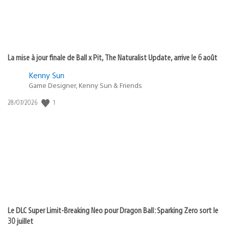
La mise à jour finale de Ball x Pit, The Naturalist Update, arrive le 6 août
Kenny Sun
Game Designer, Kenny Sun & Friends
1
Date
28/07/2026
de
publication
:
Le DLC Super Limit-Breaking Neo pour Dragon Ball: Sparking Zero sort le
30 juillet