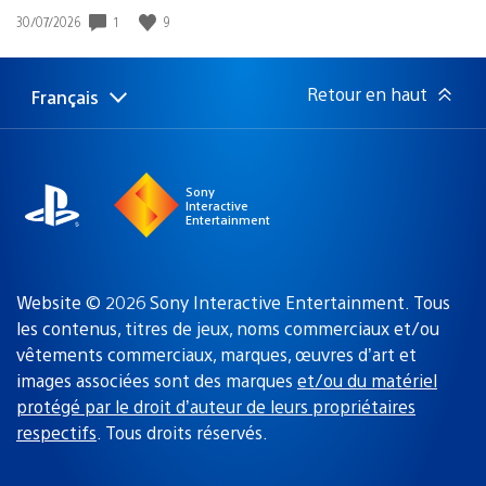
1
9
Date
30/07/2026
de
publication
:
Retour en haut
Français
Choisir
Région
une
actuelle
région
:
Sony
Interactive
Entertainment
Website © 2026 Sony Interactive Entertainment. Tous
les contenus, titres de jeux, noms commerciaux et/ou
vêtements commerciaux, marques, œuvres d’art et
images associées sont des marques
et/ou du matériel
protégé par le droit d’auteur de leurs propriétaires
respectifs
. Tous droits réservés.