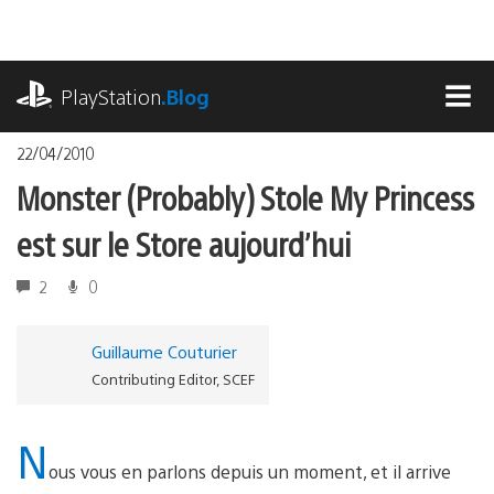
Accéder
au
contenu
playstation.com
PlayStation
.Blog
MEN
22/04/2010
Monster (Probably) Stole My Princess
est sur le Store aujourd’hui
2
0
Guillaume Couturier
Contributing Editor, SCEF
N
ous vous en parlons depuis un moment, et il arrive