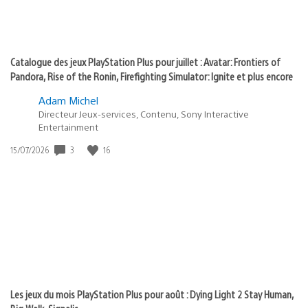
Catalogue des jeux PlayStation Plus pour juillet : Avatar: Frontiers of
Pandora, Rise of the Ronin, Firefighting Simulator: Ignite et plus encore
Adam Michel
Directeur Jeux-services, Contenu, Sony Interactive
Entertainment
3
16
Date
15/07/2026
de
publication
:
Les jeux du mois PlayStation Plus pour août : Dying Light 2 Stay Human,