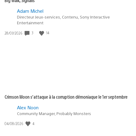
Big Walk, Signalis
Adam Michel
Directeur Jeux-services, Contenu, Sony Interactive
Entertainment
3
14
Date
28/07/2026
de
publication
:
Crimson Moon s’attaque à la corruption démoniaque le 1er septembre
Alex Noon
Community Manager, Probably Monsters
4
Date
04/08/2026
de
publication