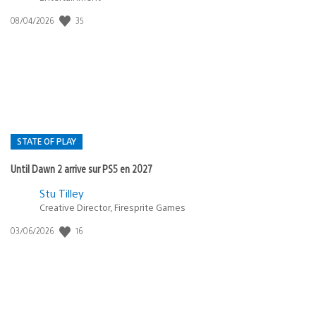
35
Date
08/04/2026
de
publication
:
STATE OF PLAY
Until Dawn 2 arrive sur PS5 en 2027
Postée
Stu Tilley
Creative Director, Firesprite Games
dans
:
16
Date
03/06/2026
state
de
of
publication
:
play