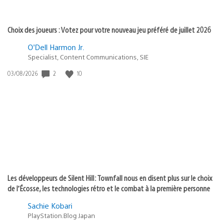
Choix des joueurs : Votez pour votre nouveau jeu préféré de juillet 2026
O’Dell Harmon Jr.
Specialist, Content Communications, SIE
2
10
Date
03/08/2026
de
publication
:
Les développeurs de Silent Hill: Townfall nous en disent plus sur le choix
de l’Écosse, les technologies rétro et le combat à la première personne
Sachie Kobari
PlayStation.Blog Japan