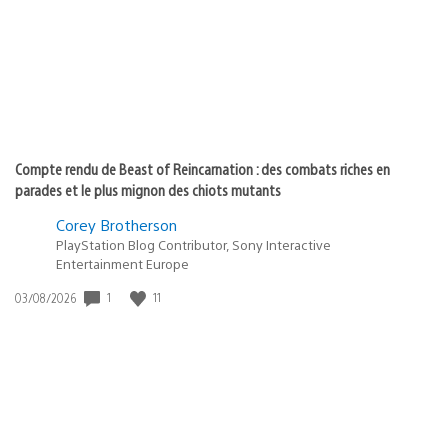
:
Compte rendu de Beast of Reincarnation : des combats riches en
parades et le plus mignon des chiots mutants
Corey Brotherson
PlayStation Blog Contributor, Sony Interactive
Entertainment Europe
1
11
Date
03/08/2026
de
publication
: