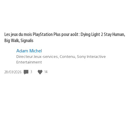
Les jeux du mois PlayStation Plus pour août : Dying Light 2 Stay Human,
Big Walk, Signalis
Adam Michel
Directeur Jeux-services, Contenu, Sony Interactive
Entertainment
3
14
Date
28/07/2026
de
publication
: