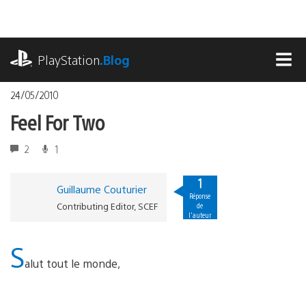
Accéder
au
contenu
playstation.com
PlayStation
.Blog
MEN
24/05/2010
Feel For Two
2
1
1
Guillaume Couturier
Réponse
Contributing Editor, SCEF
de
l'auteur
S
alut tout le monde,