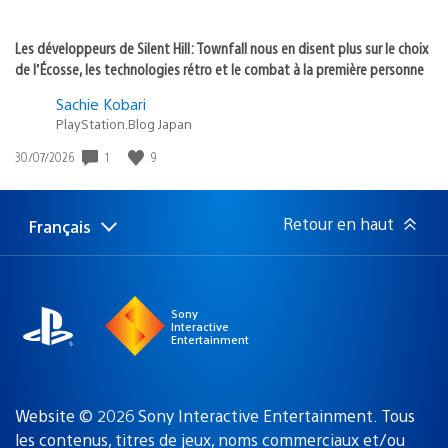
Les développeurs de Silent Hill: Townfall nous en disent plus sur le choix
de l’Écosse, les technologies rétro et le combat à la première personne
Sachie Kobari
PlayStation.Blog Japan
1
9
Date
30/07/2026
de
publication
:
Retour en haut
Français
Choisir
Région
une
actuelle
région
:
Sony
Interactive
Entertainment
Website © 2026 Sony Interactive Entertainment. Tous
les contenus, titres de jeux, noms commerciaux et/ou