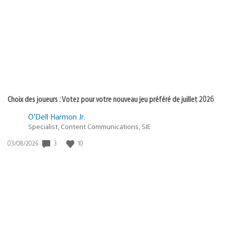
de
publication
:
Choix des joueurs : Votez pour votre nouveau jeu préféré de juillet 2026
O’Dell Harmon Jr.
Specialist, Content Communications, SIE
3
10
Date
03/08/2026
de
publication
: