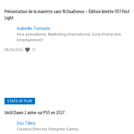
Présentation de la manette sans fil DualSense – Édition limitée 007 First
Light
Isabelle Tomatis
Vice-présidente, Marketing international, Sony Interactive
Entertainment
35
Date
08/04/2026
de
publication
:
STATE OF PLAY
Until Dawn 2 arrive sur PS5 en 2027
Postée
Stu Tilley
Creative Director, Firesprite Games
dans