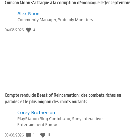
Crimson Moon s’attaque à la corruption démoniaque le 1er septembre
Alex Noon
Community Manager, Probably Monsters
4
Date
04/08/2026
de
publication
:
Compte rendu de Beast of Reincarnation : des combats riches en
parades et le plus mignon des chiots mutants
Corey Brotherson
PlayStation Blog Contributor, Sony Interactive
Entertainment Europe
1
11
Date
03/08/2026