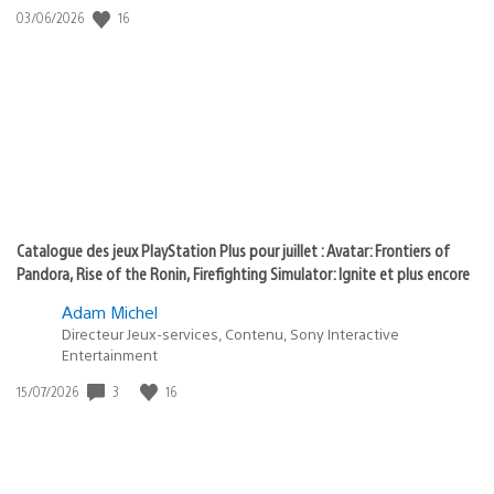
:
16
Date
03/06/2026
state
de
of
publication
:
play
Catalogue des jeux PlayStation Plus pour juillet : Avatar: Frontiers of
Pandora, Rise of the Ronin, Firefighting Simulator: Ignite et plus encore
Adam Michel
Directeur Jeux-services, Contenu, Sony Interactive
Entertainment
3
16
Date
15/07/2026
de
publication
: