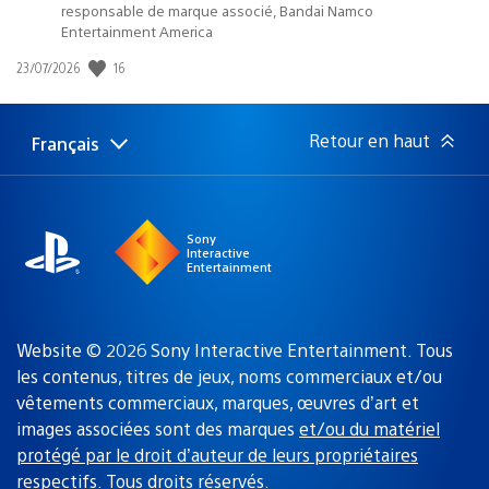
responsable de marque associé, Bandai Namco
Entertainment America
16
Date
23/07/2026
de
publication
:
Retour en haut
Français
Choisir
Région
une
actuelle
région
:
Sony
Interactive
Entertainment
Website © 2026 Sony Interactive Entertainment. Tous
les contenus, titres de jeux, noms commerciaux et/ou
vêtements commerciaux, marques, œuvres d’art et
images associées sont des marques
et/ou du matériel
protégé par le droit d’auteur de leurs propriétaires
respectifs
. Tous droits réservés.