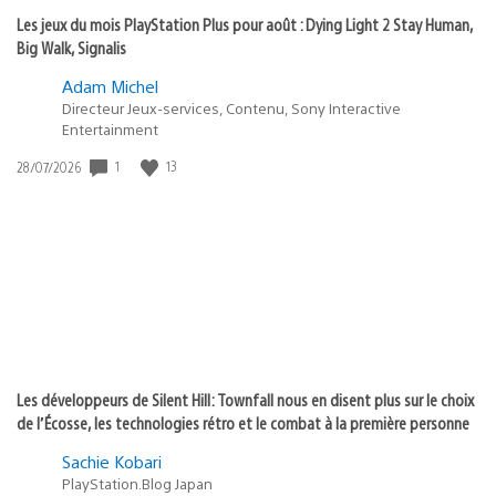
Les jeux du mois PlayStation Plus pour août : Dying Light 2 Stay Human,
Big Walk, Signalis
Adam Michel
Directeur Jeux-services, Contenu, Sony Interactive
Entertainment
1
13
Date
28/07/2026
de
publication
:
Les développeurs de Silent Hill: Townfall nous en disent plus sur le choix
de l’Écosse, les technologies rétro et le combat à la première personne
Sachie Kobari
PlayStation.Blog Japan