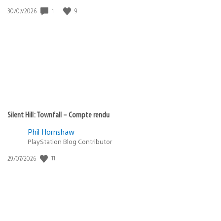
1
9
Date
30/07/2026
de
publication
:
Silent Hill: Townfall – Compte rendu
Phil Hornshaw
PlayStation Blog Contributor
11
Date
29/07/2026
de
publication
: