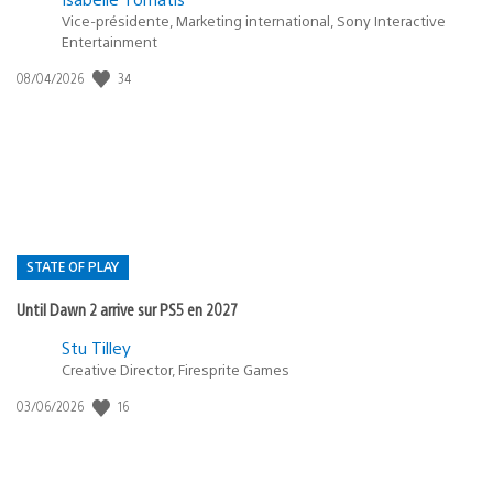
Vice-présidente, Marketing international, Sony Interactive
Entertainment
34
Date
08/04/2026
de
publication
:
STATE OF PLAY
Until Dawn 2 arrive sur PS5 en 2027
Postée
Stu Tilley
Creative Director, Firesprite Games
dans
:
16
Date
03/06/2026
state
de
of
publication
:
play