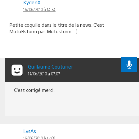
KydenX
16/06/2010 à 14:34
Petite coquille dans le titre de la news. C’est
MotoRstorm pas Motostorm. =)
Guillaume Couturier
17/06/2010 à 07:07
C’est corrigé merci.
LvsAs
16/06/2010 à 15:08