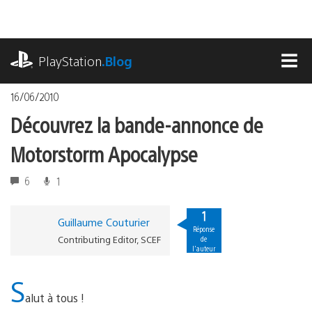
Accéder
au
contenu
playstation.com
PlayStation
.Blog
MEN
16/06/2010
Découvrez la bande-annonce de
Motorstorm Apocalypse
6
1
1
Guillaume Couturier
Réponse
Contributing Editor, SCEF
de
l'auteur
S
alut à tous !