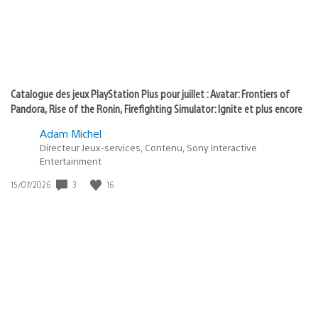
Catalogue des jeux PlayStation Plus pour juillet : Avatar: Frontiers of
Pandora, Rise of the Ronin, Firefighting Simulator: Ignite et plus encore
Adam Michel
Directeur Jeux-services, Contenu, Sony Interactive
Entertainment
3
16
Date
15/07/2026
de
publication
: