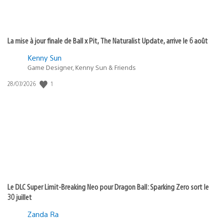
La mise à jour finale de Ball x Pit, The Naturalist Update, arrive le 6 août
Kenny Sun
Game Designer, Kenny Sun & Friends
1
Date
28/07/2026
de
publication
:
Le DLC Super Limit-Breaking Neo pour Dragon Ball: Sparking Zero sort le
30 juillet
Zanda Ra