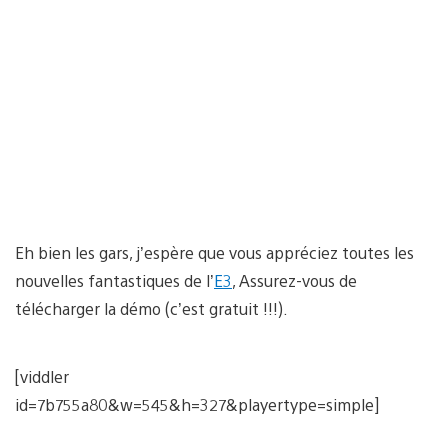
Eh bien les gars, j’espère que vous appréciez toutes les
nouvelles fantastiques de l’
E3
, Assurez-vous de
télécharger la démo (c’est gratuit !!!).
[viddler
id=7b755a80&w=545&h=327&playertype=simple]