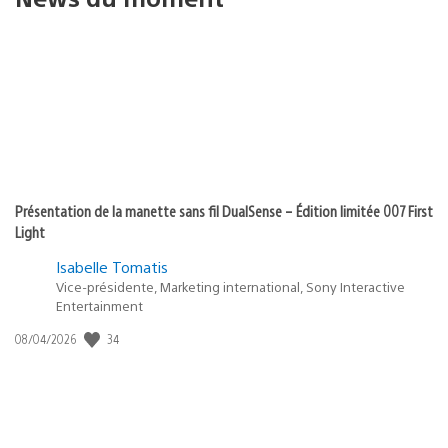
Présentation de la manette sans fil DualSense – Édition limitée 007 First
Light
Isabelle Tomatis
Vice-présidente, Marketing international, Sony Interactive
Entertainment
34
Date
08/04/2026
de
publication
: