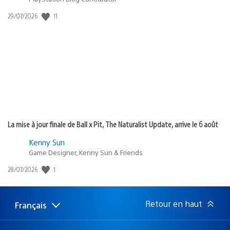
11
Date
29/07/2026
de
publication
:
La mise à jour finale de Ball x Pit, The Naturalist Update, arrive le 6 août
Kenny Sun
Game Designer, Kenny Sun & Friends
1
Date
28/07/2026
de
publication
:
Retour en haut
Français
Choisir
Région
une
actuelle
région
: