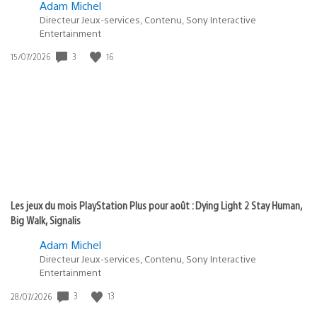
Adam Michel
Directeur Jeux-services, Contenu, Sony Interactive
Entertainment
3
16
Date
15/07/2026
de
publication
:
Les jeux du mois PlayStation Plus pour août : Dying Light 2 Stay Human,
Big Walk, Signalis
Adam Michel
Directeur Jeux-services, Contenu, Sony Interactive
Entertainment
3
13
Date
28/07/2026
de