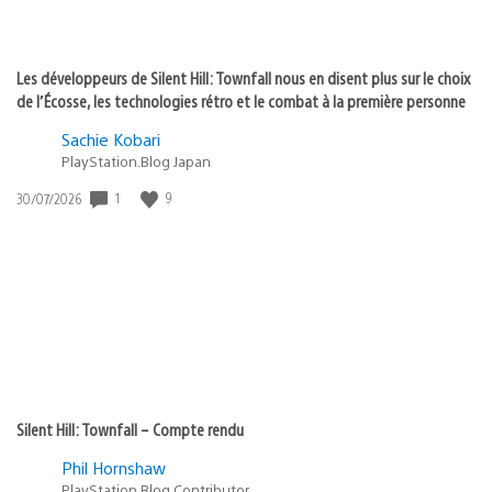
Les développeurs de Silent Hill: Townfall nous en disent plus sur le choix
de l’Écosse, les technologies rétro et le combat à la première personne
Sachie Kobari
PlayStation.Blog Japan
1
9
Date
30/07/2026
de
publication
:
Silent Hill: Townfall – Compte rendu
Phil Hornshaw
PlayStation Blog Contributor