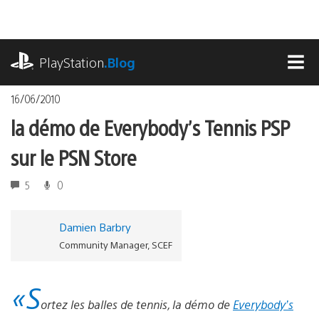
Accéder
au
contenu
playstation.com
PlayStation
.Blog
MEN
16/06/2010
la démo de Everybody’s Tennis PSP
sur le PSN Store
5
0
Damien Barbry
Community Manager, SCEF
«S
ortez les balles de tennis, la démo de
Everybody’s