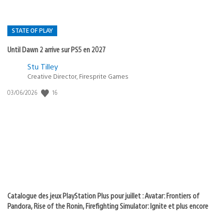
STATE OF PLAY
Until Dawn 2 arrive sur PS5 en 2027
Postée
Stu Tilley
Creative Director, Firesprite Games
dans
:
16
Date
03/06/2026
state
de
of
publication
:
play
Catalogue des jeux PlayStation Plus pour juillet : Avatar: Frontiers of
Pandora, Rise of the Ronin, Firefighting Simulator: Ignite et plus encore