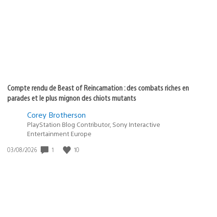
publication
:
Compte rendu de Beast of Reincarnation : des combats riches en
parades et le plus mignon des chiots mutants
Corey Brotherson
PlayStation Blog Contributor, Sony Interactive
Entertainment Europe
1
10
Date
03/08/2026
de
publication
: