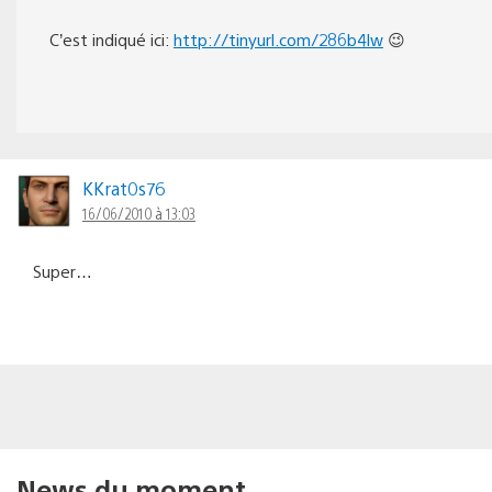
C’est indiqué ici:
http://tinyurl.com/286b4lw
😉
KKrat0s76
16/06/2010 à 13:03
Super…
News du moment