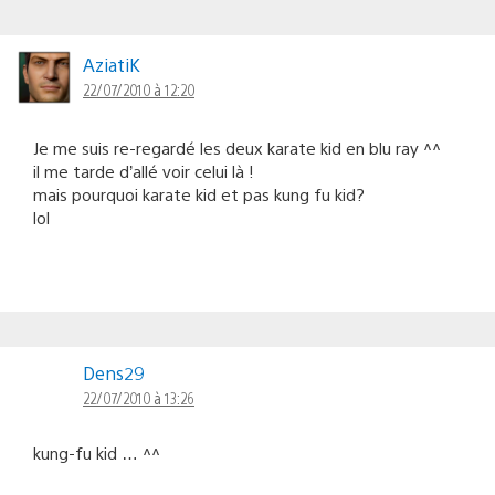
AziatiK
22/07/2010 à 12:20
Je me suis re-regardé les deux karate kid en blu ray ^^
il me tarde d’allé voir celui là !
mais pourquoi karate kid et pas kung fu kid?
lol
Dens29
22/07/2010 à 13:26
kung-fu kid … ^^