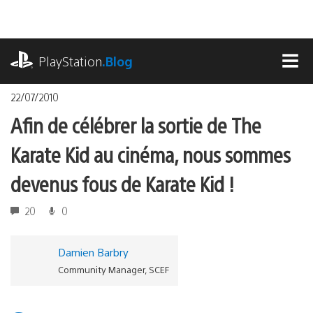
Accéder
au
contenu
playstation.com
PlayStation
.Blog
MEN
22/07/2010
Afin de célébrer la sortie de The
Karate Kid au cinéma, nous sommes
devenus fous de Karate Kid !
20
0
Damien Barbry
Community Manager, SCEF