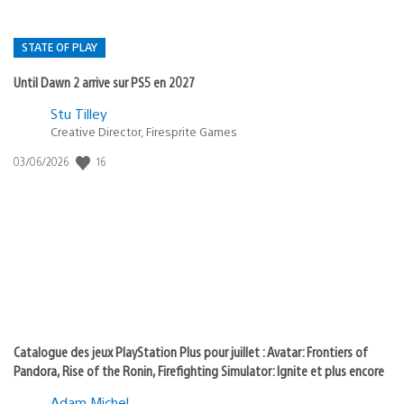
STATE OF PLAY
Until Dawn 2 arrive sur PS5 en 2027
Postée
Stu Tilley
Creative Director, Firesprite Games
dans
:
16
Date
03/06/2026
state
de
of
publication
:
play
Catalogue des jeux PlayStation Plus pour juillet : Avatar: Frontiers of
Pandora, Rise of the Ronin, Firefighting Simulator: Ignite et plus encore
Adam Michel