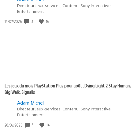
Directeur Jeux-services, Contenu, Sony Interactive
Entertainment
3
16
Date
15/07/2026
de
publication
:
Les jeux du mois PlayStation Plus pour août : Dying Light 2 Stay Human,
Big Walk, Signalis
Adam Michel
Directeur Jeux-services, Contenu, Sony Interactive
Entertainment
3
14
Date
28/07/2026
de
publication