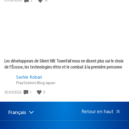
de
publication
:
Les développeurs de Silent Hill: Townfall nous en disent plus sur le choix
de l’Écosse, les technologies rétro et le combat à la première personne
Sachie Kobari
PlayStation.Blog Japan
1
9
Date
30/07/2026
de
publication
:
Retour en haut
Français
Choisir
Région
une
actuelle
région
: