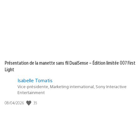
Présentation de la manette sans fil DualSense – Édition limitée 007 First
Light
Isabelle Tomatis
Vice-présidente, Marketing international, Sony Interactive
Entertainment
35
Date
08/04/2026
de
publication
: