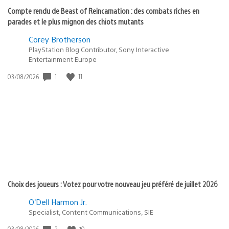
Compte rendu de Beast of Reincarnation : des combats riches en
parades et le plus mignon des chiots mutants
Corey Brotherson
PlayStation Blog Contributor, Sony Interactive
Entertainment Europe
1
11
Date
03/08/2026
de
publication
:
Choix des joueurs : Votez pour votre nouveau jeu préféré de juillet 2026
O’Dell Harmon Jr.
Specialist, Content Communications, SIE
2
10
Date
03/08/2026