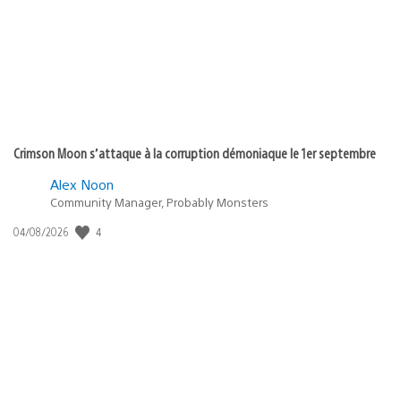
:
Crimson Moon s’attaque à la corruption démoniaque le 1er septembre
Alex Noon
Community Manager, Probably Monsters
4
Date
04/08/2026
de
publication
: