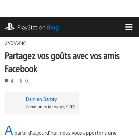
Accéder
au
contenu
playstation.com
PlayStation
.Blog
MEN
27/07/2010
Partagez vos goûts avec vos amis
Facebook
4
0
Damien Barbry
Community Manager, SCEF
A
partir d’aujourd’hui, nous vous apportons une