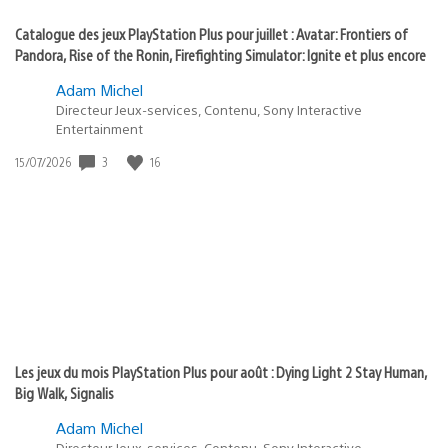
Catalogue des jeux PlayStation Plus pour juillet : Avatar: Frontiers of
Pandora, Rise of the Ronin, Firefighting Simulator: Ignite et plus encore
Adam Michel
Directeur Jeux-services, Contenu, Sony Interactive
Entertainment
3
16
Date
15/07/2026
de
publication
:
Les jeux du mois PlayStation Plus pour août : Dying Light 2 Stay Human,
Big Walk, Signalis
Adam Michel
Directeur Jeux-services, Contenu, Sony Interactive