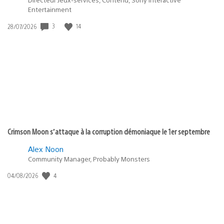
Entertainment
3
14
Date
28/07/2026
de
publication
:
Crimson Moon s’attaque à la corruption démoniaque le 1er septembre
Alex Noon
Community Manager, Probably Monsters
4
Date
04/08/2026
de
publication
: