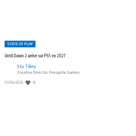
publication
:
STATE OF PLAY
Until Dawn 2 arrive sur PS5 en 2027
Postée
Stu Tilley
Creative Director, Firesprite Games
dans
:
16
Date
03/06/2026
state
de
of
publication
:
play