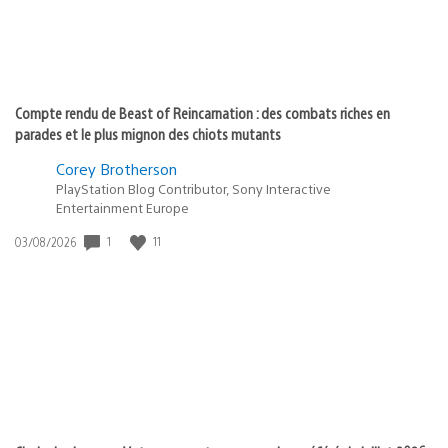
Compte rendu de Beast of Reincarnation : des combats riches en
parades et le plus mignon des chiots mutants
Corey Brotherson
PlayStation Blog Contributor, Sony Interactive
Entertainment Europe
1
11
Date
03/08/2026
de
publication
: