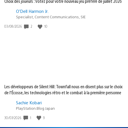
Choix des joueurs : Votez pour votre nouveau jeu préféré de juillet 2026
O’Dell Harmon Jr.
Specialist, Content Communications, SIE
2
10
Date
03/08/2026
de
publication
:
Les développeurs de Silent Hill: Townfall nous en disent plus sur le choix
de l’Écosse, les technologies rétro et le combat à la première personne
Sachie Kobari
PlayStation.Blog Japan
1
9
Date
30/07/2026
de
publication