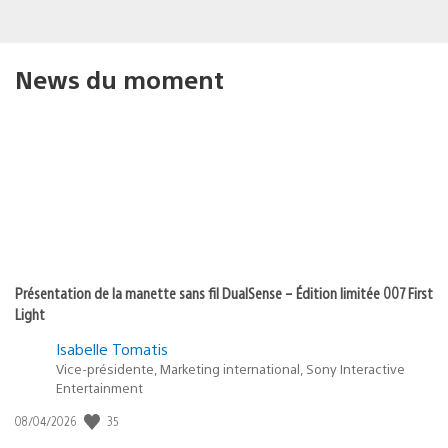
News du moment
Présentation de la manette sans fil DualSense – Édition limitée 007 First
Light
Isabelle Tomatis
Vice-présidente, Marketing international, Sony Interactive
Entertainment
35
Date
08/04/2026
de