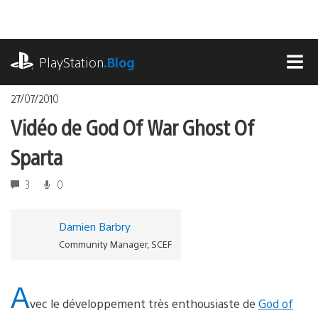
Accéder
au
contenu
playstation.com
PlayStation
.Blog
MEN
27/07/2010
Vidéo de God Of War Ghost Of
Sparta
3
0
Damien Barbry
Community Manager, SCEF
A
vec le développement très enthousiaste de
God of