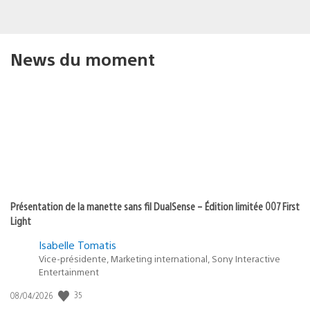
News du moment
Présentation de la manette sans fil DualSense – Édition limitée 007 First
Light
Isabelle Tomatis
Vice-présidente, Marketing international, Sony Interactive
Entertainment
35
Date
08/04/2026
de