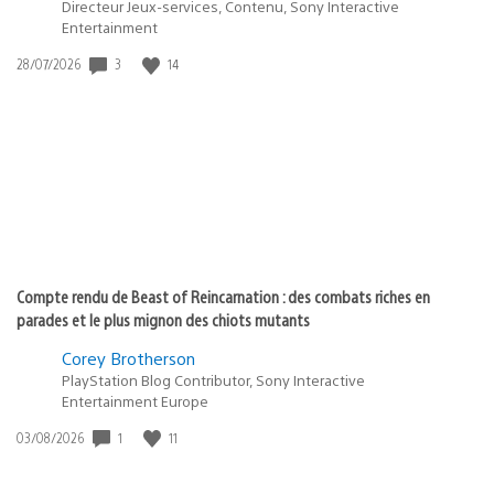
Directeur Jeux-services, Contenu, Sony Interactive
Entertainment
3
14
Date
28/07/2026
de
publication
:
Compte rendu de Beast of Reincarnation : des combats riches en
parades et le plus mignon des chiots mutants
Corey Brotherson
PlayStation Blog Contributor, Sony Interactive
Entertainment Europe
1
11
Date
03/08/2026
de
publication