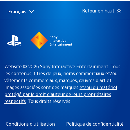
publication
:
Retour en haut
Français
Choisir
Région
une
actuelle
région
:
Sony
Interactive
Entertainment
Website © 2026 Sony Interactive Entertainment. Tous
les contenus, titres de jeux, noms commerciaux et/ou
vêtements commerciaux, marques, œuvres d’art et
images associées sont des marques
et/ou du matériel
protégé par le droit d’auteur de leurs propriétaires
respectifs
. Tous droits réservés.
Conditions d’utilisation
Politique de confidentialité