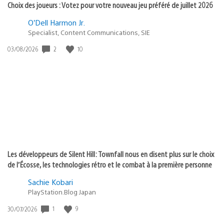
Choix des joueurs : Votez pour votre nouveau jeu préféré de juillet 2026
O’Dell Harmon Jr.
Specialist, Content Communications, SIE
2
10
Date
03/08/2026
de
publication
:
Les développeurs de Silent Hill: Townfall nous en disent plus sur le choix
de l’Écosse, les technologies rétro et le combat à la première personne
Sachie Kobari
PlayStation.Blog Japan
1
9
Date
30/07/2026
de