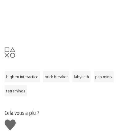
bigben interactice
brick breaker
labyrinth
psp minis
tetraminos
Cela vous a plu ?
J'aime