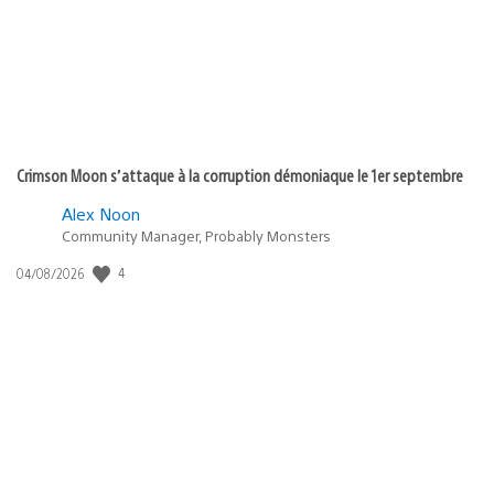
:
Crimson Moon s’attaque à la corruption démoniaque le 1er septembre
Alex Noon
Community Manager, Probably Monsters
4
Date
04/08/2026
de
publication
: