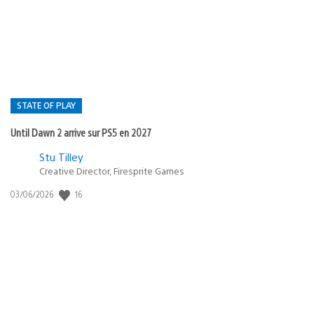
publication
:
STATE OF PLAY
Until Dawn 2 arrive sur PS5 en 2027
Postée
Stu Tilley
Creative Director, Firesprite Games
dans
:
16
Date
03/06/2026
state
de
of
publication
:
play