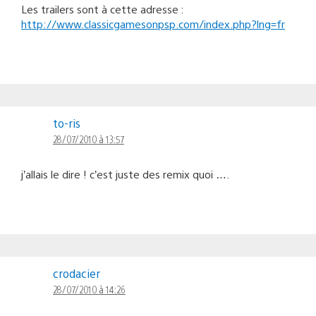
Les trailers sont à cette adresse :
http://www.classicgamesonpsp.com/index.php?lng=fr
to-ris
28/07/2010 à 13:57
j’allais le dire ! c’est juste des remix quoi ….
crodacier
28/07/2010 à 14:26