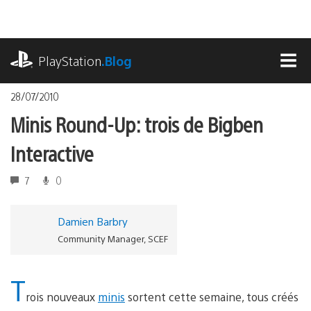
Accéder
au
contenu
playstation.com
PlayStation
.Blog
MEN
28/07/2010
Minis Round-Up: trois de Bigben
Interactive
7
0
Damien Barbry
Community Manager, SCEF
T
rois nouveaux
minis
sortent cette semaine, tous créés