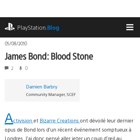
Accéder
au
contenu
playstation.com
PlayStation
.Blog
MEN
05/08/2010
James Bond: Blood Stone
2
0
Damien Barbry
Community Manager, SCEF
A
ctivision
et
Bizarre Creations
ont dévoilé leur dernier
opus de Bond lors d’un récent événement somptueux à
Londres. J’ai donc pensé aller jeter un coup d’œil au