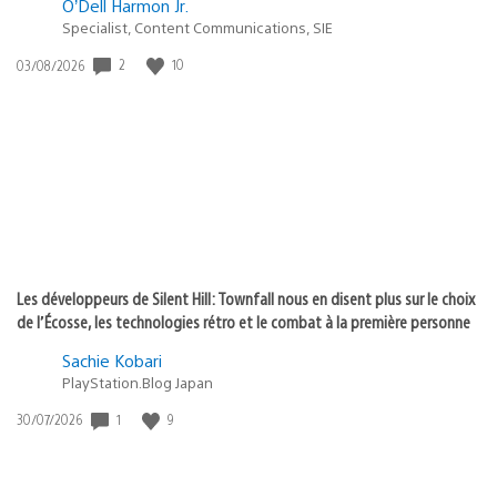
O’Dell Harmon Jr.
Specialist, Content Communications, SIE
2
10
Date
03/08/2026
de
publication
:
Les développeurs de Silent Hill: Townfall nous en disent plus sur le choix
de l’Écosse, les technologies rétro et le combat à la première personne
Sachie Kobari
PlayStation.Blog Japan
1
9
Date
30/07/2026
de
publication
: