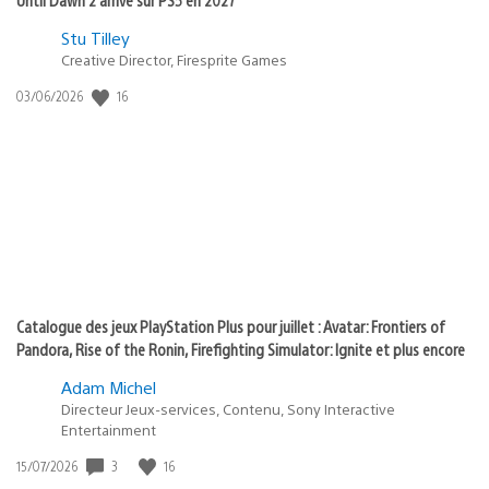
Postée
Stu Tilley
Creative Director, Firesprite Games
dans
:
16
Date
03/06/2026
state
de
of
publication
:
play
Catalogue des jeux PlayStation Plus pour juillet : Avatar: Frontiers of
Pandora, Rise of the Ronin, Firefighting Simulator: Ignite et plus encore
Adam Michel
Directeur Jeux-services, Contenu, Sony Interactive
Entertainment
3
16
Date
15/07/2026
de