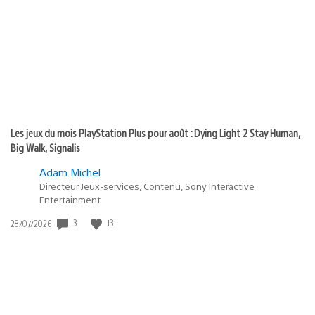
publication
:
Les jeux du mois PlayStation Plus pour août : Dying Light 2 Stay Human,
Big Walk, Signalis
Adam Michel
Directeur Jeux-services, Contenu, Sony Interactive
Entertainment
3
13
Date
28/07/2026
de
publication
: