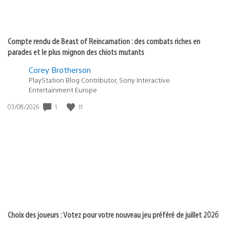
Compte rendu de Beast of Reincarnation : des combats riches en
parades et le plus mignon des chiots mutants
Corey Brotherson
PlayStation Blog Contributor, Sony Interactive
Entertainment Europe
1
11
Date
03/08/2026
de
publication
:
Choix des joueurs : Votez pour votre nouveau jeu préféré de juillet 2026