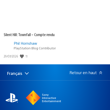
Silent Hill: Townfall – Compte rendu
Phil Hornshaw
PlayStation Blog Contributor
11
Date
29/07/2026
de
publication
:
Retour en haut
Français
Choisir
Région
une
actuelle
région
:
Sony
Interactive
Entertainment