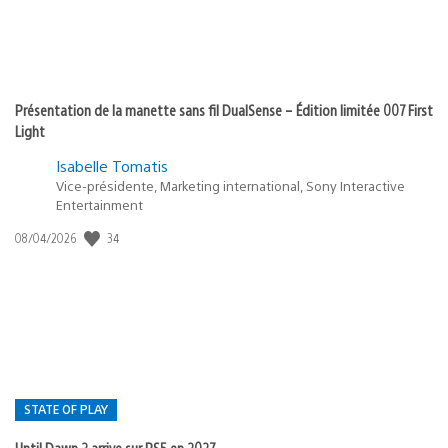
Présentation de la manette sans fil DualSense – Édition limitée 007 First
Light
Isabelle Tomatis
Vice-présidente, Marketing international, Sony Interactive
Entertainment
34
Date
08/04/2026
de
publication
:
STATE OF PLAY
Until Dawn 2 arrive sur PS5 en 2027