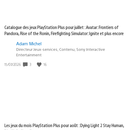
Catalogue des jeux PlayStation Plus pour juillet : Avatar: Frontiers of
Pandora, Rise of the Ronin, Firefighting Simulator: Ignite et plus encore
Adam Michel
Directeur Jeux-services, Contenu, Sony Interactive
Entertainment
3
16
Date
15/07/2026
de
publication
:
Les jeux du mois PlayStation Plus pour août : Dying Light 2 Stay Human,