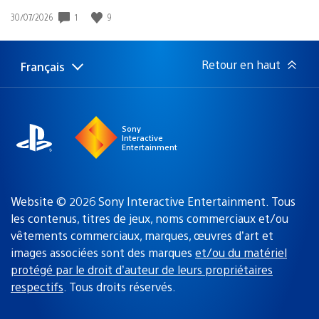
1
9
Date
30/07/2026
de
publication
:
Retour en haut
Français
Choisir
Région
une
actuelle
région
:
Sony
Interactive
Entertainment
Website © 2026 Sony Interactive Entertainment. Tous
les contenus, titres de jeux, noms commerciaux et/ou
vêtements commerciaux, marques, œuvres d’art et
images associées sont des marques
et/ou du matériel
protégé par le droit d’auteur de leurs propriétaires
respectifs
. Tous droits réservés.