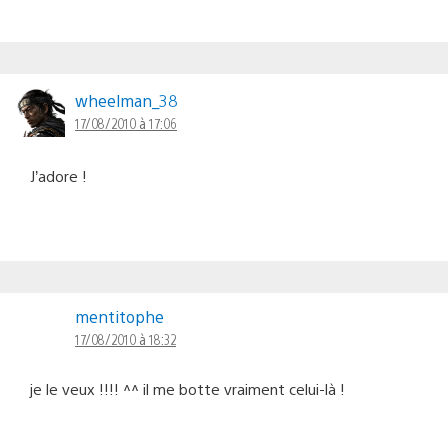
wheelman_38
17/08/2010 à 17:06
J’adore !
mentitophe
17/08/2010 à 18:32
je le veux !!!! ^^ il me botte vraiment celui-là !