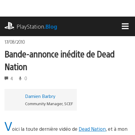
Accéder
au
contenu
playstation.com
PlayStation
.Blog
MEN
17/08/2010
Bande-annonce inédite de Dead
Nation
4
0
Damien Barbry
Community Manager, SCEF
V
oici la toute dernière vidéo de
Dead Nation
, et à mon