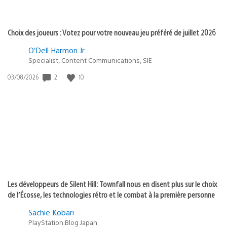
Choix des joueurs : Votez pour votre nouveau jeu préféré de juillet 2026
O’Dell Harmon Jr.
Specialist, Content Communications, SIE
2
10
Date
03/08/2026
de
publication
:
Les développeurs de Silent Hill: Townfall nous en disent plus sur le choix
de l’Écosse, les technologies rétro et le combat à la première personne
Sachie Kobari
PlayStation.Blog Japan