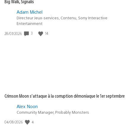
Big Walk, Signalis
Adam Michel
Directeur Jeux-services, Contenu, Sony Interactive
Entertainment
3
14
Date
28/07/2026
de
publication
:
Crimson Moon s’attaque à la corruption démoniaque le 1er septembre
Alex Noon
Community Manager, Probably Monsters
4
Date
04/08/2026
de
publication