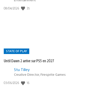
35
Date
08/04/2026
de
publication
:
STATE OF PLAY
Until Dawn 2 arrive sur PS5 en 2027
Postée
Stu Tilley
Creative Director, Firesprite Games
dans
:
16
Date
03/06/2026
state
de
of
publication
:
play