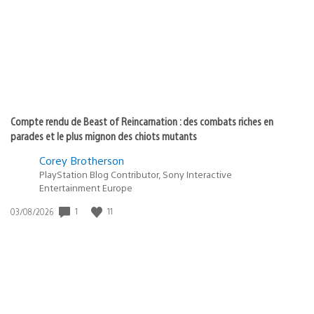
:
Compte rendu de Beast of Reincarnation : des combats riches en
parades et le plus mignon des chiots mutants
Corey Brotherson
PlayStation Blog Contributor, Sony Interactive
Entertainment Europe
1
11
Date
03/08/2026
de
publication
: