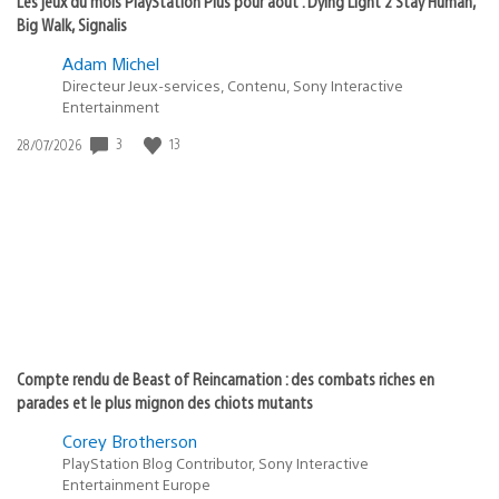
Les jeux du mois PlayStation Plus pour août : Dying Light 2 Stay Human,
Big Walk, Signalis
Adam Michel
Directeur Jeux-services, Contenu, Sony Interactive
Entertainment
Date
3
13
28/07/2026
de
publication
:
Compte rendu de Beast of Reincarnation : des combats riches en
parades et le plus mignon des chiots mutants
Corey Brotherson
PlayStation Blog Contributor, Sony Interactive
Entertainment Europe