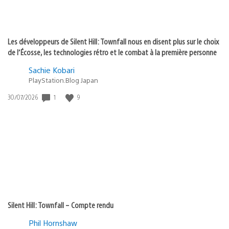
Les développeurs de Silent Hill: Townfall nous en disent plus sur le choix
de l’Écosse, les technologies rétro et le combat à la première personne
Sachie Kobari
PlayStation.Blog Japan
Date
1
9
30/07/2026
de
publication
:
Silent Hill: Townfall – Compte rendu
Phil Hornshaw