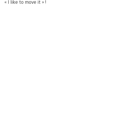
« I like to move it » !