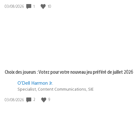
Date
1
10
03/08/2026
de
publication
:
Choix des joueurs : Votez pour votre nouveau jeu préféré de juillet 2026
O’Dell Harmon Jr.
Specialist, Content Communications, SIE
Date
2
9
03/08/2026
de
publication
: