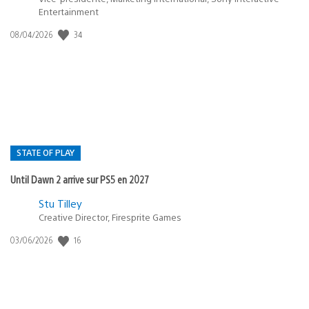
Entertainment
Date
34
08/04/2026
de
publication
:
STATE OF PLAY
Until Dawn 2 arrive sur PS5 en 2027
Postée
Stu Tilley
dans
Creative Director, Firesprite Games
:
Date
16
03/06/2026
state
de
of
publication
:
play