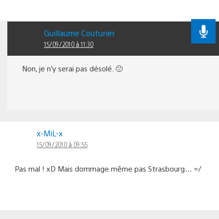
Guillaume Couturier
15/09/2010 à 11:30
Non, je n’y serai pas désolé. 🙁
x-MiL-x
15/09/2010 à 09:55
Pas mal ! xD Mais dommage même pas Strasbourg… =/