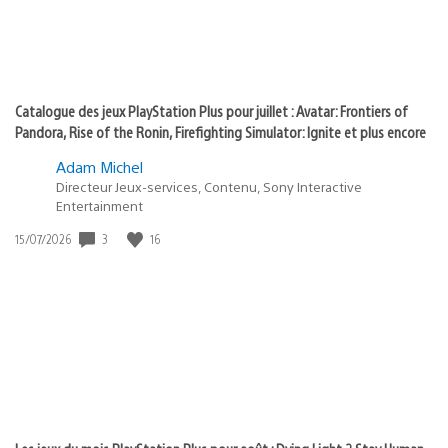
Catalogue des jeux PlayStation Plus pour juillet : Avatar: Frontiers of
Pandora, Rise of the Ronin, Firefighting Simulator: Ignite et plus encore
Adam Michel
Directeur Jeux-services, Contenu, Sony Interactive
Entertainment
Date
3
16
15/07/2026
de
publication
: