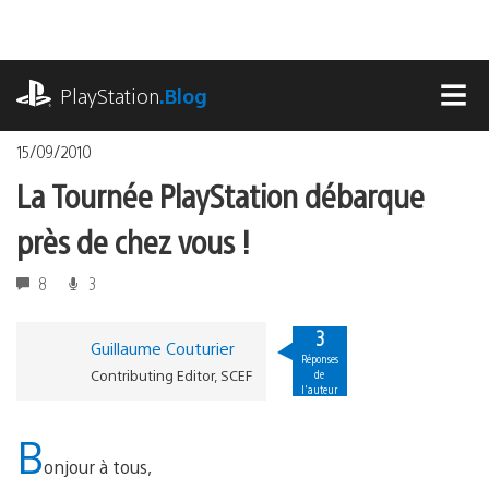
Accéder
au
contenu
playstation.com
PlayStation
.Blog
MEN
15/09/2010
La Tournée PlayStation débarque
près de chez vous !
8
3
3
Guillaume Couturier
Réponses
Contributing Editor, SCEF
de
l'auteur
B
onjour à tous,