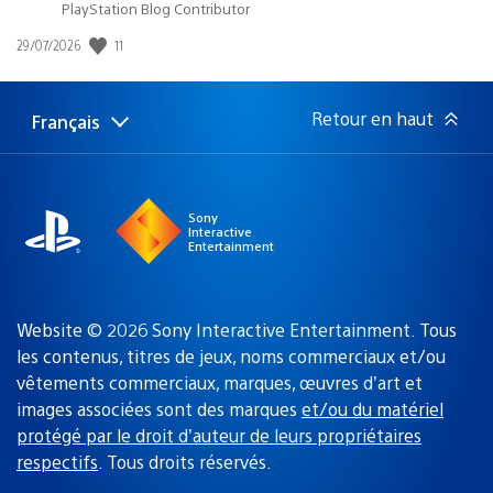
PlayStation Blog Contributor
Date
11
29/07/2026
de
publication
:
Retour en haut
Français
Choisir
Région
une
actuelle
région
:
Sony
Interactive
Entertainment
Website © 2026 Sony Interactive Entertainment. Tous
les contenus, titres de jeux, noms commerciaux et/ou
vêtements commerciaux, marques, œuvres d’art et
images associées sont des marques
et/ou du matériel
protégé par le droit d’auteur de leurs propriétaires
respectifs
. Tous droits réservés.