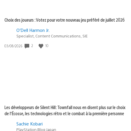
Choix des joueurs : Votez pour votre nouveau jeu préféré de juillet 2026
O’Dell Harmon Jr.
Specialist, Content Communications, SIE
2
10
Date
03/08/2026
de
publication
:
Les développeurs de Silent Hill: Townfall nous en disent plus sur le choix
de l’Écosse, les technologies rétro et le combat à la première personne
Sachie Kobari
PlayStation.Blog Japan