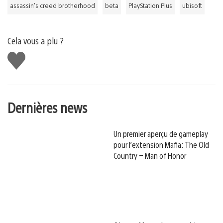
assassin's creed brotherhood
beta
PlayStation Plus
ubisoft
Cela vous a plu ?
J'aime
Dernières news
Un premier aperçu de gameplay
pour l’extension Mafia: The Old
Country – Man of Honor