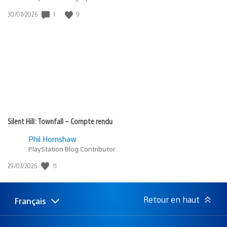
1
9
Date
30/07/2026
de
publication
:
Silent Hill: Townfall – Compte rendu
Phil Hornshaw
PlayStation Blog Contributor
11
Date
29/07/2026
de
publication
:
Retour en haut
Français
Choisir
Région
une
actuelle
région
: