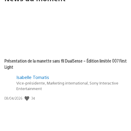
Présentation de la manette sans fil DualSense – Édition limitée 007 First
Light
Isabelle Tomatis
Vice-présidente, Marketing international, Sony Interactive
Entertainment
34
Date
08/04/2026
de
publication
: