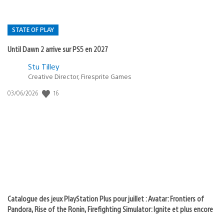
STATE OF PLAY
Until Dawn 2 arrive sur PS5 en 2027
Postée
Stu Tilley
Creative Director, Firesprite Games
dans
:
16
Date
03/06/2026
state
de
of
publication
:
play
Catalogue des jeux PlayStation Plus pour juillet : Avatar: Frontiers of
Pandora, Rise of the Ronin, Firefighting Simulator: Ignite et plus encore