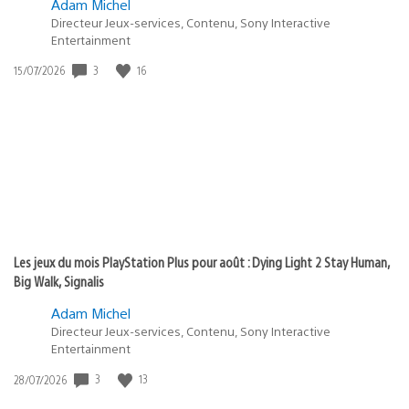
Adam Michel
Directeur Jeux-services, Contenu, Sony Interactive
Entertainment
3
16
Date
15/07/2026
de
publication
:
Les jeux du mois PlayStation Plus pour août : Dying Light 2 Stay Human,
Big Walk, Signalis
Adam Michel
Directeur Jeux-services, Contenu, Sony Interactive
Entertainment
3
13
Date
28/07/2026
de