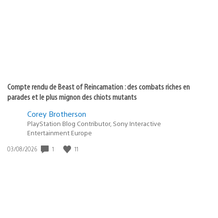
publication
:
Compte rendu de Beast of Reincarnation : des combats riches en
parades et le plus mignon des chiots mutants
Corey Brotherson
PlayStation Blog Contributor, Sony Interactive
Entertainment Europe
1
11
Date
03/08/2026
de
publication
: