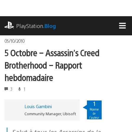
Accéder
au
contenu
playstation.com
PlayStation
.Blog
MEN
05/10/2010
5 Octobre – Assassin’s Creed
Brotherhood – Rapport
hebdomadaire
3
1
1
Louis Gambini
Réponse
Community Manager, Ubisoft
de
l'auteur
Salut à tous les Assassins de la