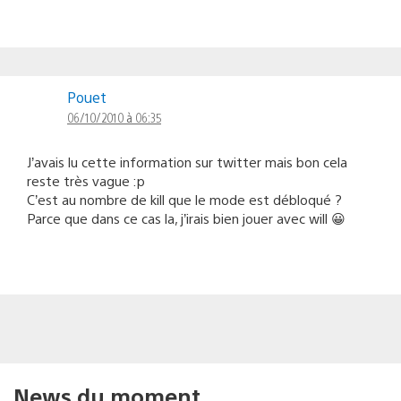
Pouet
06/10/2010 à 06:35
J’avais lu cette information sur twitter mais bon cela
reste très vague :p
C’est au nombre de kill que le mode est débloqué ?
Parce que dans ce cas la, j’irais bien jouer avec will 😀
News du moment