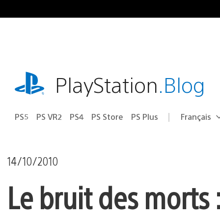
Accéder
au
contenu
playstation.com
PlayStation
.Blog
PS5
PS VR2
PS4
PS Store
PS Plus
Français
Choisir
Région
une
actuelle
région
:
14/10/2010
Le bruit des morts 