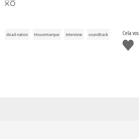
Cela vo
dead nation
Housemarque
Interview
soundtrack
J'aime