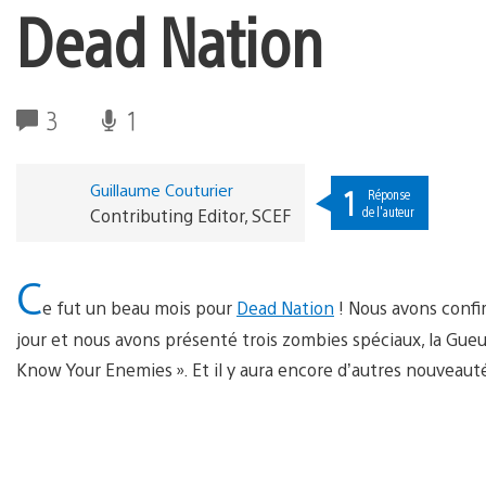
Dead Nation
3
1
Guillaume Couturier
1
Réponse
de l'auteur
Contributing Editor, SCEF
C
e fut un beau mois pour
Dead Nation
! Nous avons confir
jour et nous avons présenté trois zombies spéciaux, la Gueul
Know Your Enemies ». Et il y aura encore d’autres nouveaut