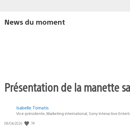
News du moment
Présentation de la manette san
Isabelle Tomatis
Vice-présidente, Marketing international, Sony Interactive Enter
34
Date
08/04/2026
de