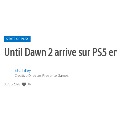
publication
:
STATE OF PLAY
Until Dawn 2 arrive sur PS5 e
Postée
Stu Tilley
Creative Director, Firesprite Games
dans
:
16
Date
03/06/2026
state
de
of
publication
:
play