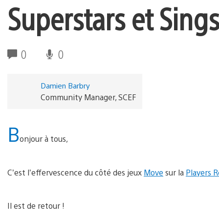
Superstars et Sing
0
0
Damien Barbry
Community Manager, SCEF
B
onjour à tous,
C’est l’effervescence du côté des jeux
Move
sur la
Players R
Il est de retour !