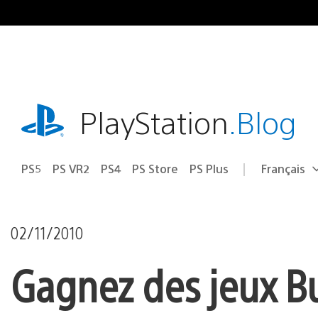
Accéder
au
contenu
playstation.com
PlayStation
.Blog
PS5
PS VR2
PS4
PS Store
PS Plus
Français
Choisir
Région
une
actuelle
région
:
02/11/2010
Gagnez des jeux Bu