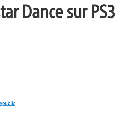
star Dance sur PS3
epublic
!