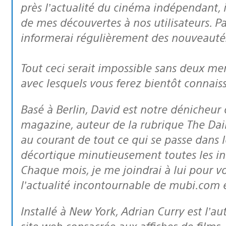
près l’actualité du cinéma indépendant, in
de mes découvertes à nos utilisateurs. Par
informerai régulièrement des nouveautés 
Tout ceci serait impossible sans deux m
avec lesquels vous ferez bientôt connais
Basé à Berlin, David est notre dénicheur d’infos. Le « Monsieur Actu » de notre
magazine, auteur de la rubrique The Daily, 
au courant de tout ce qui se passe dans 
décortique minutieusement toutes les inf
Chaque mois, je me joindrai à lui pour 
l’actualité incontournable de mubi.com 
Installé à New York, Adrian Curry est l’auteur de la rubrique à succès de notre
site web consacrée aux affiches de films,