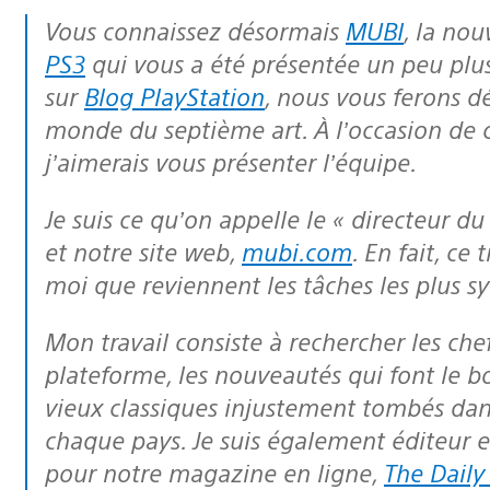
Vous connaissez désormais
MUBI
, la no
PS3
qui vous a été présentée un peu plu
sur
Blog PlayStation
, nous vous ferons d
monde du septième art. À l’occasion de 
j’aimerais vous présenter l’équipe.
Je suis ce qu’on appelle le « directeur 
et notre site web,
mubi.com
. En fait, ce
moi que reviennent les tâches les plus s
Mon travail consiste à rechercher les chefs-d’œuvre qui viendront enrichir notre
plateforme, les nouveautés qui font le b
vieux classiques injustement tombés dan
chaque pays. Je suis également éditeur et
pour notre magazine en ligne,
The Dail