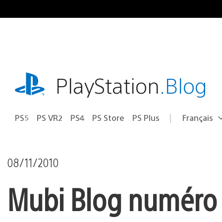
Accéder
au
contenu
playstation.com
PlayStation
.Blog
PS5
PS VR2
PS4
PS Store
PS Plus
Français
Choisir
Région
une
actuelle
région
:
08/11/2010
Mubi Blog numéro 