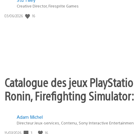
Postée
Creative Director, Firesprite Games
dans
:
16
Date
03/06/2026
state
de
of
publication
:
play
Catalogue des jeux PlayStation
Ronin, Firefighting Simulator:
Adam Michel
Directeur Jeux-services, Contenu, Sony Interactive Entertainmen
3
16
Date
15/07/2026