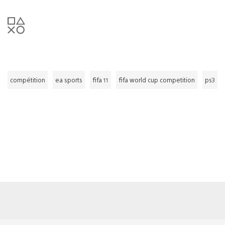
compétition
ea sports
fifa 11
fifa world cup competition
ps3