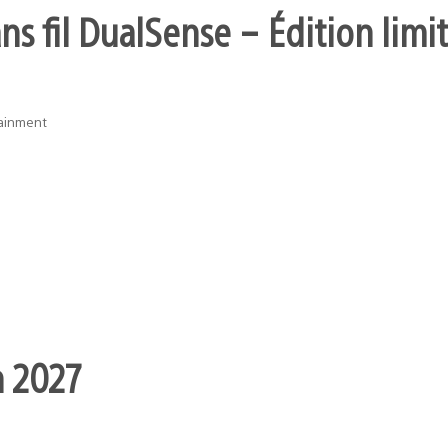
s fil DualSense – Édition limit
tainment
n 2027