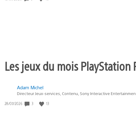
de
publication
:
Les jeux du mois PlayStation 
Adam Michel
Directeur Jeux-services, Contenu, Sony Interactive Entertainmen
3
13
Date
28/07/2026
de
publication
: