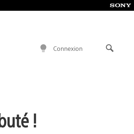
Connexion
Recherch
buté !