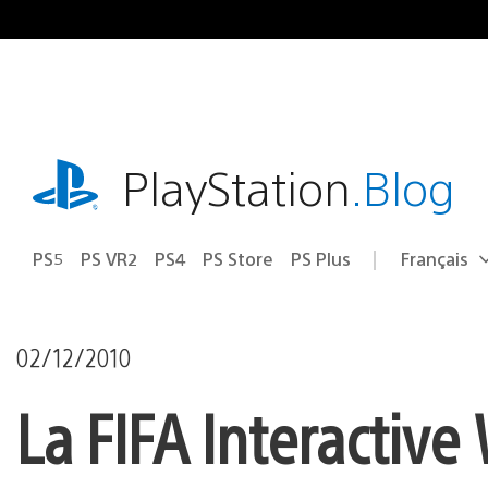
Accéder
au
contenu
playstation.com
PlayStation
.Blog
PS5
PS VR2
PS4
PS Store
PS Plus
Français
Choisir
Région
une
actuelle
région
:
02/12/2010
La FIFA Interactive