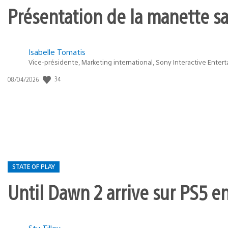
Présentation de la manette san
Isabelle Tomatis
Vice-présidente, Marketing international, Sony Interactive Enter
34
Date
08/04/2026
de
publication
:
STATE OF PLAY
Until Dawn 2 arrive sur PS5 e
Stu Tilley