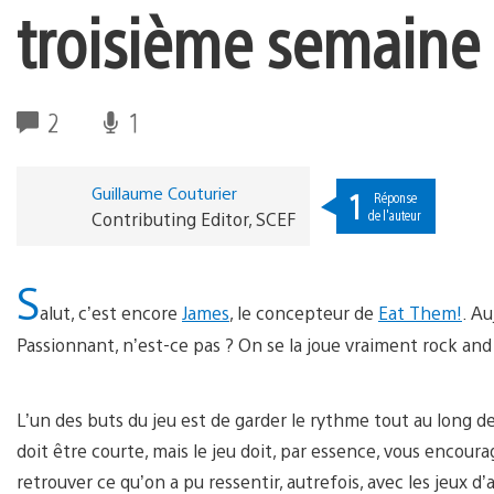
troisième semaine
2
1
Guillaume Couturier
1
Réponse
de l'auteur
Contributing Editor, SCEF
S
alut, c’est encore
James
, le concepteur de
Eat Them!
. Au
Passionnant, n’est-ce pas ? On se la joue vraiment rock and 
L’un des buts du jeu est de garder le rythme tout au long de
doit être courte, mais le jeu doit, par essence, vous encoura
retrouver ce qu’on a pu ressentir, autrefois, avec les jeux d’