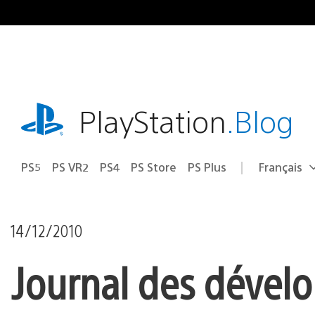
Accéder
au
contenu
playstation.com
PlayStation
.Blog
PS5
PS VR2
PS4
PS Store
PS Plus
Français
Choisir
Région
une
actuelle
région
:
14/12/2010
Journal des dévelo