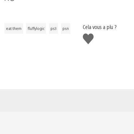
Cela vous a plu ?
eat them
fluffylogic
ps3
psn
J'aime