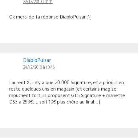
22/12/2010 à 11:11
Ok merci de ta réponse DiabloPulsar :'(
DiabloPulsar
24/12/2010 à 10:46
Laurent X, il n’y a que 20 000 Signature, et a priori, il en
reste quelques uns en magasin (et certains mag se
mouchent fort, ils proposent GT5 Signature + manette
DS3 a 250€…, soit 10€ plus chère au final…)