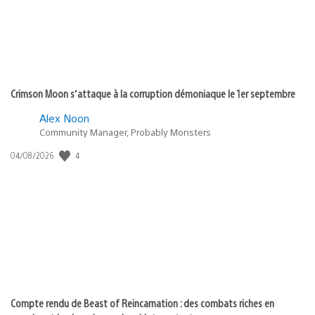
Crimson Moon s’attaque à la corruption démoniaque le 1er septembre
Alex Noon
Community Manager, Probably Monsters
4
Date
04/08/2026
de
publication
:
Compte rendu de Beast of Reincarnation : des combats riches en