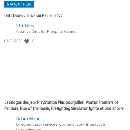
STATE OF PLAY
Until Dawn 2 arrive sur PS5 en 2027
Postée
Stu Tilley
Creative Director, Firesprite Games
dans
:
16
Date
03/06/2026
state
de
of
publication
:
play
Catalogue des jeux PlayStation Plus pour juillet : Avatar: Frontiers of
Pandora, Rise of the Ronin, Firefighting Simulator: Ignite et plus encore
Adam Michel
Directeur Jeux-services, Contenu, Sony Interactive
Entertainment