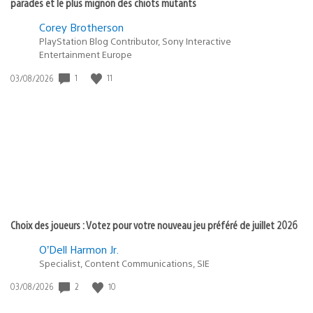
parades et le plus mignon des chiots mutants
Corey Brotherson
PlayStation Blog Contributor, Sony Interactive
Entertainment Europe
1
11
Date
03/08/2026
de
publication
:
Choix des joueurs : Votez pour votre nouveau jeu préféré de juillet 2026
O’Dell Harmon Jr.
Specialist, Content Communications, SIE
2
10
Date
03/08/2026
de
publication