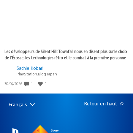
:
Les développeurs de Silent Hill: Townfall nous en disent plus sur le choix
de l’Écosse, les technologies rétro et le combat à la première personne
Sachie Kobari
PlayStation.Blog Japan
1
9
Date
30/07/2026
de
publication
:
Retour en haut
Français
Choisir
Région
une
actuelle
région
:
Sony