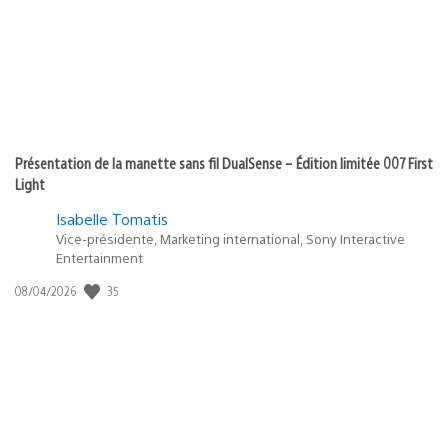
Présentation de la manette sans fil DualSense – Édition limitée 007 First
Light
Isabelle Tomatis
Vice-présidente, Marketing international, Sony Interactive
Entertainment
35
Date
08/04/2026
de
publication
: