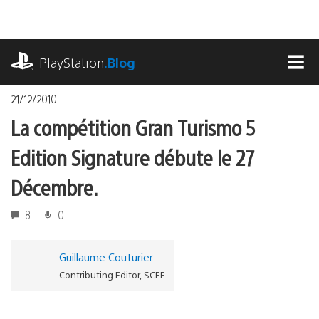
Accéder
au
contenu
playstation.com
PlayStation
.Blog
MEN
21/12/2010
La compétition Gran Turismo 5
Edition Signature débute le 27
Décembre.
8
0
Guillaume Couturier
Contributing Editor, SCEF