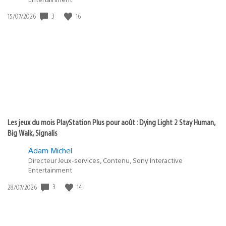
3
16
Date
15/07/2026
de
publication
:
Les jeux du mois PlayStation Plus pour août : Dying Light 2 Stay Human,
Big Walk, Signalis
Adam Michel
Directeur Jeux-services, Contenu, Sony Interactive
Entertainment
3
14
Date
28/07/2026
de
publication
: