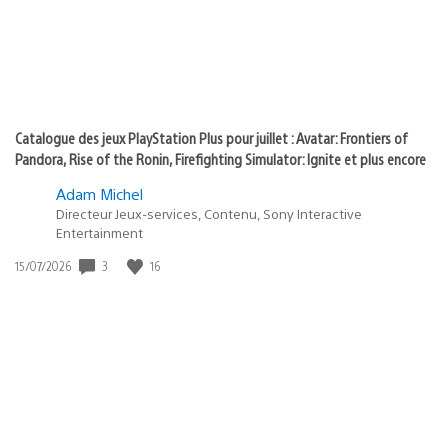
Catalogue des jeux PlayStation Plus pour juillet : Avatar: Frontiers of
Pandora, Rise of the Ronin, Firefighting Simulator: Ignite et plus encore
Adam Michel
Directeur Jeux-services, Contenu, Sony Interactive
Entertainment
3
16
Date
15/07/2026
de
publication
: