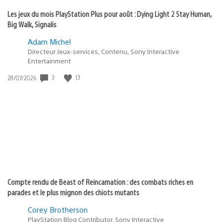
Les jeux du mois PlayStation Plus pour août : Dying Light 2 Stay Human,
Big Walk, Signalis
Adam Michel
Directeur Jeux-services, Contenu, Sony Interactive
Entertainment
3
13
Date
28/07/2026
de
publication
:
Compte rendu de Beast of Reincarnation : des combats riches en
parades et le plus mignon des chiots mutants
Corey Brotherson
PlayStation Blog Contributor, Sony Interactive