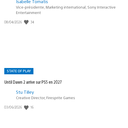
Isabelle Tomatis
Vice-présidente, Marketing international, Sony Interactive
Entertainment
34
Date
08/04/2026
de
publication
:
STATE OF PLAY
Until Dawn 2 arrive sur PS5 en 2027
Postée
Stu Tilley
Creative Director, Firesprite Games
dans
:
16
Date
03/06/2026
state
de
of
publication
:
play