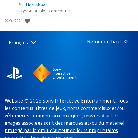
Phil Hornshaw
PlayStation Blog Contributor
11
Date
29/07/2026
de
publication
:
Retour en haut
Français
Choisir
Région
une
actuelle
région
:
Sony
Interactive
Entertainment
Website © 2026 Sony Interactive Entertainment. Tous
les contenus, titres de jeux, noms commerciaux et/ou
vêtements commerciaux, marques, œuvres d’art et
images associées sont des marques
et/ou du matériel
protégé par le droit d’auteur de leurs propriétaires
respectifs
. Tous droits réservés.