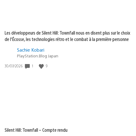
Les développeurs de Silent Hill: Townfall nous en disent plus sur le choix
de l’Écosse, les technologies rétro et le combat à la première personne
Sachie Kobari
PlayStation.Blog Japan
1
9
Date
30/07/2026
de
publication
:
Silent Hill: Townfall – Compte rendu