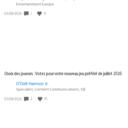
Entertainment Europe
1
11
Date
03/08/2026
de
publication
:
Choix des joueurs : Votez pour votre nouveau jeu préféré de juillet 2026
O’Dell Harmon Jr.
Specialist, Content Communications, SIE
2
10
Date
03/08/2026
de
publication
: