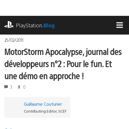
Accéder
au
contenu
playstation.com
PlayStation
.Blog
MEN
25/02/2011
MotorStorm Apocalypse, journal des
développeurs n°2 : Pour le fun. Et
une démo en approche !
3
0
Guillaume Couturier
Contributing Editor, SCEF