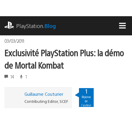
Accéder
au
contenu
playstation.com
PlayStation
.Blog
MEN
03/03/2011
Exclusivité PlayStation Plus: la démo
de Mortal Kombat
14
1
1
Guillaume Couturier
Réponse
Contributing Editor, SCEF
de
l'auteur