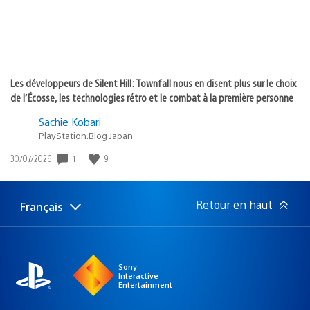
Les développeurs de Silent Hill: Townfall nous en disent plus sur le choix
de l’Écosse, les technologies rétro et le combat à la première personne
Sachie Kobari
PlayStation.Blog Japan
1
9
Date
30/07/2026
de
publication
:
Retour en haut
Français
Choisir
Région
une
actuelle
région
:
Sony
Interactive
Entertainment