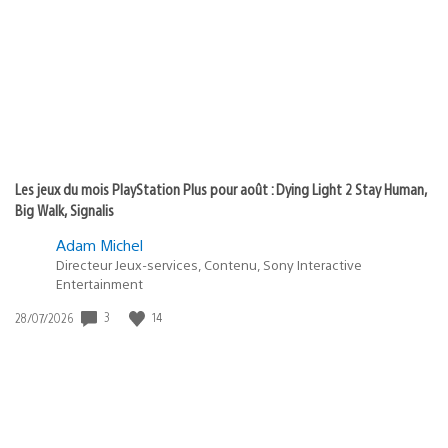
publication
:
Les jeux du mois PlayStation Plus pour août : Dying Light 2 Stay Human,
Big Walk, Signalis
Adam Michel
Directeur Jeux-services, Contenu, Sony Interactive
Entertainment
3
14
Date
28/07/2026
de
publication
: