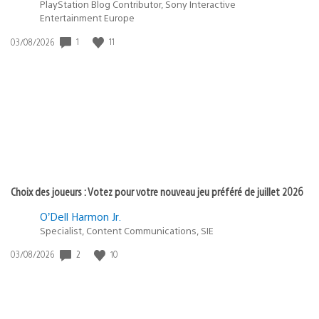
PlayStation Blog Contributor, Sony Interactive
Entertainment Europe
1
11
Date
03/08/2026
de
publication
:
Choix des joueurs : Votez pour votre nouveau jeu préféré de juillet 2026
O’Dell Harmon Jr.
Specialist, Content Communications, SIE
2
10
Date
03/08/2026
de
publication
: