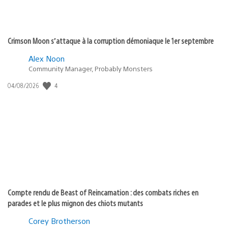
Crimson Moon s’attaque à la corruption démoniaque le 1er septembre
Alex Noon
Community Manager, Probably Monsters
4
Date
04/08/2026
de
publication
:
Compte rendu de Beast of Reincarnation : des combats riches en
parades et le plus mignon des chiots mutants
Corey Brotherson