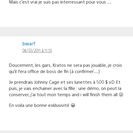
Mais c’est vrai je suis pas interressant pour vous …
bwarf
04/03/2011 à 11:55
Doucement, les gars, Kratos ne sera pas jouable, je crois
qu’il fera office de boss de fin (à confirmer…)
Je prendrais Johnny Cage et ses lunettes à 500 $ xD Et
puis, je vais enchainer avec la fille : une démo, on peut la
conserver, j’ai tout mon temps and i will finish them all 😛
En voila une bonne exklusivité 😀