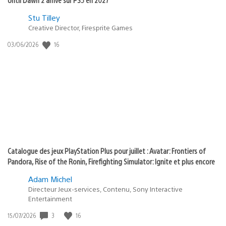
Postée
Stu Tilley
Creative Director, Firesprite Games
dans
:
16
Date
03/06/2026
state
de
of
publication
:
play
Catalogue des jeux PlayStation Plus pour juillet : Avatar: Frontiers of
Pandora, Rise of the Ronin, Firefighting Simulator: Ignite et plus encore
Adam Michel
Directeur Jeux-services, Contenu, Sony Interactive
Entertainment
3
16
Date
15/07/2026
de