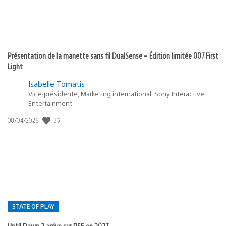
Présentation de la manette sans fil DualSense – Édition limitée 007 First
Light
Isabelle Tomatis
Vice-présidente, Marketing international, Sony Interactive
Entertainment
35
Date
08/04/2026
de
publication
:
STATE OF PLAY
Until Dawn 2 arrive sur PS5 en 2027