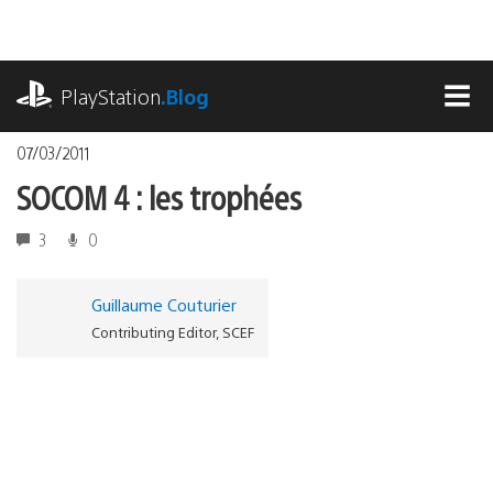
Accéder
au
contenu
playstation.com
PlayStation
.Blog
MEN
07/03/2011
SOCOM 4 : les trophées
3
0
Guillaume Couturier
Contributing Editor, SCEF