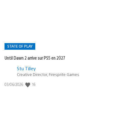
publication
:
STATE OF PLAY
Until Dawn 2 arrive sur PS5 en 2027
Postée
Stu Tilley
Creative Director, Firesprite Games
dans
:
16
Date
03/06/2026
state
de
of
publication
:
play