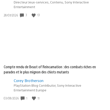
Entertainment
3
13
Date
28/07/2026
de
publication
:
Compte rendu de Beast of Reincarnation : des combats riches en
parades et le plus mignon des chiots mutants
Corey Brotherson
PlayStation Blog Contributor, Sony Interactive
Entertainment Europe
1
11
Date
03/08/2026
de
publication
: