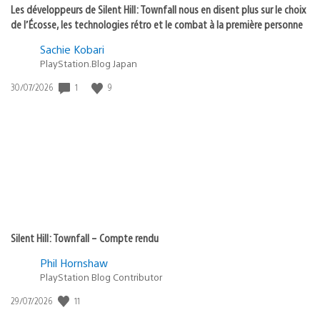
Les développeurs de Silent Hill: Townfall nous en disent plus sur le choix
de l’Écosse, les technologies rétro et le combat à la première personne
Sachie Kobari
PlayStation.Blog Japan
1
9
Date
30/07/2026
de
publication
:
Silent Hill: Townfall – Compte rendu
Phil Hornshaw
PlayStation Blog Contributor
11
Date
29/07/2026
de
publication