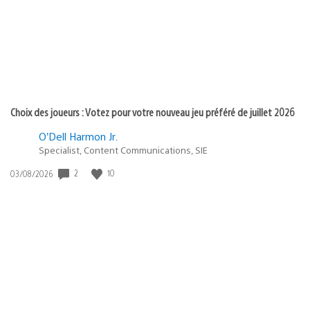
Choix des joueurs : Votez pour votre nouveau jeu préféré de juillet 2026
O’Dell Harmon Jr.
Specialist, Content Communications, SIE
2
10
Date
03/08/2026
de
publication
: