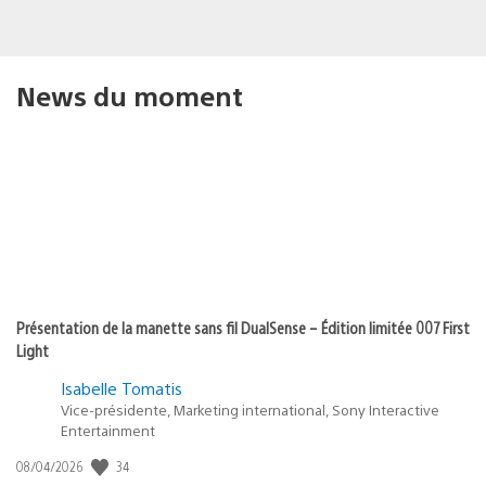
News du moment
Présentation de la manette sans fil DualSense – Édition limitée 007 First
Light
Isabelle Tomatis
Vice-présidente, Marketing international, Sony Interactive
Entertainment
34
Date
08/04/2026
de