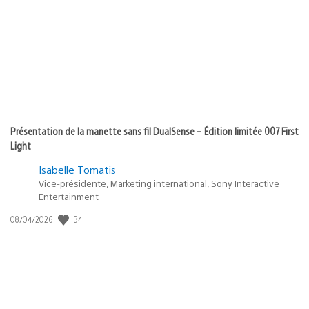
Présentation de la manette sans fil DualSense – Édition limitée 007 First
Light
Isabelle Tomatis
Vice-présidente, Marketing international, Sony Interactive
Entertainment
34
Date
08/04/2026
de
publication
: