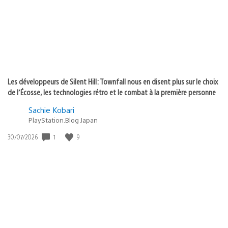
:
Les développeurs de Silent Hill: Townfall nous en disent plus sur le choix
de l’Écosse, les technologies rétro et le combat à la première personne
Sachie Kobari
PlayStation.Blog Japan
1
9
Date
30/07/2026
de
publication
: