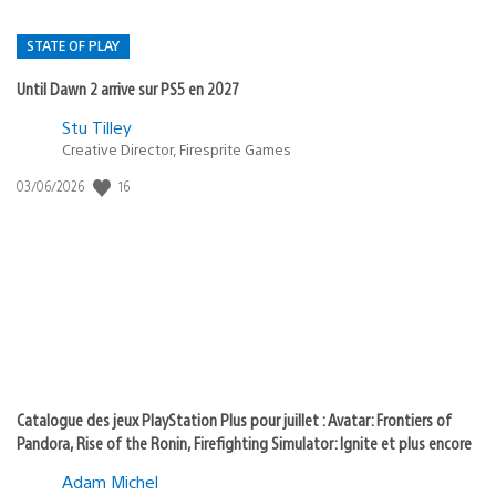
STATE OF PLAY
Until Dawn 2 arrive sur PS5 en 2027
Postée
Stu Tilley
Creative Director, Firesprite Games
dans
:
16
Date
03/06/2026
state
de
of
publication
:
play
Catalogue des jeux PlayStation Plus pour juillet : Avatar: Frontiers of
Pandora, Rise of the Ronin, Firefighting Simulator: Ignite et plus encore
Adam Michel