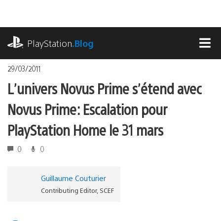
Accéder
au
contenu
playstation.com
PlayStation
.Blog
MEN
29/03/2011
L’univers Novus Prime s’étend avec
Novus Prime: Escalation pour
PlayStation Home le 31 mars
0
0
Guillaume Couturier
Contributing Editor, SCEF