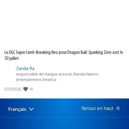
publication
:
Le DLC Super Limit-Breaking Neo pour Dragon Ball: Sparking Zero sort le
30 juillet
Zanda Ra
responsable de marque associé, Bandai Namco
Entertainment America
16
Date
23/07/2026
de
publication
:
Retour en haut
Français
Choisir
Région
une
actuelle
région
: