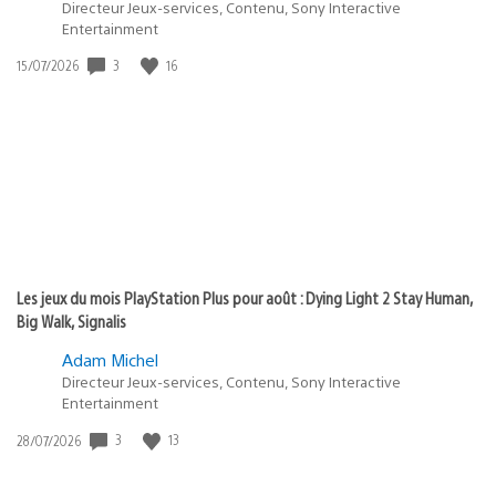
Directeur Jeux-services, Contenu, Sony Interactive
Entertainment
3
16
Date
15/07/2026
de
publication
:
Les jeux du mois PlayStation Plus pour août : Dying Light 2 Stay Human,
Big Walk, Signalis
Adam Michel
Directeur Jeux-services, Contenu, Sony Interactive
Entertainment
3
13
Date
28/07/2026
de
publication