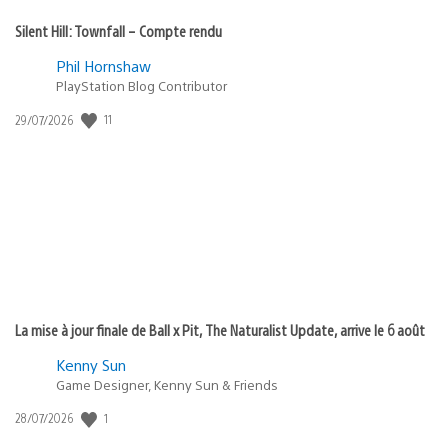
Silent Hill: Townfall – Compte rendu
Phil Hornshaw
PlayStation Blog Contributor
11
Date
29/07/2026
de
publication
:
La mise à jour finale de Ball x Pit, The Naturalist Update, arrive le 6 août
Kenny Sun
Game Designer, Kenny Sun & Friends
1
Date
28/07/2026
de