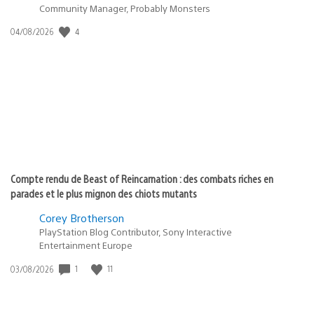
Community Manager, Probably Monsters
4
Date
04/08/2026
de
publication
:
Compte rendu de Beast of Reincarnation : des combats riches en
parades et le plus mignon des chiots mutants
Corey Brotherson
PlayStation Blog Contributor, Sony Interactive
Entertainment Europe
1
11
Date
03/08/2026
de
publication
: