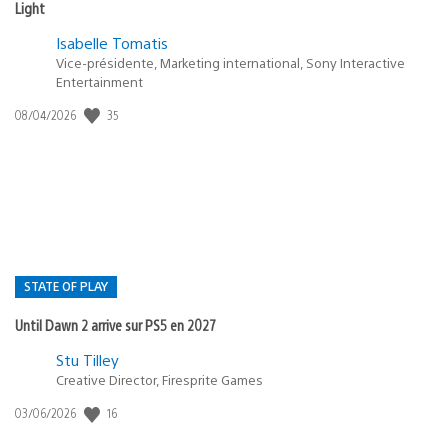
Light
Isabelle Tomatis
Vice-présidente, Marketing international, Sony Interactive
Entertainment
35
Date
08/04/2026
de
publication
:
STATE OF PLAY
Until Dawn 2 arrive sur PS5 en 2027
Postée
Stu Tilley
Creative Director, Firesprite Games
dans
:
16
Date
03/06/2026
state
de