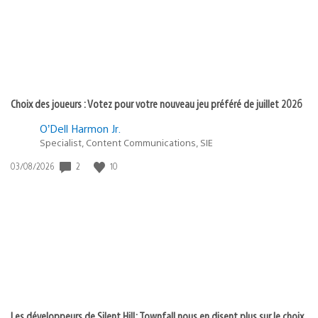
Choix des joueurs : Votez pour votre nouveau jeu préféré de juillet 2026
O’Dell Harmon Jr.
Specialist, Content Communications, SIE
2
10
Date
03/08/2026
de
publication
:
Les développeurs de Silent Hill: Townfall nous en disent plus sur le choix