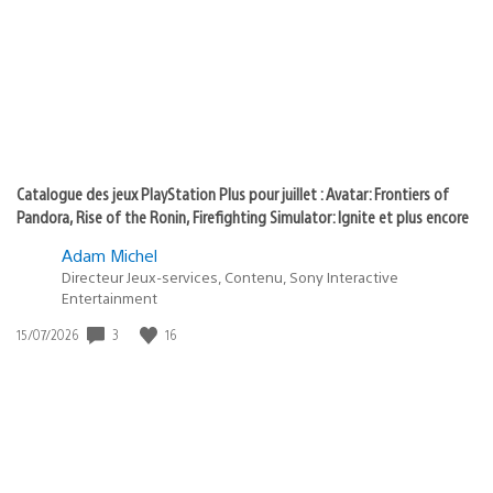
of
publication
:
play
Catalogue des jeux PlayStation Plus pour juillet : Avatar: Frontiers of
Pandora, Rise of the Ronin, Firefighting Simulator: Ignite et plus encore
Adam Michel
Directeur Jeux-services, Contenu, Sony Interactive
Entertainment
3
16
Date
15/07/2026
de
publication
: