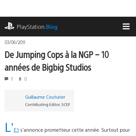
Accéder
au
contenu
playstation.com
PlayStation
.Blog
MEN
03/06/2011
De Jumping Cops à la NGP – 10
années de Bigbig Studios
7
0
Guillaume Couturier
Contributing Editor, SCEF
L’
E3
s’annonce prometteur cette année. Surtout pour