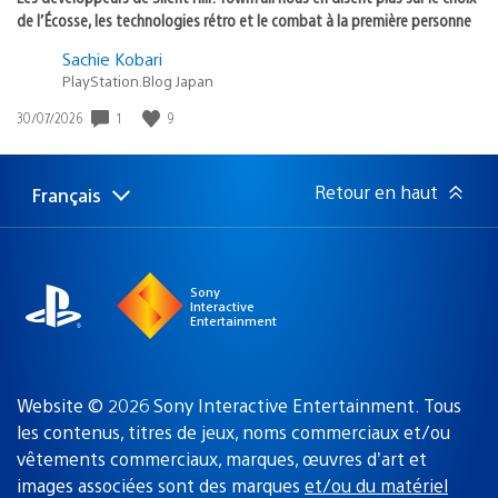
de l’Écosse, les technologies rétro et le combat à la première personne
Sachie Kobari
PlayStation.Blog Japan
1
9
Date
30/07/2026
de
publication
:
Retour en haut
Français
Choisir
Région
une
actuelle
région
:
Sony
Interactive
Entertainment
Website © 2026 Sony Interactive Entertainment. Tous
les contenus, titres de jeux, noms commerciaux et/ou
vêtements commerciaux, marques, œuvres d’art et
images associées sont des marques
et/ou du matériel