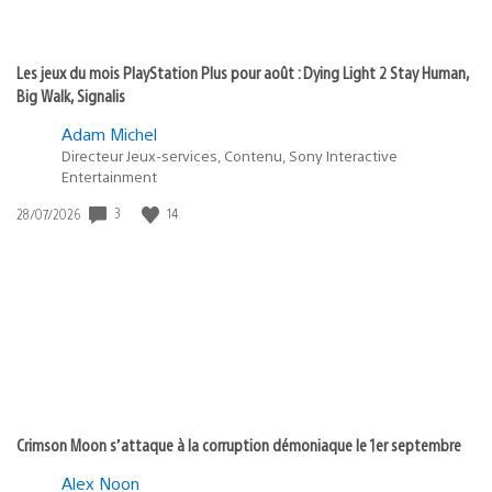
Les jeux du mois PlayStation Plus pour août : Dying Light 2 Stay Human,
Big Walk, Signalis
Adam Michel
Directeur Jeux-services, Contenu, Sony Interactive
Entertainment
3
14
Date
28/07/2026
de
publication
:
Crimson Moon s’attaque à la corruption démoniaque le 1er septembre
Alex Noon