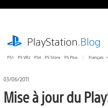
Accéder
au
contenu
playstation.com
PlayStation
.Blog
PS5
PS VR2
PS4
PS Store
PS Plus
Français
Choisir
Région
une
actuelle
région
:
03/06/2011
Mise à jour du Play