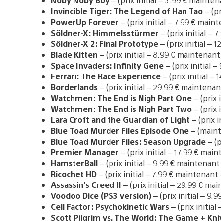
Noby Noby Boy
– (prix initial – 3.99 € mainten
Invincible Tiger: The Legend of Han Tao
– (pr
PowerUp Forever
– (prix initial – 7.99 € main
Söldner-X: Himmelsstürmer
– (prix initial – 
Söldner-X 2: Final Prototype
– (prix initial – 
Blade Kitten
– (prix initial – 8.99 € maintenant
Space Invaders: Infinity Gene
– (prix initial 
Ferrari: The Race Experience
– (prix initial –
Borderlands
– (prix initial – 29.99 € maintenan
Watchmen: The End is Nigh Part One
– (prix 
Watchmen: The End is Nigh Part Two
– (prix
Lara Croft and the Guardian of Light –
(prix i
Blue Toad Murder Files Episode One
– (maint
Blue Toad Murder Files: Season Upgrade
– (p
Premier Manager
– (prix initial – 17.99 € mai
HamsterBall
– (prix initial – 9.99 € maintenant
Ricochet HD
– (prix initial – 7.99 € maintenant 
Assassin’s Creed II
– (prix initial – 29.99 € ma
Voodoo Dice (PS3 version)
– (prix initial – 9.
Cell Factor: Psychokinetic Wars
– (prix initial
Scott Pilgrim vs. The World: The Game + Kn