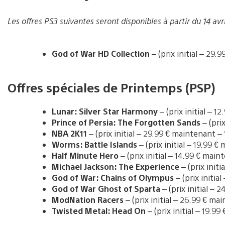
Les offres PS3 suivantes seront disponibles à partir du 14 avri
God of War HD Collection
– (prix initial – 29.
Offres spéciales de Printemps (PSP)
Lunar: Silver Star Harmony
– (prix initial – 1
Prince of Persia: The Forgotten Sands
– (prix
NBA 2K11
– (prix initial – 29.99 € maintenant – 
Worms: Battle Islands
– (prix initial – 19.99 €
Half Minute Hero
– (prix initial – 14.99 € main
Michael Jackson: The Experience
– (prix initi
God of War: Chains of Olympus
– (prix initia
God of War Ghost of Sparta
– (prix initial – 
ModNation Racers
– (prix initial – 26.99 € ma
Twisted Metal: Head On
– (prix initial – 19.9