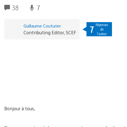
38
7
Réponses
Guillaume Couturier
7
de
Contributing Editor, SCEF
l'auteur
Bonjour à tous,