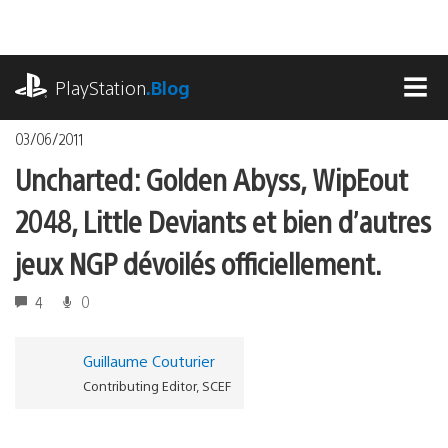
Accéder
au
contenu
playstation.com
PlayStation
.Blog
MEN
03/06/2011
Uncharted: Golden Abyss, WipEout
2048, Little Deviants et bien d’autres
jeux NGP dévoilés officiellement.
4
0
Guillaume Couturier
Contributing Editor, SCEF