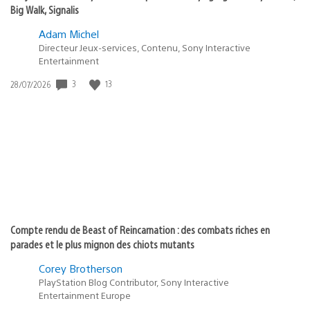
Big Walk, Signalis
Adam Michel
Directeur Jeux-services, Contenu, Sony Interactive
Entertainment
3
13
Date
28/07/2026
de
publication
:
Compte rendu de Beast of Reincarnation : des combats riches en
parades et le plus mignon des chiots mutants
Corey Brotherson
PlayStation Blog Contributor, Sony Interactive
Entertainment Europe