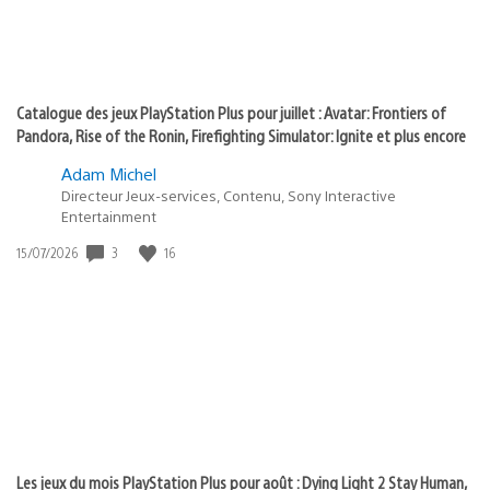
Catalogue des jeux PlayStation Plus pour juillet : Avatar: Frontiers of
Pandora, Rise of the Ronin, Firefighting Simulator: Ignite et plus encore
Adam Michel
Directeur Jeux-services, Contenu, Sony Interactive
Entertainment
3
16
Date
15/07/2026
de
publication
:
Les jeux du mois PlayStation Plus pour août : Dying Light 2 Stay Human,