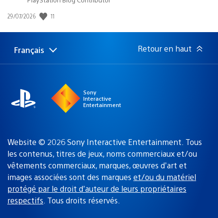
11
Date
29/07/2026
de
publication
:
Retour en haut
Français
Choisir
Région
une
actuelle
région
:
Sony
Interactive
Entertainment
Website © 2026 Sony Interactive Entertainment. Tous
les contenus, titres de jeux, noms commerciaux et/ou
vêtements commerciaux, marques, œuvres d’art et
images associées sont des marques
et/ou du matériel
protégé par le droit d’auteur de leurs propriétaires
respectifs
. Tous droits réservés.