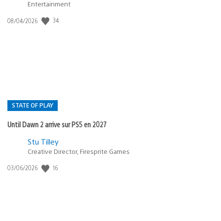
Entertainment
34
Date
08/04/2026
de
publication
:
STATE OF PLAY
Until Dawn 2 arrive sur PS5 en 2027
Postée
Stu Tilley
Creative Director, Firesprite Games
dans
:
16
Date
03/06/2026
state
de
of
publication
:
play