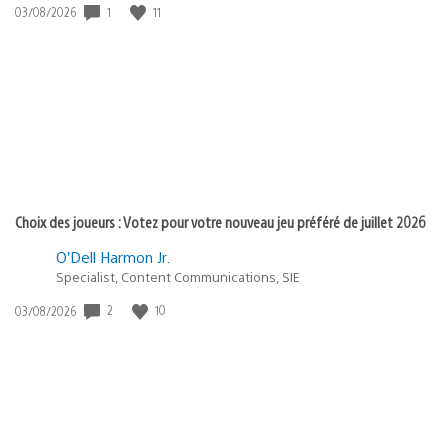
1
11
Date
03/08/2026
de
publication
:
Choix des joueurs : Votez pour votre nouveau jeu préféré de juillet 2026
O’Dell Harmon Jr.
Specialist, Content Communications, SIE
2
10
Date
03/08/2026
de
publication
: