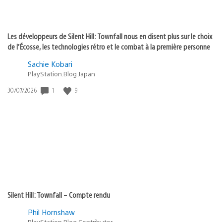
Les développeurs de Silent Hill: Townfall nous en disent plus sur le choix
de l’Écosse, les technologies rétro et le combat à la première personne
Sachie Kobari
PlayStation.Blog Japan
1
9
Date
30/07/2026
de
publication
:
Silent Hill: Townfall – Compte rendu
Phil Hornshaw
PlayStation Blog Contributor