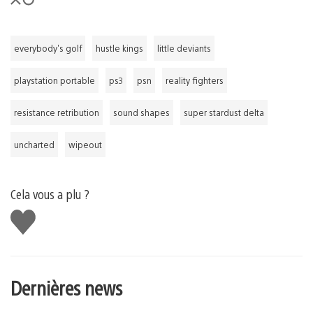
everybody's golf
hustle kings
little deviants
playstation portable
ps3
psn
reality fighters
resistance retribution
sound shapes
super stardust delta
uncharted
wipeout
Cela vous a plu ?
J'aime
Dernières news