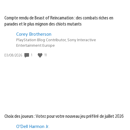
Compte rendu de Beast of Reincarnation : des combats riches en
parades et le plus mignon des chiots mutants
Corey Brotherson
PlayStation Blog Contributor, Sony Interactive
Entertainment Europe
1
11
Date
03/08/2026
de
publication
:
Choix des joueurs : Votez pour votre nouveau jeu préféré de juillet 2026
O’Dell Harmon Jr.