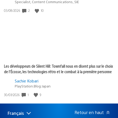
Specialist, Content Communications, SIE
2
10
Date
03/08/2026
de
publication
:
Les développeurs de Silent Hill: Townfall nous en disent plus sur le choix
de l’Écosse, les technologies rétro et le combat à la première personne
Sachie Kobari
PlayStation.Blog Japan
1
9
Date
30/07/2026
de
publication
:
Retour en haut
Français
Choisir
Région