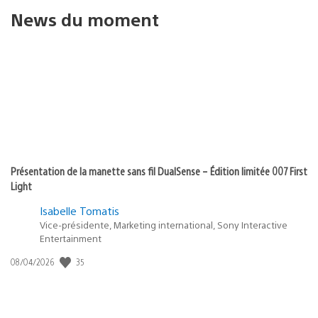
News du moment
Présentation de la manette sans fil DualSense – Édition limitée 007 First
Light
Isabelle Tomatis
Vice-présidente, Marketing international, Sony Interactive
Entertainment
35
Date
08/04/2026
de
publication
: