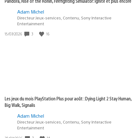
Pandora, Rise of the Ronin, Firefighting Simulator: Ignite et plus encore
Adam Michel
Directeur Jeux-services, Contenu, Sony Interactive
Entertainment
3
16
Date
15/07/2026
de
publication
:
Les jeux du mois PlayStation Plus pour août : Dying Light 2 Stay Human,
Big Walk, Signalis
Adam Michel
Directeur Jeux-services, Contenu, Sony Interactive
Entertainment
3
14