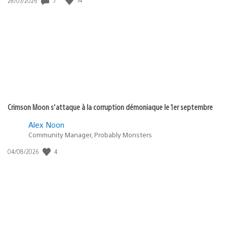
Date
28/07/2026
de
publication
:
Crimson Moon s’attaque à la corruption démoniaque le 1er septembre
Alex Noon
Community Manager, Probably Monsters
4
Date
04/08/2026
de
publication
: