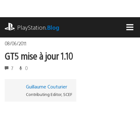
Accéder
au
contenu
playstation.com
PlayStation
.Blog
MEN
08/06/2011
GT5 mise à jour 1.10
7
0
Guillaume Couturier
Contributing Editor, SCEF