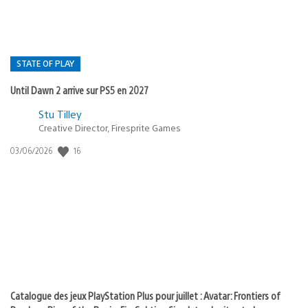
STATE OF PLAY
Until Dawn 2 arrive sur PS5 en 2027
Postée
Stu Tilley
Creative Director, Firesprite Games
dans
:
16
Date
03/06/2026
state
de
of
publication
:
play
Catalogue des jeux PlayStation Plus pour juillet : Avatar: Frontiers of