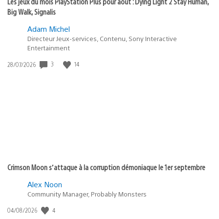
Les jeux du mois PlayStation Plus pour août : Dying Light 2 Stay Human,
Big Walk, Signalis
Adam Michel
Directeur Jeux-services, Contenu, Sony Interactive
Entertainment
3
14
Date
28/07/2026
de
publication
:
Crimson Moon s’attaque à la corruption démoniaque le 1er septembre
Alex Noon
Community Manager, Probably Monsters
4
Date
04/08/2026
de