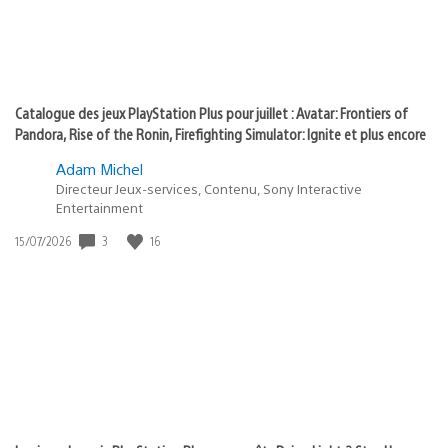
Catalogue des jeux PlayStation Plus pour juillet : Avatar: Frontiers of
Pandora, Rise of the Ronin, Firefighting Simulator: Ignite et plus encore
Adam Michel
Directeur Jeux-services, Contenu, Sony Interactive
Entertainment
3
16
Date
15/07/2026
de
publication
: