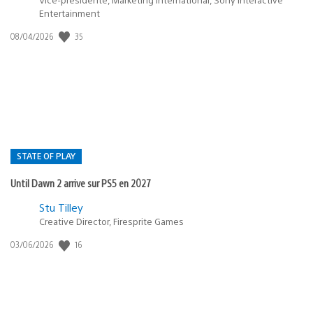
Entertainment
35
Date
08/04/2026
de
publication
:
STATE OF PLAY
Until Dawn 2 arrive sur PS5 en 2027
Postée
Stu Tilley
Creative Director, Firesprite Games
dans
:
16
Date
03/06/2026
state
de
of
publication
:
play