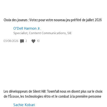
Choix des joueurs : Votez pour votre nouveau jeu préféré de juillet 2026
O’Dell Harmon Jr.
Specialist, Content Communications, SIE
2
10
Date
03/08/2026
de
publication
:
Les développeurs de Silent Hill: Townfall nous en disent plus sur le choix
de l’Écosse, les technologies rétro et le combat à la première personne
Sachie Kobari