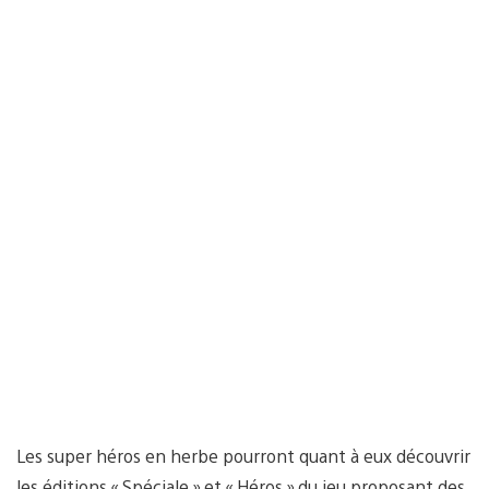
Les super héros en herbe pourront quant à eux découvrir
les éditions « Spéciale » et « Héros » du jeu proposant des