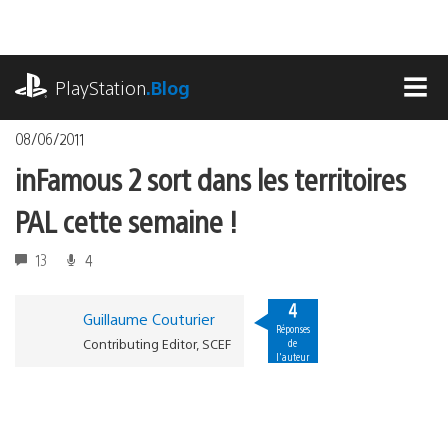
Accéder
au
contenu
playstation.com
PlayStation
.Blog
MEN
08/06/2011
inFamous 2 sort dans les territoires
PAL cette semaine !
13
4
4
Guillaume Couturier
Réponses
Contributing Editor, SCEF
de
l'auteur