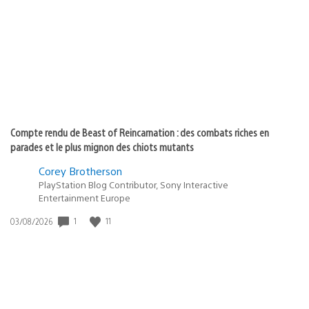
publication
:
Compte rendu de Beast of Reincarnation : des combats riches en
parades et le plus mignon des chiots mutants
Corey Brotherson
PlayStation Blog Contributor, Sony Interactive
Entertainment Europe
1
11
Date
03/08/2026
de
publication
: