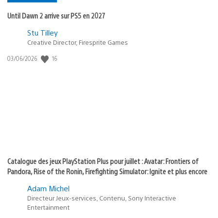
Until Dawn 2 arrive sur PS5 en 2027
Postée
Stu Tilley
Creative Director, Firesprite Games
dans
:
16
Date
03/06/2026
state
de
of
publication
:
play
Catalogue des jeux PlayStation Plus pour juillet : Avatar: Frontiers of
Pandora, Rise of the Ronin, Firefighting Simulator: Ignite et plus encore
Adam Michel
Directeur Jeux-services, Contenu, Sony Interactive
Entertainment