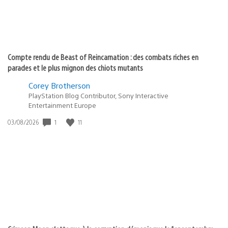
Compte rendu de Beast of Reincarnation : des combats riches en
parades et le plus mignon des chiots mutants
Corey Brotherson
PlayStation Blog Contributor, Sony Interactive
Entertainment Europe
1
11
Date
03/08/2026
de
publication
: