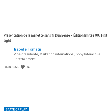
Présentation de la manette sans fil DualSense – Édition limitée 007 First
Light
Isabelle Tomatis
Vice-présidente, Marketing international, Sony Interactive
Entertainment
34
Date
08/04/2026
de
publication
:
STATE OF PLAY