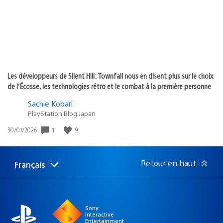
Les développeurs de Silent Hill: Townfall nous en disent plus sur le choix
de l’Écosse, les technologies rétro et le combat à la première personne
Sachie Kobari
PlayStation.Blog Japan
1
9
Date
30/07/2026
de
publication
:
Retour en haut
Français
Choisir
Région
une
actuelle
région
:
Sony
Interactive
Entertainment