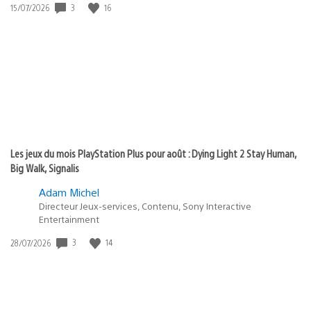
3
16
Date
15/07/2026
de
publication
:
Les jeux du mois PlayStation Plus pour août : Dying Light 2 Stay Human,
Big Walk, Signalis
Adam Michel
Directeur Jeux-services, Contenu, Sony Interactive
Entertainment
3
14
Date
28/07/2026
de
publication
: