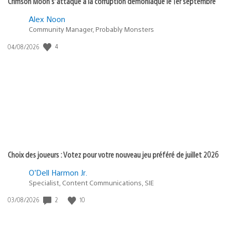
Crimson Moon s’attaque à la corruption démoniaque le 1er septembre
Alex Noon
Community Manager, Probably Monsters
4
Date
04/08/2026
de
publication
:
Choix des joueurs : Votez pour votre nouveau jeu préféré de juillet 2026
O’Dell Harmon Jr.
Specialist, Content Communications, SIE
2
10
Date
03/08/2026
de
publication
: