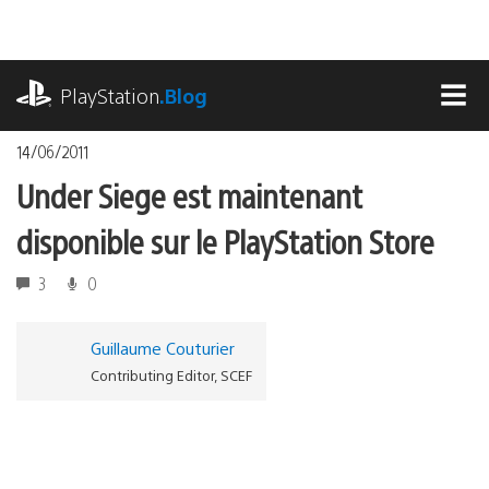
Accéder
au
contenu
playstation.com
PlayStation
.Blog
MEN
14/06/2011
Under Siege est maintenant
disponible sur le PlayStation Store
3
0
Guillaume Couturier
Contributing Editor, SCEF