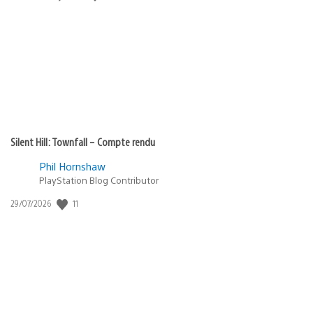
de
publication
:
Silent Hill: Townfall – Compte rendu
Phil Hornshaw
PlayStation Blog Contributor
11
Date
29/07/2026
de
publication
: