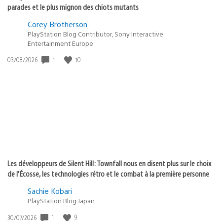
parades et le plus mignon des chiots mutants
Corey Brotherson
PlayStation Blog Contributor, Sony Interactive
Entertainment Europe
1
10
Date
03/08/2026
de
publication
:
Les développeurs de Silent Hill: Townfall nous en disent plus sur le choix
de l’Écosse, les technologies rétro et le combat à la première personne
Sachie Kobari
PlayStation.Blog Japan
1
9
Date
30/07/2026