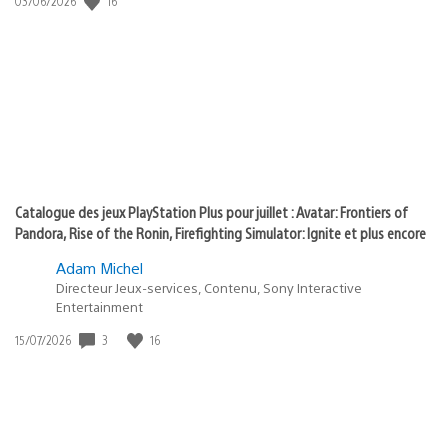
16
Date
03/06/2026
state
de
of
publication
:
play
Catalogue des jeux PlayStation Plus pour juillet : Avatar: Frontiers of
Pandora, Rise of the Ronin, Firefighting Simulator: Ignite et plus encore
Adam Michel
Directeur Jeux-services, Contenu, Sony Interactive
Entertainment
3
16
Date
15/07/2026
de
publication
: