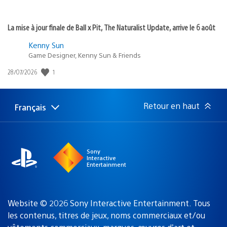
La mise à jour finale de Ball x Pit, The Naturalist Update, arrive le 6 août
Kenny Sun
Game Designer, Kenny Sun & Friends
1
Date
28/07/2026
de
publication
:
Retour en haut
Français
Choisir
Région
une
actuelle
région
:
Sony
Interactive
Entertainment
Website © 2026 Sony Interactive Entertainment. Tous
les contenus, titres de jeux, noms commerciaux et/ou