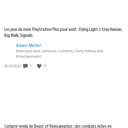
Les jeux du mois PlayStation Plus pour août : Dying Light 2 Stay Human,
Big Walk, Signalis
Adam Michel
Directeur Jeux-services, Contenu, Sony Interactive
Entertainment
3
13
Date
28/07/2026
de
publication
:
Compte rendu de Beast of Reincarnation : des combats riches en