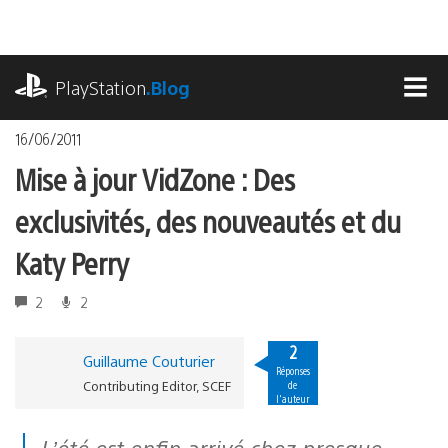
Accéder
au
contenu
playstation.com
PlayStation
.Blog
MEN
16/06/2011
Mise à jour VidZone : Des
exclusivités, des nouveautés et du
Katy Perry
2
2
2
Guillaume Couturier
Réponses
Contributing Editor, SCEF
de
l'auteur
L’été est enfin arrivé chez presque