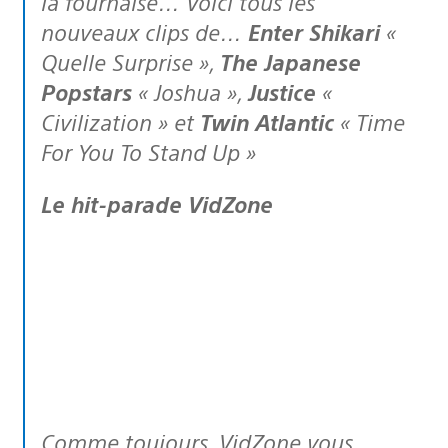
la fournaise… Voici tous les
nouveaux clips de…
Enter Shikari
«
Quelle Surprise »,
The Japanese
Popstars
« Joshua »,
Justice
«
Civilization » et
Twin Atlantic
« Time
For You To Stand Up »
Le hit-parade VidZone
Comme toujours, VidZone vous