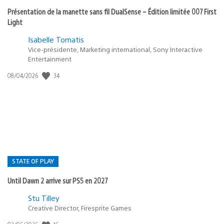
Présentation de la manette sans fil DualSense – Édition limitée 007 First
Light
Isabelle Tomatis
Vice-présidente, Marketing international, Sony Interactive
Entertainment
34
Date
08/04/2026
de
publication
:
STATE OF PLAY
Until Dawn 2 arrive sur PS5 en 2027
Postée
Stu Tilley
Creative Director, Firesprite Games
dans
: