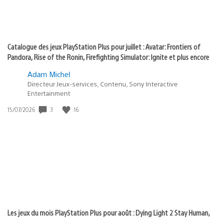
Catalogue des jeux PlayStation Plus pour juillet : Avatar: Frontiers of
Pandora, Rise of the Ronin, Firefighting Simulator: Ignite et plus encore
Adam Michel
Directeur Jeux-services, Contenu, Sony Interactive
Entertainment
3
16
Date
15/07/2026
de
publication
:
Les jeux du mois PlayStation Plus pour août : Dying Light 2 Stay Human,