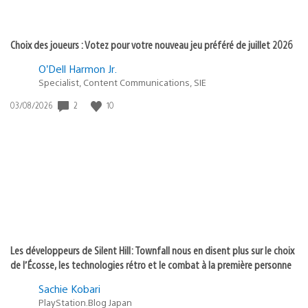
Choix des joueurs : Votez pour votre nouveau jeu préféré de juillet 2026
O’Dell Harmon Jr.
Specialist, Content Communications, SIE
2
10
Date
03/08/2026
de
publication
:
Les développeurs de Silent Hill: Townfall nous en disent plus sur le choix
de l’Écosse, les technologies rétro et le combat à la première personne
Sachie Kobari
PlayStation.Blog Japan