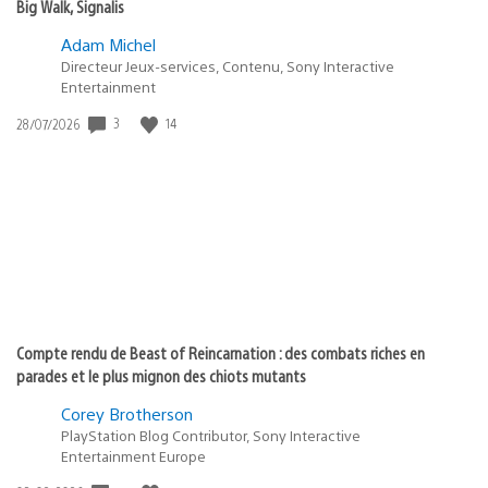
Big Walk, Signalis
Adam Michel
Directeur Jeux-services, Contenu, Sony Interactive
Entertainment
3
14
Date
28/07/2026
de
publication
:
Compte rendu de Beast of Reincarnation : des combats riches en
parades et le plus mignon des chiots mutants
Corey Brotherson
PlayStation Blog Contributor, Sony Interactive
Entertainment Europe