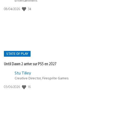
Entertainment
34
Date
08/04/2026
de
publication
:
STATE OF PLAY
Until Dawn 2 arrive sur PS5 en 2027
Postée
Stu Tilley
Creative Director, Firesprite Games
dans
:
16
Date
03/06/2026
state
de
of
publication
:
play