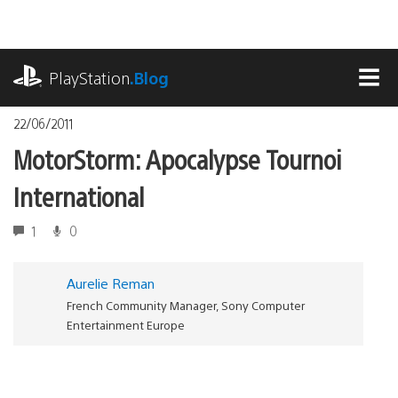
Accéder
au
contenu
playstation.com
PlayStation
.Blog
MEN
22/06/2011
MotorStorm: Apocalypse Tournoi
International
1
0
Aurelie Reman
French Community Manager, Sony Computer
Entertainment Europe