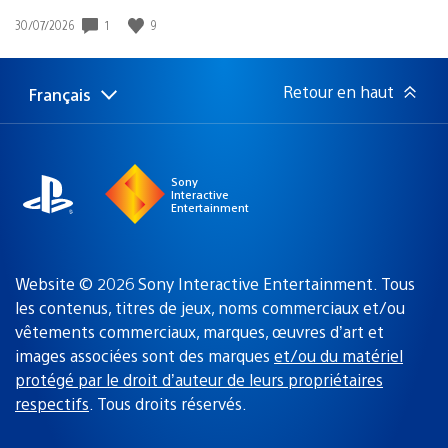
1
9
Date
30/07/2026
de
publication
:
Retour en haut
Français
Choisir
Région
une
actuelle
région
:
Sony
Interactive
Entertainment
Website © 2026 Sony Interactive Entertainment. Tous
les contenus, titres de jeux, noms commerciaux et/ou
vêtements commerciaux, marques, œuvres d’art et
images associées sont des marques
et/ou du matériel
protégé par le droit d’auteur de leurs propriétaires
respectifs
. Tous droits réservés.