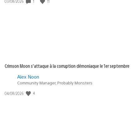
1
11
Date
03/08/2026
de
publication
:
Crimson Moon s’attaque à la corruption démoniaque le 1er septembre
Alex Noon
Community Manager, Probably Monsters
4
Date
04/08/2026
de
publication
: