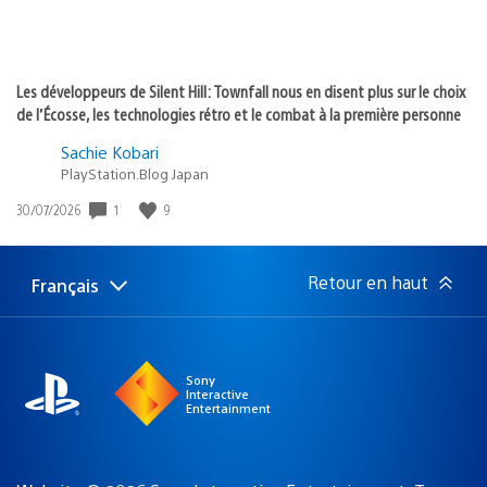
Les développeurs de Silent Hill: Townfall nous en disent plus sur le choix
de l’Écosse, les technologies rétro et le combat à la première personne
Sachie Kobari
PlayStation.Blog Japan
1
9
Date
30/07/2026
de
publication
:
Retour en haut
Français
Choisir
Région
une
actuelle
région
:
Sony
Interactive
Entertainment