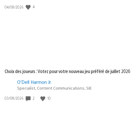
4
Date
04/08/2026
de
publication
:
Choix des joueurs : Votez pour votre nouveau jeu préféré de juillet 2026
O’Dell Harmon Jr.
Specialist, Content Communications, SIE
2
10
Date
03/08/2026
de
publication
: