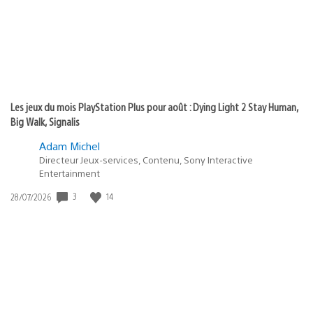
Les jeux du mois PlayStation Plus pour août : Dying Light 2 Stay Human,
Big Walk, Signalis
Adam Michel
Directeur Jeux-services, Contenu, Sony Interactive
Entertainment
3
14
Date
28/07/2026
de
publication
: