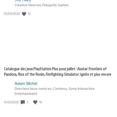
Creative Director, Firesprite Games
dans
:
16
Date
03/06/2026
state
de
of
publication
:
play
Catalogue des jeux PlayStation Plus pour juillet : Avatar: Frontiers of
Pandora, Rise of the Ronin, Firefighting Simulator: Ignite et plus encore
Adam Michel
Directeur Jeux-services, Contenu, Sony Interactive
Entertainment
3
16
Date
15/07/2026
de
publication
: