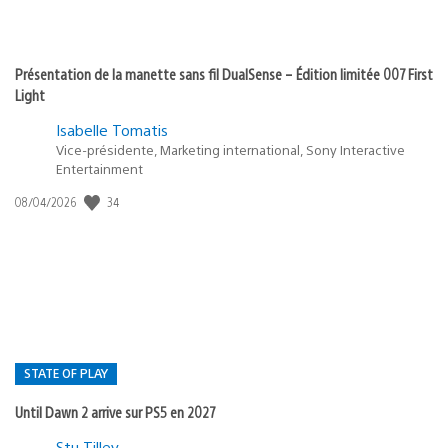
Présentation de la manette sans fil DualSense – Édition limitée 007 First
Light
Isabelle Tomatis
Vice-présidente, Marketing international, Sony Interactive
Entertainment
34
Date
08/04/2026
de
publication
:
STATE OF PLAY
Until Dawn 2 arrive sur PS5 en 2027
Postée
Stu Tilley