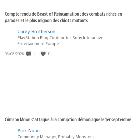
Compte rendu de Beast of Reincarnation : des combats riches en
parades et le plus mignon des chiots mutants
Corey Brotherson
PlayStation Blog Contributor, Sony Interactive
Entertainment Europe
1
11
Date
03/08/2026
de
publication
:
Crimson Moon s’attaque à la corruption démoniaque le 1er septembre
Alex Noon
Community Manager, Probably Monsters