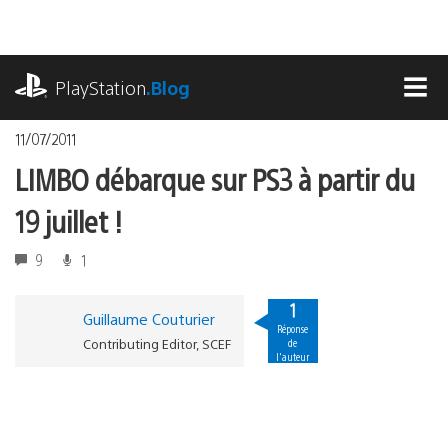
Accéder
au
contenu
playstation.com
PlayStation
.Blog
MEN
11/07/2011
LIMBO débarque sur PS3 à partir du
19 juillet !
9
1
1
Guillaume Couturier
Réponse
Contributing Editor, SCEF
de
l'auteur