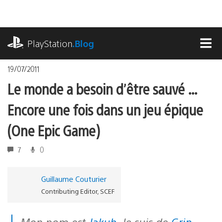
Accéder
au
contenu
playstation.com
PlayStation
.Blog
MEN
19/07/2011
Le monde a besoin d’être sauvé …
Encore une fois dans un jeu épique
(One Epic Game)
7
0
Guillaume Couturier
Contributing Editor, SCEF
Mon nom est
Jakub
. Je suis de
Grip