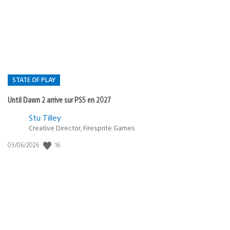
de
publication
:
STATE OF PLAY
Until Dawn 2 arrive sur PS5 en 2027
Postée
Stu Tilley
Creative Director, Firesprite Games
dans
:
16
Date
03/06/2026
state
de
of
publication
:
play