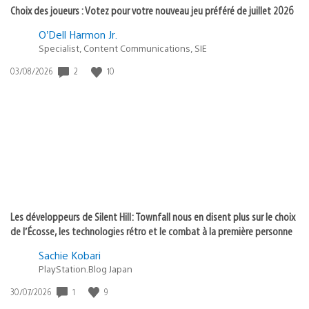
Choix des joueurs : Votez pour votre nouveau jeu préféré de juillet 2026
O’Dell Harmon Jr.
Specialist, Content Communications, SIE
2
10
Date
03/08/2026
de
publication
:
Les développeurs de Silent Hill: Townfall nous en disent plus sur le choix
de l’Écosse, les technologies rétro et le combat à la première personne
Sachie Kobari
PlayStation.Blog Japan
1
9
Date
30/07/2026
de