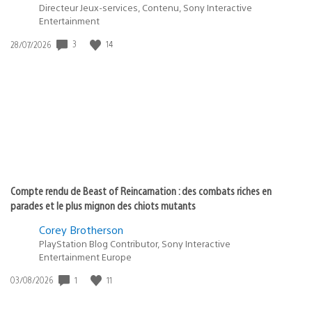
Directeur Jeux-services, Contenu, Sony Interactive
Entertainment
3
14
Date
28/07/2026
de
publication
:
Compte rendu de Beast of Reincarnation : des combats riches en
parades et le plus mignon des chiots mutants
Corey Brotherson
PlayStation Blog Contributor, Sony Interactive
Entertainment Europe
1
11
Date
03/08/2026
de
publication