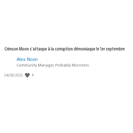
:
Crimson Moon s’attaque à la corruption démoniaque le 1er septembre
Alex Noon
Community Manager, Probably Monsters
4
Date
04/08/2026
de
publication
: