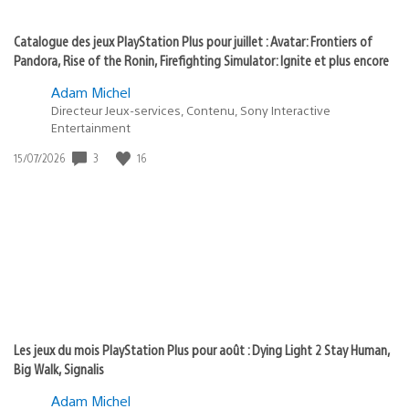
Catalogue des jeux PlayStation Plus pour juillet : Avatar: Frontiers of
Pandora, Rise of the Ronin, Firefighting Simulator: Ignite et plus encore
Adam Michel
Directeur Jeux-services, Contenu, Sony Interactive
Entertainment
3
16
Date
15/07/2026
de
publication
:
Les jeux du mois PlayStation Plus pour août : Dying Light 2 Stay Human,
Big Walk, Signalis
Adam Michel