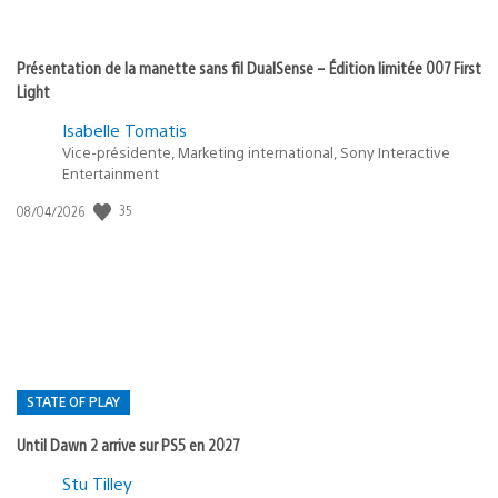
Présentation de la manette sans fil DualSense – Édition limitée 007 First
Light
Isabelle Tomatis
Vice-présidente, Marketing international, Sony Interactive
Entertainment
35
Date
08/04/2026
de
publication
:
STATE OF PLAY
Until Dawn 2 arrive sur PS5 en 2027
Postée
Stu Tilley