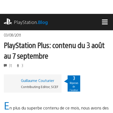
Accéder
au
contenu
playstation.com
PlayStation
.Blog
MEN
03/08/2011
PlayStation Plus: contenu du 3 août
au 7 septembre
31
3
3
Guillaume Couturier
Réponses
Contributing Editor, SCEF
de
l'auteur
E
n plus du superbe contenu de ce mois, nous avons des