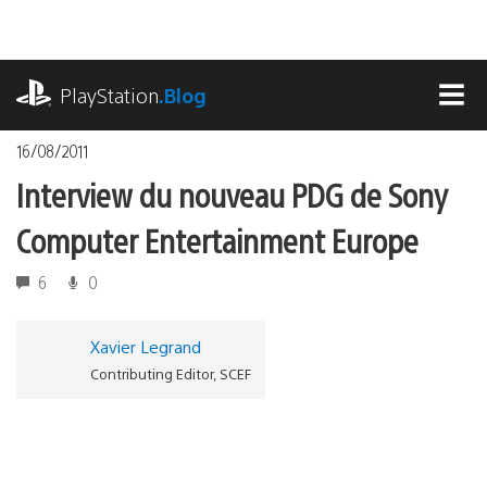
Accéder
au
contenu
playstation.com
PlayStation
.Blog
MEN
16/08/2011
Interview du nouveau PDG de Sony
Computer Entertainment Europe
6
0
Xavier Legrand
Contributing Editor, SCEF