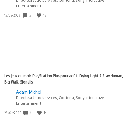
Directeur Jeux-services, Contenu, Sony Interactive
Entertainment
3
16
Date
15/07/2026
de
publication
:
Les jeux du mois PlayStation Plus pour août : Dying Light 2 Stay Human,
Big Walk, Signalis
Adam Michel
Directeur Jeux-services, Contenu, Sony Interactive
Entertainment
3
14
Date
28/07/2026
de
publication
: