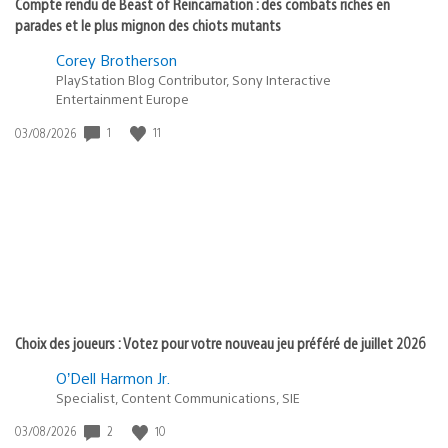
Compte rendu de Beast of Reincarnation : des combats riches en
parades et le plus mignon des chiots mutants
Corey Brotherson
PlayStation Blog Contributor, Sony Interactive
Entertainment Europe
1
11
Date
03/08/2026
de
publication
:
Choix des joueurs : Votez pour votre nouveau jeu préféré de juillet 2026
O’Dell Harmon Jr.
Specialist, Content Communications, SIE
2
10
Date
03/08/2026