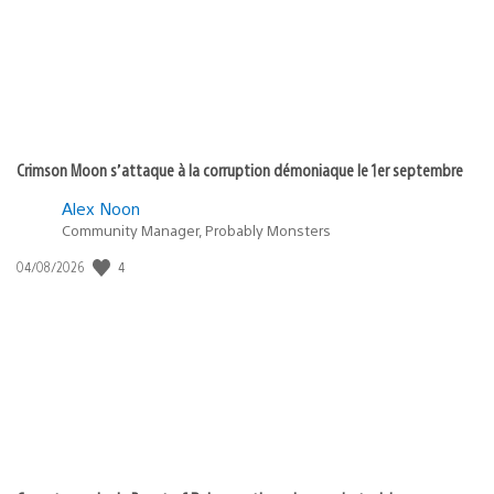
Crimson Moon s’attaque à la corruption démoniaque le 1er septembre
Alex Noon
Community Manager, Probably Monsters
4
Date
04/08/2026
de
publication
: