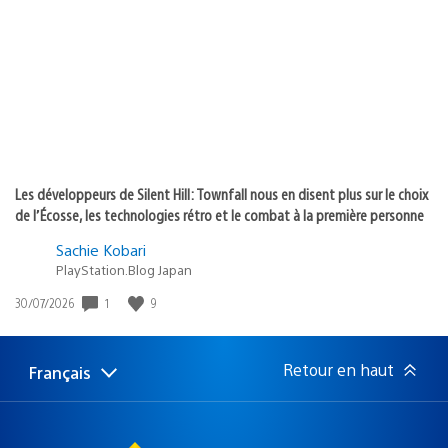
de
publication
:
Les développeurs de Silent Hill: Townfall nous en disent plus sur le choix
de l’Écosse, les technologies rétro et le combat à la première personne
Sachie Kobari
PlayStation.Blog Japan
1
9
Date
30/07/2026
de
publication
:
Retour en haut
Français
Choisir
Région
une
actuelle
région
: