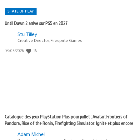
STATE OF PLAY
Until Dawn 2 arrive sur PS5 en 2027
Postée
Stu Tilley
Creative Director, Firesprite Games
dans
:
16
Date
03/06/2026
state
de
of
publication
:
play
Catalogue des jeux PlayStation Plus pour juillet : Avatar: Frontiers of
Pandora, Rise of the Ronin, Firefighting Simulator: Ignite et plus encore
Adam Michel