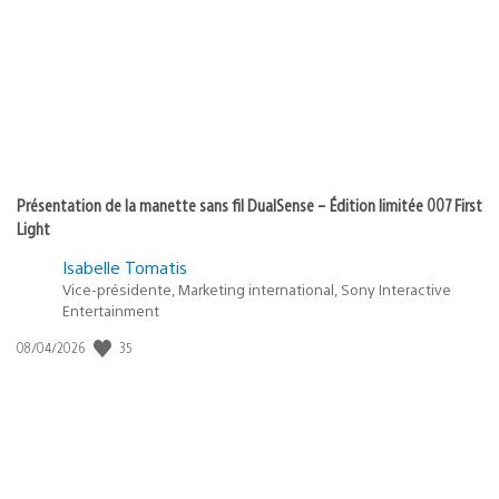
Présentation de la manette sans fil DualSense – Édition limitée 007 First
Light
Isabelle Tomatis
Vice-présidente, Marketing international, Sony Interactive
Entertainment
35
Date
08/04/2026
de
publication
: