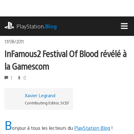
Accéder
au
contenu
playstation.com
PlayStation
.Blog
MEN
17/08/2011
InFamous2 Festival Of Blood révélé à
la Gamescom
1
0
Xavier Legrand
Contributing Editor, SCEF
B
onjour à tous les lecteurs du
PlayStation Blog
!