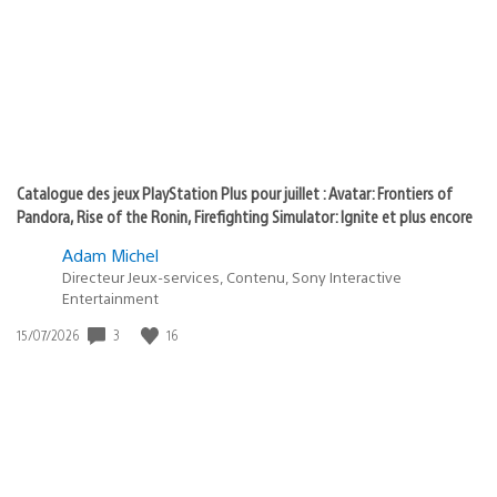
:
play
Catalogue des jeux PlayStation Plus pour juillet : Avatar: Frontiers of
Pandora, Rise of the Ronin, Firefighting Simulator: Ignite et plus encore
Adam Michel
Directeur Jeux-services, Contenu, Sony Interactive
Entertainment
3
16
Date
15/07/2026
de
publication
: