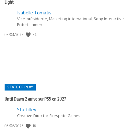
Light
Isabelle Tomatis
Vice-présidente, Marketing international, Sony Interactive
Entertainment
34
Date
08/04/2026
de
publication
:
STATE OF PLAY
Until Dawn 2 arrive sur PS5 en 2027
Postée
Stu Tilley
Creative Director, Firesprite Games
dans
:
16
Date
03/06/2026
state
de
of
publication