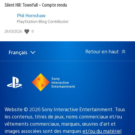
Silent Hill: Townfall – Compte rendu
Phil Hornshaw
PlayStation Blog Contributor
11
Date
29/07/2026
de
publication
:
Retour en haut
Français
Choisir
Région
une
actuelle
région
:
Sony
Interactive
Entertainment
Website © 2026 Sony Interactive Entertainment. Tous
les contenus, titres de jeux, noms commerciaux et/ou
vêtements commerciaux, marques, œuvres d’art et
images associées sont des marques
et/ou du matériel