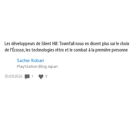
Les développeurs de Silent Hill: Townfall nous en disent plus sur le choix
de l’Écosse, les technologies rétro et le combat à la première personne
Sachie Kobari
PlayStation.Blog Japan
1
9
Date
30/07/2026
de
publication
: