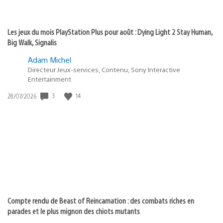
Les jeux du mois PlayStation Plus pour août : Dying Light 2 Stay Human,
Big Walk, Signalis
Adam Michel
Directeur Jeux-services, Contenu, Sony Interactive
Entertainment
3
14
Date
28/07/2026
de
publication
:
Compte rendu de Beast of Reincarnation : des combats riches en
parades et le plus mignon des chiots mutants