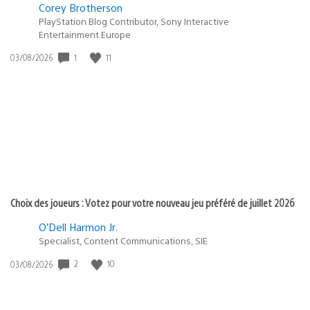
Corey Brotherson
PlayStation Blog Contributor, Sony Interactive
Entertainment Europe
1
11
Date
03/08/2026
de
publication
:
Choix des joueurs : Votez pour votre nouveau jeu préféré de juillet 2026
O’Dell Harmon Jr.
Specialist, Content Communications, SIE
2
10
Date
03/08/2026
de
publication
: