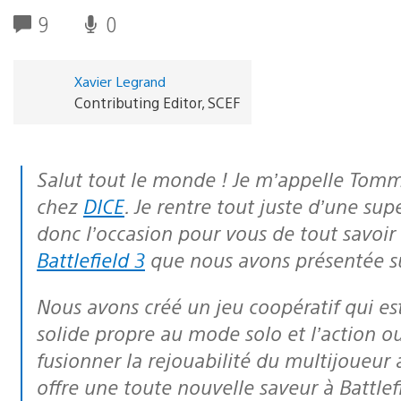
9
0
Xavier Legrand
Contributing Editor, SCEF
Salut tout le monde ! Je m’appelle Tommy Rydling, et je suis chef de produit
chez
DICE
. Je rentre tout juste d’une sup
donc l’occasion pour vous de tout savoi
Battlefield 3
que nous avons présentée s
Nous avons créé un jeu coopératif qui est un mélange parfait entre la narration
solide propre au mode solo et l’action o
fusionner la rejouabilité du multijoueur 
offre une toute nouvelle saveur à Battlef