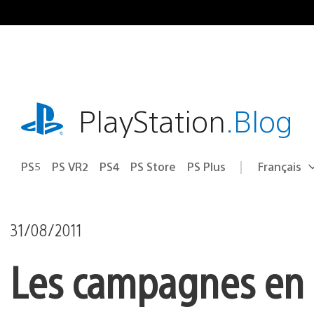
Accéder
au
contenu
playstation.com
PlayStation
.Blog
PS5
PS VR2
PS4
PS Store
PS Plus
Français
Choisir
Région
une
actuelle
région
:
31/08/2011
Les campagnes en c