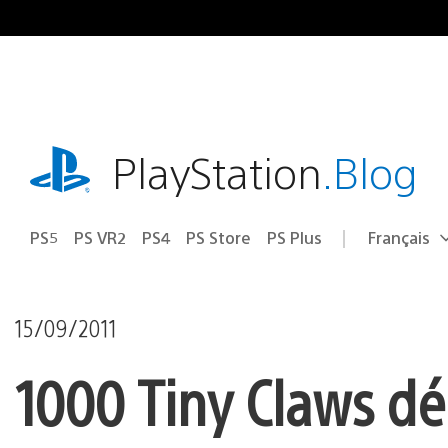
Accéder
au
contenu
playstation.com
PlayStation
.Blog
PS5
PS VR2
PS4
PS Store
PS Plus
Français
Choisir
Région
une
actuelle
région
:
15/09/2011
1000 Tiny Claws d