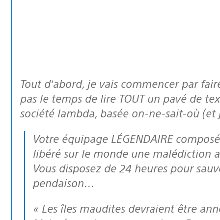
Tout d’abord, je vais commencer par faire un méga résumé pour ceux qui n’ont
pas le temps de lire TOUT un pavé de te
société lambda, basée on-ne-sait-où (et
Votre équipage LÉGENDAIRE composé de pirates du ciel est accusé d’avoir
libéré sur le monde une malédiction a
Vous disposez de 24 heures pour sauver
pendaison…
« Les îles maudites devraient être an