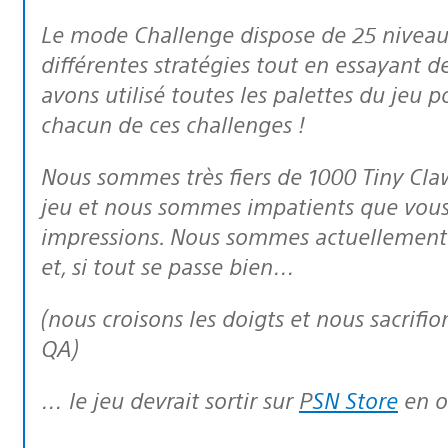
Le mode Challenge dispose de 25 niveaux dans lesquels vous devrez appliquer
différentes stratégies tout en essayant d
avons utilisé toutes les palettes du jeu 
chacun de ces challenges !
Nous sommes très fiers de 1000 Tiny Claws. Nous avons adoré travailler sur ce
jeu et nous sommes impatients que vous 
impressions. Nous sommes actuellement d
et, si tout se passe bien…
(nous croisons les doigts et nous sacrifions une chèvre sur l’autel du dieu Sony
QA)
… le jeu devrait sortir sur
PSN Store
en o