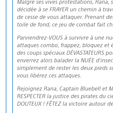
Malgré ses vives protestations, Rana, 
décidée à se FRAYER un chemin à trav
de cesse de vous attaquer. Prenant des 
toile de fond, ce jeu de combat fait ch
Parviendrez-VOUS à survivre à une nuée de bizarreries ? Déployez des
attaques combo, frappez, bloquez et év
des coups spéciaux DÉVASTATEURS pour
enverrez alors balader la NUÉE d’insec
simplement de rester les deux pieds s
vous libérez ces attaques.
Rejoignez Rana, Captain Bluebell et Mr Yoho et aidez-les à FAIRE
RESPECTER la justice des pirates du c
DOUTEUX ! FÊTEZ la victoire autour de c